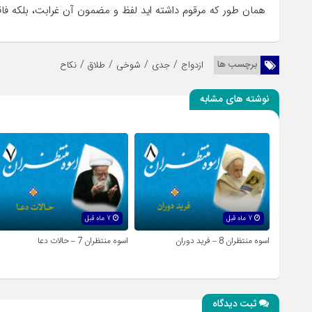
همان طور که مرقوم داشته اید لفظ و مضمون آن غرابت، بلکه فاقد 
/
/
/
/
برچسب ها
ازدواج
جدی
شوخی
طلاق
نکاح
نوشته های مشابه
7 ماه قبل
7 ماه قبل
اسوه منتظران 8 – فرید دوران
اسوه منتظران 7 – حالات دعا
ثبت دیدگاه