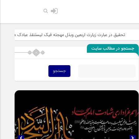
حضرت رسول اکرم صلی الله
ر عبارت زیارت اربعین وبذل مهجته فیک لیستنقذ عبادک من الجهاله
خطبه 
جستجو در مطالب سایت