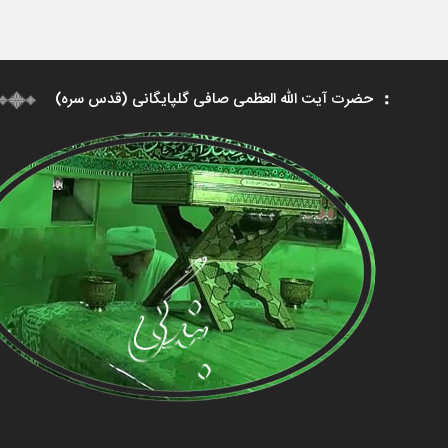
حضرت آیت الله العظمی صافی گلپایگانی (قدس سره)