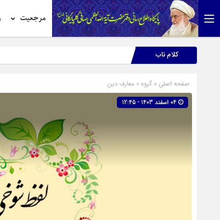
مرجعیت
ر
کلام ناب
صفحه اصلی
» گروه »
معارف دین
04 اسفند 1403 - 12:45