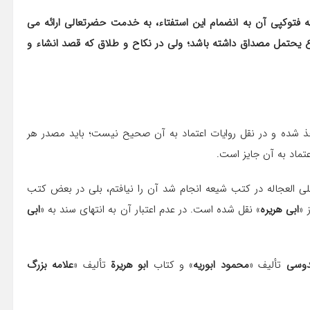
 در کتاب نهج الفصاحه (صفحه 260، روایت شماره 1254) که فتوکپى آن به انضمام این استفتاء، به خدمت حضرتعالى ارائه مى
یحتمل مصداق داشته باشد؛ ولى در نکاح و طلاق که قصد انشاء و
خذ شده و در نقل روایات اعتماد به آن صحیح نیست؛ باید مصدر هر
تماد به آن جایز است.
ى العجاله در کتب شیعه انجام شد آن را نیافتم، بلى در بعض کتب
 «
ابى هریره
» نقل شده است. در عدم اعتبار آن به انتهای سند به «
ابى
دوسى
تألیف «
محمود ابوریه
» و کتاب
ابو هریرة
تألیف «
علامه بزرگ