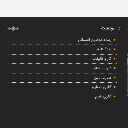
مرجعیت
رساله توضیح المسائل
زندگینامه
آثار و تألیفات
دیوان اشعار
معارف دین
گالری تصاویر
گالری فیلم