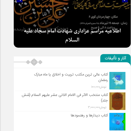
سلطان عشق
آثار و تألیفات
کتاب عالی ترین مکتب تربیت و اخلاق یا ماه مبارک
اطلاعیه مراسم عزاداری شهادت امام سجاد علیه
رمضان
السلام
تومان
100,000
کتاب منتخب الاثر فی الامام الثانی عشر علیهم السلام (شش
جلد)
تومان
3,000,000
کتاب دیدارها و رهنمودها