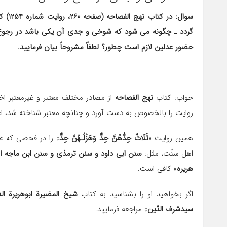
سوال:
گردد ـ چگونه مى شود که شوخی و جدی آن یکى باشد در رجوع 
حضور عدلین لازم است چطور؟ لطفاً مشروحاً بیان فرمایید.
جواب: کتاب
نهج الفصاحه
از مصادر مختلف معتبر و غیرمعتبر ا
روایت را بالخصوص به دست آورد و چنانچه معتبر شناخته شد، اع
همین روایت «
ثَلَاثٌ جِدُّهُنَّ جِدٌّ وَهَزْلُـهُنَّ جِدٌّ
» را در فحصى که عل
اهل سنّت، مثل:
سنن ابى داود و سنن ترمذى و سنن ابن ماجه
از
هریره
» کافى است.
اگر بخواهید او را بشناسید به کتاب
شیخ المضیرة ابوهریرة ال
سیدشرف الدّین
» مراجعه فرمایید.