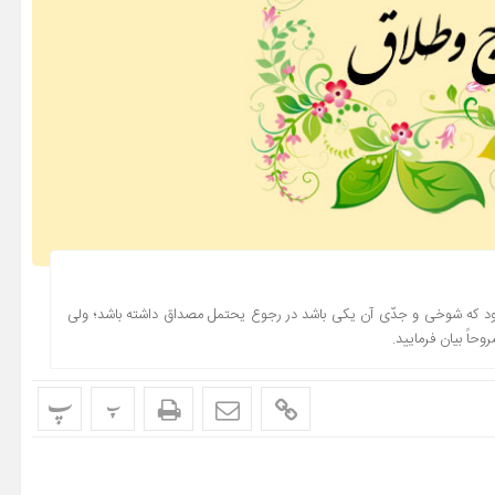
صفحه 260، روایت شماره 1254) چگونه مى شود که شوخى و جدّى آن یکى باشد در رجوع یحتمل مصداق داشته باشد؛ ولى
حاً بیان فرمایید.
پ
پ