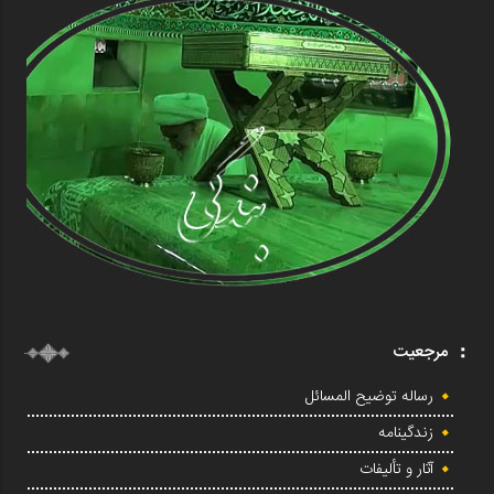
عید بزرگ
استغاثه به امام رضا علیه السلام
مرجعیت
رساله توضیح المسائل
زندگینامه
آثار و تألیفات