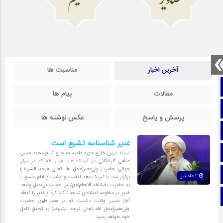
تصاویر
فیلم
آخرین اخبار
مناسبت ها
صفحه نخست
مقالات
پیام ها
تماس با ما
پرسش و پاسخ
عکس نوشته ها
ایتا
غدیر شناسنامه تشیع است
آپارات
استاد درس خارج حوزه علمیه قم حاج شیخ محمد حسن
صافی گلپایگانی در آستانه عید غدیر خم که در مرکز
جهانی حضرت ولی‌عصر(عجل الله تعالی فرجه الشریف)
اینستاگرام
2 ماه قبل
برگزار شد، با تبریک دهه امامت و ولایت و ایام منسوب
به حضرت بقیةالله الاعظم(عج)، بر اهمیت بی‌بدیل واقعه
غدیر در منظومه اعتقادی شیعه تأکید کرد و غدیر را نقطه
تلگرام
آغاز مسیر ولایت دانست که در عصر ظهور حضرت
ولی‌عصر(عجل الله تعالی فرجه الشریف) به تحقق کامل
خود خواهد رسید.