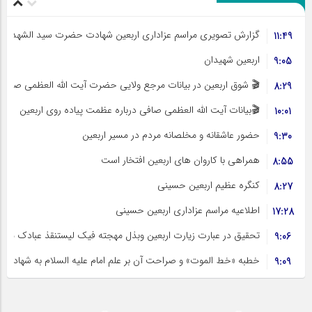
گزارش تصویری مراسم عزاداری اربعین شهادت حضرت سید الشهداء عل
11:49
اربعین شهیدان
9:05
🎬 شوق اربعین در بیانات مرجع ولایی حضرت آیت الله العظمی صافی
8:29
🎬بیانات آیت الله العظمی صافی درباره عظمت پیاده روی اربعین
10:01
حضور عاشقانه و مخلصانه مردم در مسیر اربعین
9:30
همراهی با کاروان های اربعین افتخار است
8:55
کنگره عظیم اربعین حسینی
8:27
اطلاعیه مراسم عزاداری اربعین حسینی
17:28
تحقیق در عبارت زیارت اربعین وبذل مهجته فیک لیستنقذ عبادک من ا
9:06
خطبه «خط الموت» و صراحت آن بر علم امام علیه السلام به شهادت
9:09
سخنی در معنای حدیث «ان الله قدشاء ان یراک قتیلا»
9:38
چند پرسش از نویسنده شهید جاوید