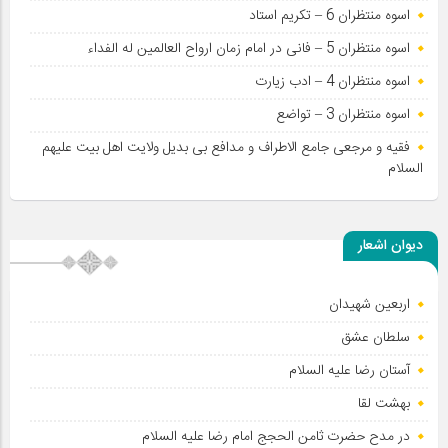
اسوه منتظران 6 – تکریم استاد
اسوه منتظران 5 – فانی در امام زمان ارواح العالمين له الفداء
اسوه منتظران 4 – ادب زیارت
اسوه منتظران 3 – تواضع
فقیه و مرجعی جامع الاطراف و مدافع بی بدیل ولايت اهل بيت علیهم
السلام
اسوه منتظران ۱ – احترام به سادات
خواندن ترجمه نماز برای غیر عرب زبان ها
دیوان اشعار
علت حرام بودن گوشت حیوان بدون گفتن «بسمله» هنگام ذبح
کشیدن سیگار
اربعین شهیدان
قضیه غصب فدک از حضرت صدیقه طاهره سلام الله علیها
سلطان عشق
حدیث شریف «إِنَّ اللهَ یرْضَى لِرِضَاک‏…» در مورد حضرت فاطمه سلام
آستان رضا علیه السلام
الله علیها
بهشت لقا
علت حرام بودن شطرنج و پاسور
در مدح حضرت ثامن الحجج امام رضا علیه السلام