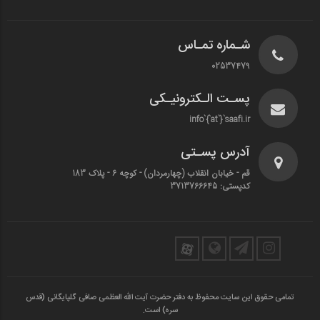
شـماره تمـاس
02537479
پسـت الـکترونیـکی
info`{`at`}`saafi.ir
آدرس پسـتی
قم - خیابان انقلاب (چهارمردان)‌ - کوچه 6 - پلاک 183
کدپستی: 3713766645
تمامی حقوق این سایت محفوظ به دفتر حضرت آیت الله العظمی صافی گلپایگانی (قدس
سره) است.