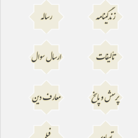
8:35
زندگینامه
رساله
حدیث ام سلمه
9:25
خواب امام علیه السلام
9:04
پاسخ به چند مغلطه نویسنده شهید جاوید
9:20
اوضاع سیاسی و اجتماعی مردم کوفه
9:01
تألیفات
ارسال سوال
پرسش و پاسخ
معارف دین