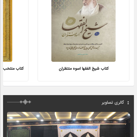
کتاب شیخ الفقها اسوه منتظران
کتاب منتخب الاث
گالری تصاویر