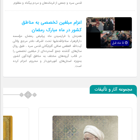
قدس سره و جمعی از فرماندهان و مردم بیگناه و مظلوم
اعزام مبلغین تخصصی به مناطق
کشور در ماه مبارک رمضان
همزمان با فرارسیدن ماه پرفیض رمضان، مؤسسه
دارالزهراء سلام‌الله‌علیها تحت اشراف دفتر مرجع ولائی
5 ماه قبل
آیت‌الله العظمی صافی گلپایگانی قدس سره ، طبق روال
سال‌های گذشته جمع گسترده‌ای از مبلغین تخصصی را
در قالب گروه‌های مختلف به مناطق گوناگون کشور،
به‌ویژه استان‌های کم‌برخوردار و محروم، اعزام کرده
است.
مجموعه آثار و تألیفات