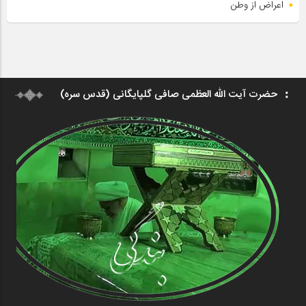
اعراض از وطن
حضرت آیت الله العظمی صافی گلپایگانی (قدس سره)