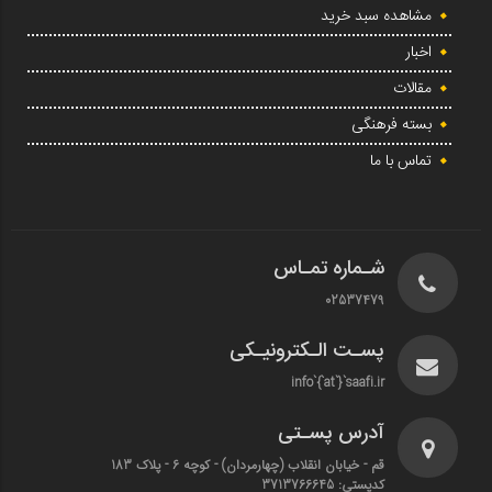
مشاهده سبد خرید
اخبار
مقالات
بسته فرهنگی
تماس با ما
شـماره تمـاس
02537479
پسـت الـکترونیـکی
info`{`at`}`saafi.ir
آدرس پسـتی
قم - خیابان انقلاب (چهارمردان)‌ - کوچه 6 - پلاک 183
کدپستی: 3713766645