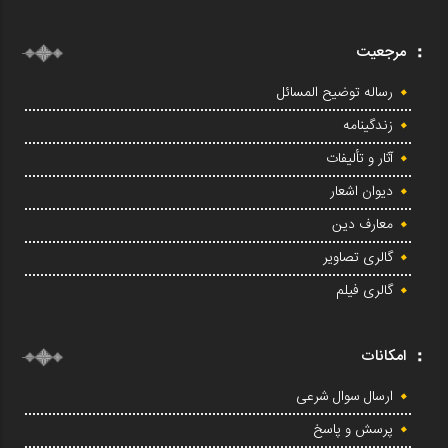
مرجعیت
رساله توضیح المسائل
زندگینامه
آثار و تألیفات
دیوان اشعار
معارف دین
گالری تصاویر
گالری فیلم
امکانات
ارسال سوال شرعی
پرسش و پاسخ