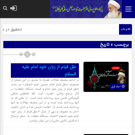
حضرت رسول اکرم صل
تحقیق در عبارت 
کلام ناب
برچسب » تاریخ
علل قیام از زبان خود امام علیه
السلام
در ادامه سلسله مقالات همراه با محرم، در این شماره از
مجموعه «علل قیام امام حسین علیه السلام « به بحث
1 ماه قبل
«علل قیام از زبان خود امام و فساد دستگاه خلافت» در
آثار مرجع ولائی حضرت آیت الله العظمی صافی
گلپایگانی قدس سره پرداخته شده است. از عللی که به
آنها پرداخته شده است و در این سلسله مقالات به آنها
پرداخته شده است (۱. اطاعت فرمان خدا و ادای تکلیف
۲.امر به معروف و نهی از منکر ۳.علل قیام از زبان خود
امام علیه السلام ۴.فساد دستگاه خلافت ۵. خطر ارتجاع
۶.نداشتن تأمین جانی) را می توان برشمرد.