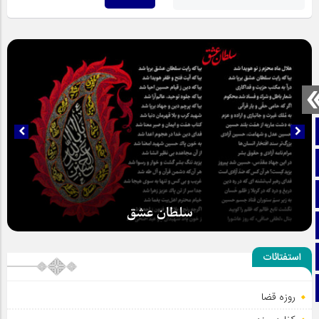
صفحه نخست
تماس با ما
ایتا
سلطان عشق
آپارات
اینستاگرام
استفتائات
تلگرام
روزه قضا