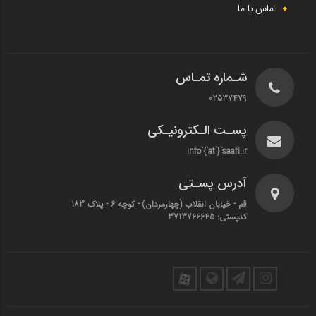
تماس با ما
شـماره تمـاس
02537479
پسـت الـکترونیـکی
info`{`at`}`saafi.ir
آدرس پسـتی
قم - خیابان انقلاب (چهارمردان)‌ - کوچه 6 - پلاک 183
کدپستی: 3713766645