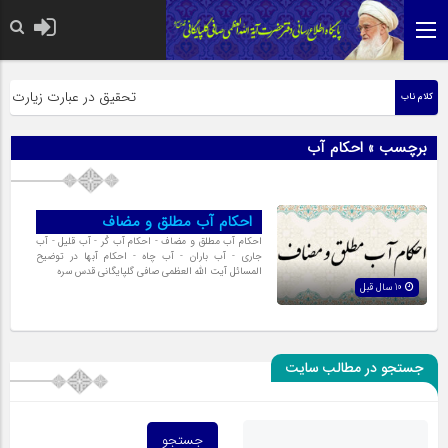
حضرت رسول اکرم صلی الله علیه وآله: کسی‌که
تحقیق در عبارت زیارت ارب
کلام ناب
برچسب » احکام آب
احکام آب مطلق و مضاف
احکام آب مطلق و مضاف - احکام آب كُر - آب قليل - آب
جارى - آب باران - آب چاه - احکام آبها در توضیح
المسائل آیت الله العظمی صافی گلپایگانی قدس سره
10 سال قبل
جستجو در مطالب سایت