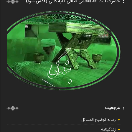
حضرت آیت الله العظمی صافی گلپایگانی (قدس سره)
مرجعیت
رساله توضیح المسائل
زندگینامه