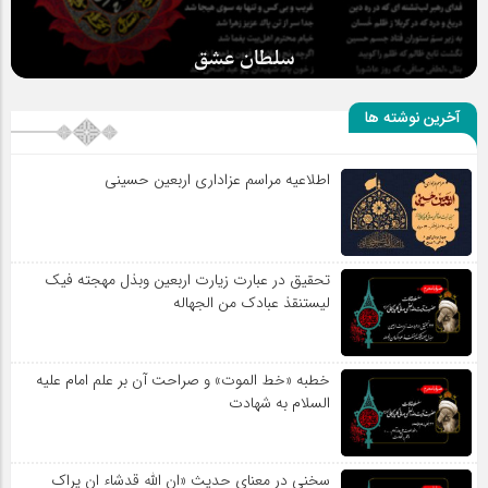
سلطان عشق
آخرین نوشته ها
اطلاعیه مراسم عزاداری اربعین حسینی
تحقیق در عبارت زیارت اربعین وبذل مهجته فیک
لیستنقذ عبادک من الجهاله
خطبه «خط الموت» و صراحت آن بر علم امام علیه
السلام به شهادت
سخنی در معنای حدیث «ان الله قدشاء ان یراک