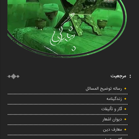
مرجعیت
رساله توضیح المسائل
زندگینامه
آثار و تألیفات
دیوان اشعار
معارف دین