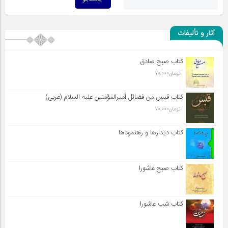
آثار و تألیفات
کتاب صبح صادق
تومان
70,000
کتاب قبس من فضائل أميرالمؤمنين علیه السلام (عربی)
تومان
70,000
کتاب دیدارها و رهنمودها
کتاب صبح عاشورا
کتاب شب عاشورا