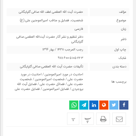
مؤلف
حضرت آیت الله العظمی لطف الله صافی گلپایگانی
موضوع
شخصیت، فضایل و مناقب امیرالمومنین علی (ع)
زبان
فارسی
دفتر تنظیم و نشر آثار حضرت آیت‌الله العظمی صافی
ناشر
گلپایگانی
چاپ اول
رجب المرجب 1438 / بهار 1396
شابک
978-600-5105-22-3
دسته بندی
تألیفات حضرت آیت اللّه العظمی صافی گلپایگانی
احادیث در مورد امیرالمومنین
/
احادیث در مورد
حضرت علی
/
شخصیت امیرالمومنین
/
شخصیت
برچسب ها
حضرت علی
/
فضائل حضرت علی
/
فضایل آیت الله
بروجردی
/
فضایل امیرالمومنین
/
فضایل حضرت علی
پ
پ