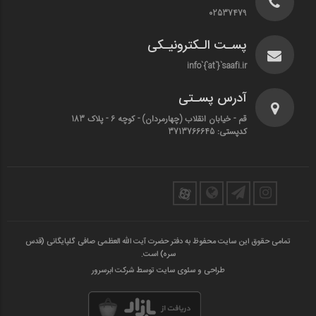
02537479
پسـت الـکترونیـکی
info`{`at`}`saafi.ir
آدرس پسـتی
قم - خیابان انقلاب (چهارمردان)‌ - کوچه 6 - پلاک 183
کدپستی: 3713766645
تمامی حقوق این سایت محفوظ به دفتر حضرت آیت الله العظمی صافی گلپایگانی (قدس
سره) است.
طراحی و سئوی سایت توسط شرکت ابرسرور