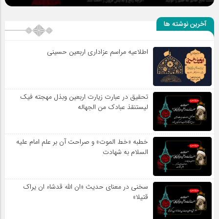
آخرین نوشته ها
اطلاعیه مراسم عزاداری اربعین حسینی
تحقیق در عبارت زیارت اربعین وبذل مهجته فیک
لیستنقذ عبادک من الجهاله
خطبه «خط الموت» و صراحت آن بر علم امام علیه
السلام به شهادت
سخنی در معنای حدیث «ان الله قدشاء ان یراک
قتیلا»