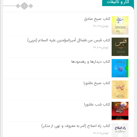
آثار و تألیفات
کتاب صبح صادق
تومان
70,000
کتاب قبس من فضائل أميرالمؤمنين علیه السلام (عربی)
تومان
70,000
کتاب دیدارها و رهنمودها
کتاب صبح عاشورا
کتاب شب عاشورا
کتاب راه اصلاح (امر به معروف و نهی از منکر)
تومان
80,000