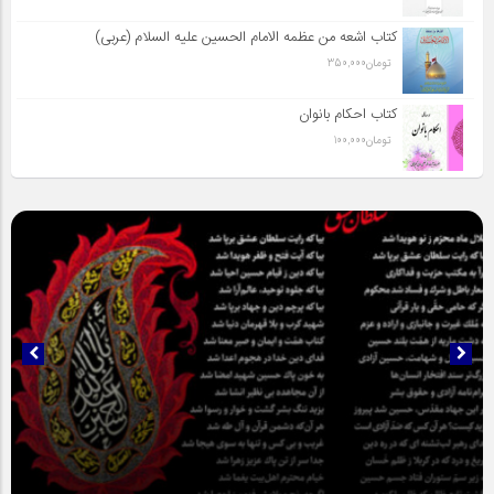
کتاب اشعه من عظمه الامام الحسین علیه السلام (عربی)
تومان
350,000
کتاب احکام بانوان
تومان
100,000
سلطان عشق