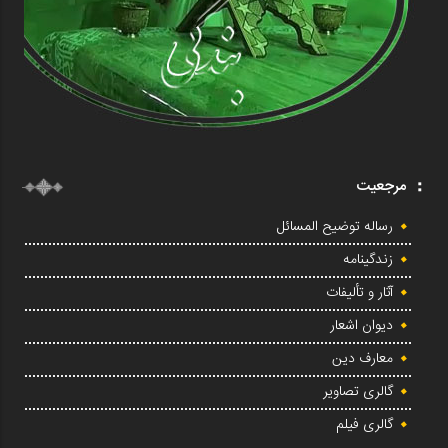
مرجعیت
رساله توضیح المسائل
زندگینامه
آثار و تألیفات
دیوان اشعار
معارف دین
گالری تصاویر
گالری فیلم