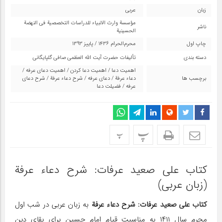
زبان
عربی
مؤسسة وارث الانبياء للدراسات التخصصية في النهضة
ناشر
الحسينية
چاپ اول
محرم‌الحرام 1436 / پاییز 1393
دسته بندی
تألیفات حضرت آیت اللّه العظمی صافی گلپایگانی
اهمیت دعا
/
اهمیت دعا کردن
/
اهمیت دعای عرفه
/
برچسب ها
دعاء عرفة
/
دعای عرفه
/
شرح دعاء عرفة
/
شرح دعای
عرفه
/
فضیلت دعا
پ
پ
کتاب على صعيد عرفات: شرح دعاء عرفة
(زبان عربی)
کتاب على صعيد عرفات: شرح دعاء عرفة
به زبان عربی در شب اول
محرم سال ۱۴۱۱ به مناسبت قیام امام حسین برای بقای دین