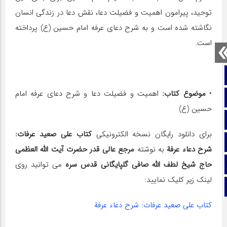
توحید، پیرامون اهمیت و فضیلت دعا، نقش دعا در زندگی انسان
نگاشته شده است و به شرح دعای عرفه امام حسین (ع) پرداخته
است.
صفحه نخست
•
موضوع کتاب:
اهمیت و فضیلت دعا و شرح دعای عرفه امام
تماس با ما
حسین (ع)
ایتا
برای دانلود رایگان نسخه الکترونیکی
کتاب على صعيد عرفات:
آپارات
شرح دعاء عرفة
به نوشته
مرجع عالی قدر حضرت آیت الله العظمی
حاج شیخ لطف الله صافی گلپایگانی قدس سره
می توانید روی
اینستاگرام
لینک زیر کلیک نمایید:
تلگرام
کتاب على صعيد عرفات: شرح دعاء عرفة