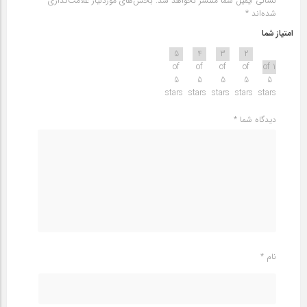
نشانی ایمیل شما منتشر نخواهد شد.
بخش‌های موردنیاز علامت‌گذاری
شده‌اند
*
امتیاز شما
5
4
3
2
of
of
of
of
1 of
5
5
5
5
5
stars
stars
stars
stars
stars
دیدگاه شما
*
نام
*