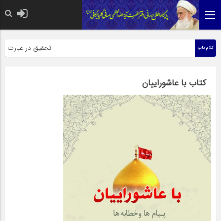
حضرت رسول اکرم صلی الله علیه وآل
تحقیق در عبارت زیارت ا
کلام ناب
کتاب با عاشوراییان