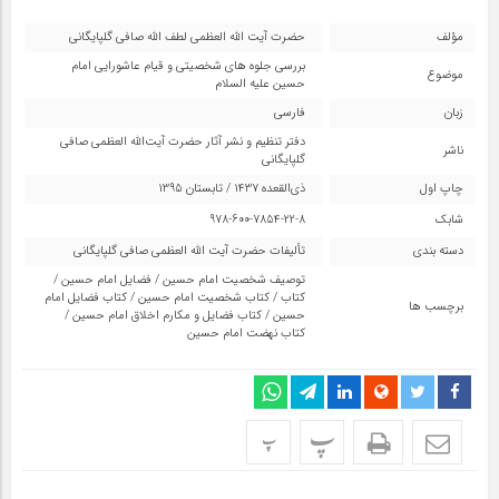
مؤلف
حضرت آیت الله العظمی لطف الله صافی گلپایگانی
بررسی جلوه های شخصیتی و قیام عاشورایی امام
موضوع
حسین علیه السلام
زبان
فارسی
دفتر تنظیم و نشر آثار حضرت آیت‌الله العظمی صافی
ناشر
گلپایگانی
چاپ اول
ذی‌القعده 1437 / تابستان 1395
شابک
978-600-7854-22-8
دسته بندی
تألیفات حضرت آیت اللّه العظمی صافی گلپایگانی
توصیف شخصیت امام حسین
/
فضایل امام حسین
/
کتاب
/
کتاب شخصیت امام حسین
/
کتاب فضایل امام
برچسب ها
حسین
/
کتاب فضایل و مکارم اخلاق امام حسین
/
کتاب نهضت امام حسین
پ
پ