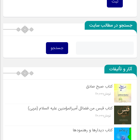
جستجو در مطالب سایت
آثار و تألیفات
کتاب صبح صادق
تومان
70,000
کتاب قبس من فضائل أميرالمؤمنين علیه السلام (عربی)
تومان
70,000
کتاب دیدارها و رهنمودها