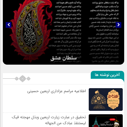
سلطان عشق
آخرین نوشته ها
اطلاعیه مراسم عزاداری اربعین حسینی
تحقیق در عبارت زیارت اربعین وبذل مهجته فیک
لیستنقذ عبادک من الجهاله