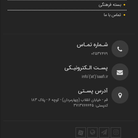
بسته فرهنگی
تماس با ما
شـماره تمـاس
02537479
پسـت الـکترونیـکی
info`{`at`}`saafi.ir
آدرس پسـتی
قم - خیابان انقلاب (چهارمردان)‌ - کوچه 6 - پلاک 183
کدپستی: 3713766645