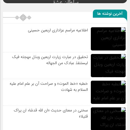
آخرین نوشته ها
اطلاعیه مراسم عزاداری اربعین حسینی
تحقیق در عبارت زیارت اربعین وبذل مهجته فیک
لیستنقذ عبادک من الجهاله
خطبه «خط الموت» و صراحت آن بر علم امام علیه
السلام به شهادت
سخنی در معنای حدیث «ان الله قدشاء ان یراک
قتیلا»