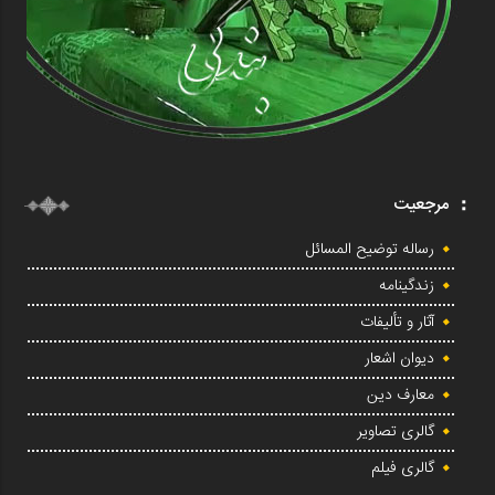
مرجعیت
رساله توضیح المسائل
زندگینامه
آثار و تألیفات
دیوان اشعار
معارف دین
گالری تصاویر
گالری فیلم