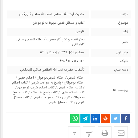
مؤلف
حضرت آیت الله العظمی لطف الله صافی گلپایگانی
موضوع
آداب و مسائل فقهی مربوط به نوجوانان
زبان
فارسی
دفتر تنظیم و نشر آثار حضرت آیت‌الله العظمی صافی
ناشر
گلپایگانی
چاپ اول
جمادی الاول 1439 / زمستان 1396
شابک
978-600-5105-10-1
دسته بندی
تألیفات حضرت آیت اللّه العظمی صافی گلپایگانی
احکام شرعی
/
احکام شرعی نوجوان
/
احکام فقهی
/
احکام نوجوانان
/
پاسخ به سوالات شرعی
/
کتاب احکام
/
کتاب احکام شرعی
/
کتاب احکام شرعی نوجوانان
/
برچسب ها
کتاب احکام فقهی
/
کتاب پاسخ به احکام
/
کتاب پاسخ
به سوالات شرعی
/
کتاب سوالات شرعی
/
کتاب مسائل
شرعی
/
کتاب مسایل شرعی
پ
پ