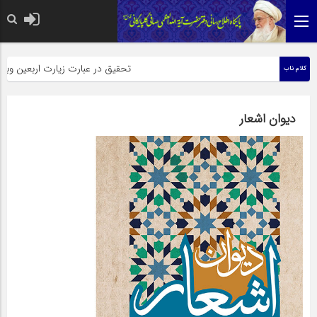
حضرت رسول اکرم صلی الله علیه وآله:
تحقیق در عبارت زیارت اربعین وبذل مه
کلام ناب
دیوان اشعار