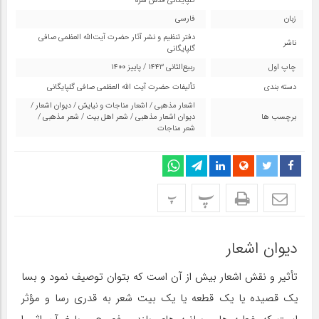
گلپایگانی قدس سره
زبان
فارسی
دفتر تنظیم و نشر آثار حضرت آیت‌الله العظمی صافی
ناشر
گلپایگانی
چاپ اول
ربیع‌الثانی 1443 / پاییز 1400
دسته بندی
تألیفات حضرت آیت اللّه العظمی صافی گلپایگانی
اشعار مذهبی
/
اشعار مناجات و نیایش
/
دیوان اشعار
/
برچسب ها
دیوان اشعار مذهبی
/
شعر اهل بیت
/
شعر مذهبی
/
شعر مناجات
پ
پ
دیوان اشعار
تأثیر و نقش اشعار بیش از آن است که بتوان توصیف نمود و بسا
یک قصیده یا یک قطعه یا یک بیت شعر به قدری رسا و مؤثر