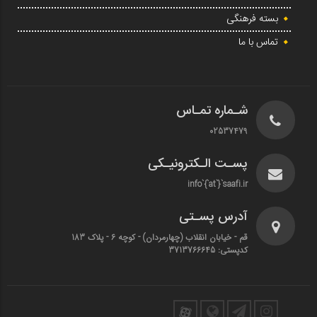
بسته فرهنگی
تماس با ما
شـماره تمـاس
02537479
پسـت الـکترونیـکی
info`{`at`}`saafi.ir
آدرس پسـتی
قم - خیابان انقلاب (چهارمردان)‌ - کوچه 6 - پلاک 183
کدپستی: 3713766645