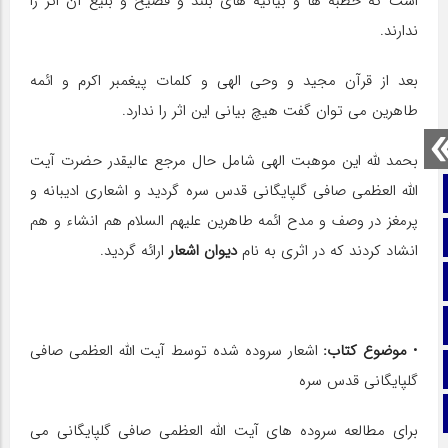
است که خطبه ها و بیانیه های بلند و فصیح و بلیغ آن اثر را
ندارند.
بعد از قرآن مجید و وحی الهی و كلمات پیغمبر اکرم و ائمه
طاهرین می توان گفت هیچ بیانی این اثر را ندارد.
بحمد لله این موهبت الهى شامل حال مرجع عالیقدر حضرت آیت
الله العظمی صافی گلپایگانی قدس سره گردید و اشعاری ادیبانه و
صفحه نخست
پرمغز در وصف و مدح ائمه طاهرین علیهم السلام هم انشاء و هم
تماس با ما
انشاد کردند که در اثری به نام
دیوان اشعار
ارائه گردید.
ایتا
آپارات
•
موضوع کتاب:
اشعار سروده شده توسط آیت الله العظمی صافی
اینستاگرام
گلپایگانی قدس سره
تلگرام
برای مطالعه سروده های آیت الله العظمی صافی گلپایگانی می