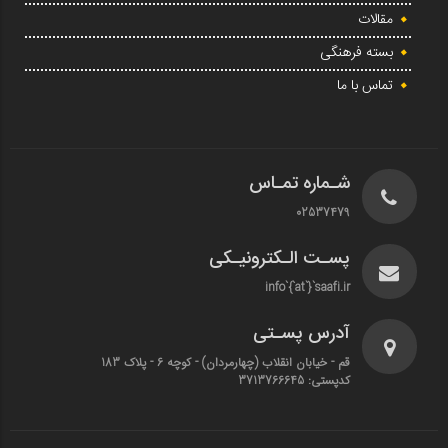
مقالات
بسته فرهنگی
تماس با ما
شـماره تمـاس
02537479
پسـت الـکترونیـکی
info`{`at`}`saafi.ir
آدرس پسـتی
قم - خیابان انقلاب (چهارمردان)‌ - کوچه 6 - پلاک 183
کدپستی: 3713766645