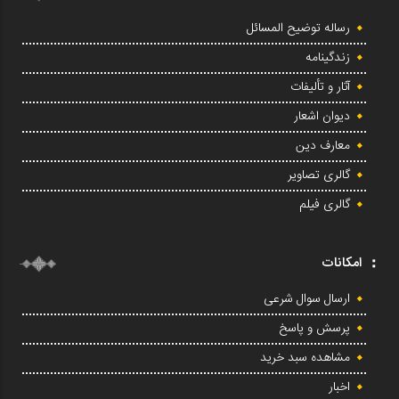
رساله توضیح المسائل
زندگینامه
آثار و تألیفات
دیوان اشعار
معارف دین
گالری تصاویر
گالری فیلم
امکانات
ارسال سوال شرعی
پرسش و پاسخ
مشاهده سبد خرید
اخبار