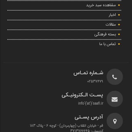
مشاهده سبد خرید
اخبار
مقالات
بسته فرهنگی
تماس با ما
شـماره تمـاس
02537479
پسـت الـکترونیـکی
info`{`at`}`saafi.ir
آدرس پسـتی
قم - خیابان انقلاب (چهارمردان)‌ - کوچه 6 - پلاک 183
کدپستی: 3713766645