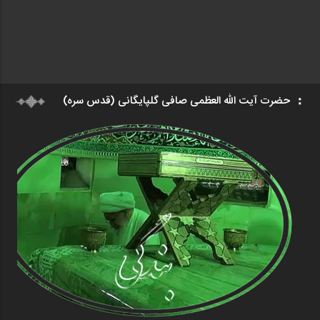
حضرت آیت الله العظمی صافی گلپایگانی (قدس سره)