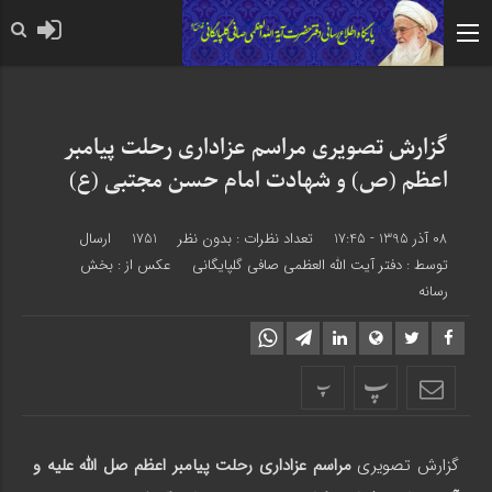
حضرت رسول اکرم صلی الله علیه
گزارش تصویری مراسم عزاداری رحلت پیامبر
اعظم (ص) و شهادت امام حسن مجتبی (ع)
08 آذر 1395 - 17:45
تعداد نظرات :
بدون نظر
1751
ارسال
توسط :
دفتر آیت الله العظمی صافی گلپایگانی
عکس از : بخش
رسانه
پ
پ
گزارش تصویری
مراسم عزاداری رحلت پیامبر اعظم صل الله علیه و