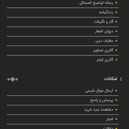
رساله توضیح المسائل
زندگینامه
آثار و تألیفات
دیوان اشعار
معارف دین
گالری تصاویر
گالری فیلم
امکانات
ارسال سوال شرعی
پرسش و پاسخ
مشاهده سبد خرید
اخبار
مقالات