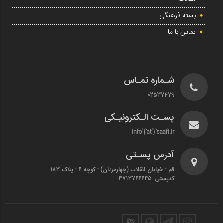
بسته فرهنگی
تماس با ما
شـماره تمـاس
02537479
پسـت الـکترونیـکی
info`{`at`}`saafi.ir
آدرس پسـتی
قم - خیابان انقلاب (چهارمردان)‌ - کوچه 6 - پلاک 183
کدپستی: 3713766645