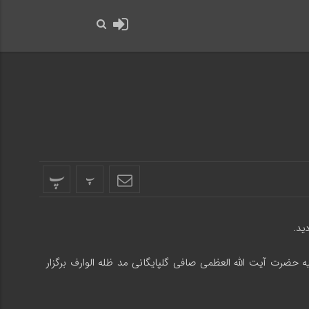
حضرت رسول اکرم صلی ا
پ
پ
ید.
ینیه حضرت آیت الله العظمی صافی گلپایگانی مد ظله الوارف برگزار