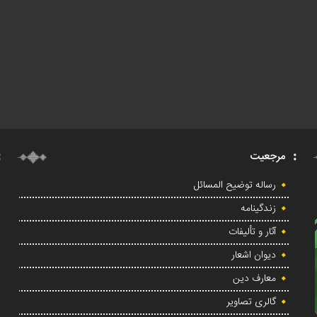
مرجعیت
رساله توضیح المسائل
زندگینامه
آثار و تألیفات
دیوان اشعار
معارف دین
گالری تصاویر