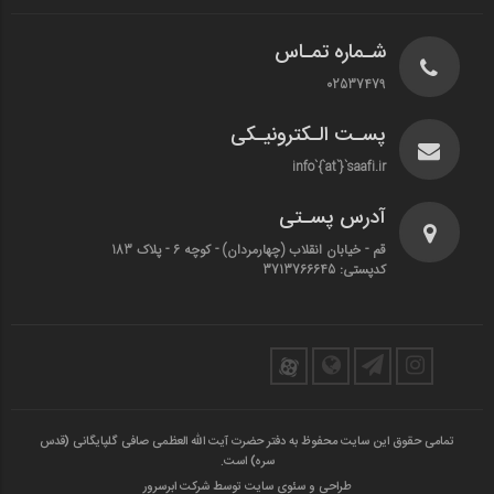
شـماره تمـاس
02537479
پسـت الـکترونیـکی
info`{`at`}`saafi.ir
آدرس پسـتی
قم - خیابان انقلاب (چهارمردان)‌ - کوچه 6 - پلاک 183
کدپستی: 3713766645
تمامی حقوق این سایت محفوظ به دفتر حضرت آیت الله العظمی صافی گلپایگانی (قدس
سره) است.
طراحی و سئوی سایت توسط شرکت ابرسرور