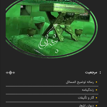
مرجعیت
رساله توضیح المسائل
زندگینامه
آثار و تألیفات
دیوان اشعار