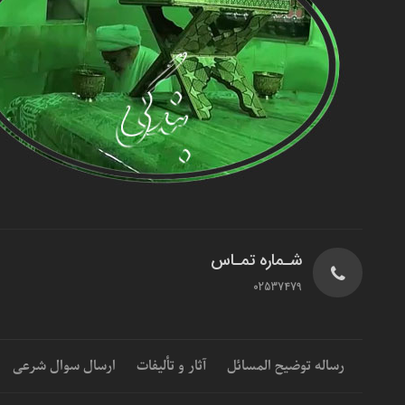
شـماره تمـاس
02537479
رساله توضیح المسائل
آثار و تألیفات
ارسال سوال شرعی