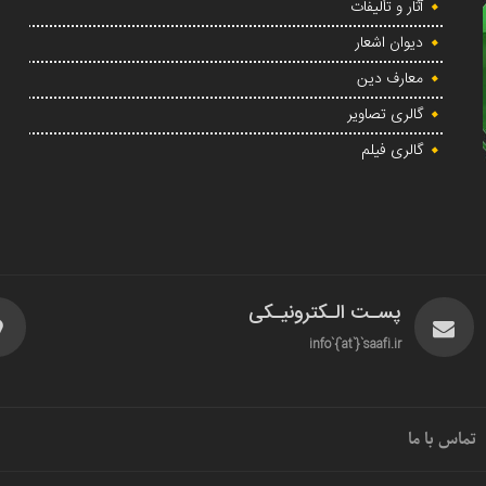
آثار و تألیفات
دیوان اشعار
معارف دین
گالری تصاویر
گالری فیلم
پسـت الـکترونیـکی
info`{`at`}`saafi.ir
تماس با ما