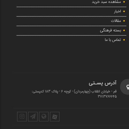
مشاهده سبد خرید
اخبار
مقالات
بسته فرهنگی
تماس با ما
آدرس پسـتی
قم - خیابان انقلاب (چهارمردان)‌ - کوچه 6 - پلاک 183 کدپستی:
3713766645