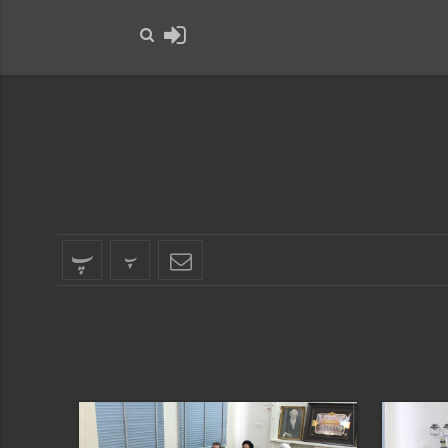
حضرت رسول اکرم صلی ا
پ
پ