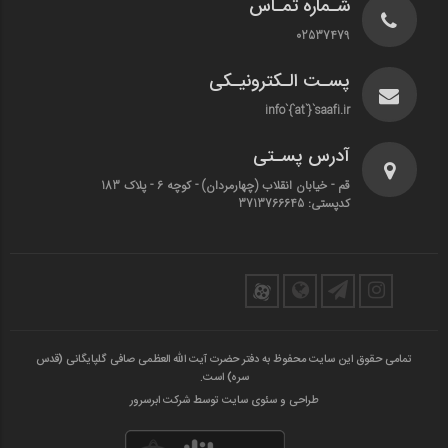
شـماره تمـاس
02537479
پسـت الـکترونیـکی
info`{`at`}`saafi.ir
آدرس پسـتی
قم - خیابان انقلاب (چهارمردان)‌ - کوچه 6 - پلاک 183
کدپستی: 3713766645
تمامی حقوق این سایت محفوظ به دفتر حضرت آیت الله العظمی صافی گلپایگانی (قدس
سره) است.
طراحی و سئوی سایت توسط شرکت ابرسرور