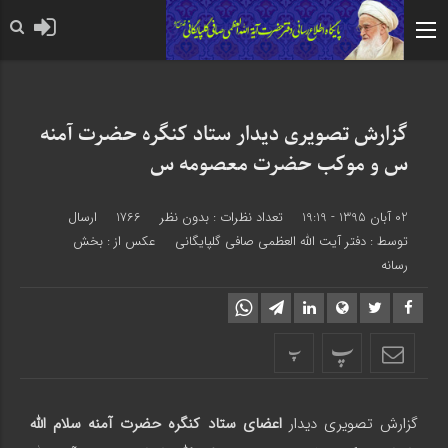
حضرت رسول اکرم صلی الله عل
گزارش تصویری دیدار ستاد کنگره حضرت آمنه
س و موکب حضرت معصومه س
02 آبان 1395 - 19:19
تعداد نظرات :
بدون نظر
1766
ارسال
توسط :
دفتر آیت الله العظمی صافی گلپایگانی
عکس از : بخش
رسانه
پ
پ
گزارش تصویری دیدار
اعضای ستاد کنگره حضرت آمنه سلام الله