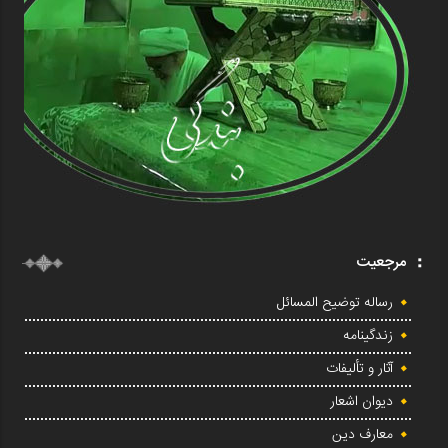
مرجعیت
رساله توضیح المسائل
زندگینامه
آثار و تألیفات
دیوان اشعار
معارف دین