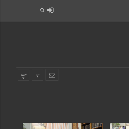
حضرت رسول اکرم صلی ا
پ
پ