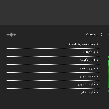
مرجعیت
رساله توضیح المسائل
زندگینامه
آثار و تألیفات
دیوان اشعار
معارف دین
گالری تصاویر
گالری فیلم