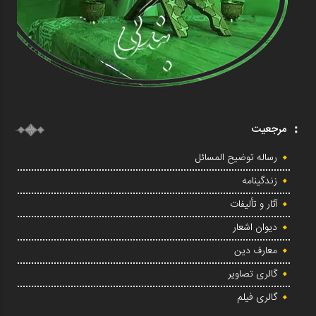
مرجعیت
رساله توضیح المسائل
زندگینامه
آثار و تألیفات
دیوان اشعار
معارف دین
گالری تصاویر
گالری فیلم