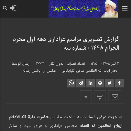
حضرت رسول اکرم صلی الله علیه
گزارش تصویری مراسم عزاداری دهه اول محرم
الحرام 1448 / شماره سه
11 تیر 1405 - 13:52
تعداد نظرات :
بدون نظر
1773
ارسال توسط
:
دفتر آیت الله العظمی صافی گلپایگانی
عکس از : بخش رسانه
پ
پ
به جهت عرض تسلیت به ساحت مقدس
حضرت بقیة الله الاعظم
ارواح العالمین له الفداء
مجلس عزاداری و عزای سید و سالار