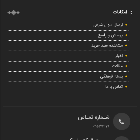
امکانات
ارسال سوال شرعی
پرسش و پاسخ
مشاهده سبد خرید
اخبار
مقالات
بسته فرهنگی
تماس با ما
شـماره تمـاس
02537479