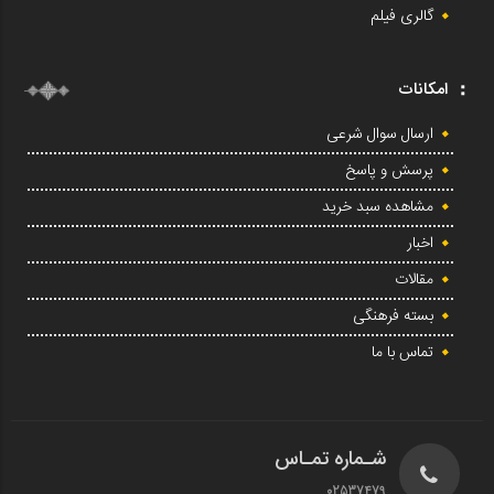
گالری فیلم
امکانات
ارسال سوال شرعی
پرسش و پاسخ
مشاهده سبد خرید
اخبار
مقالات
بسته فرهنگی
تماس با ما
شـماره تمـاس
02537479