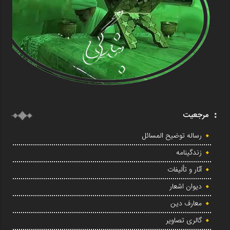
مرجعیت
رساله توضیح المسائل
زندگینامه
آثار و تألیفات
دیوان اشعار
معارف دین
گالری تصاویر