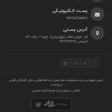
پسـت الـکترونیـکی
info`{`at`}`saafi.ir
آدرس پسـتی
قم - خیابان انقلاب (چهارمردان)‌ - کوچه 6 - پلاک 183
کدپستی: 3713766645
تمامی حقوق این سایت محفوظ به دفتر حضرت آیت الله العظمی صافی گلپایگانی (قدس
سره) است.
طراحی و سئوی سایت توسط شرکت ابرسرور