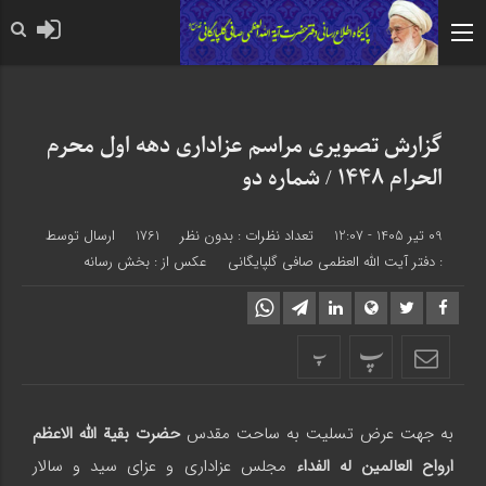
حضرت رسول اکرم صلی الله علیه 
گزارش تصویری مراسم عزاداری دهه اول محرم
الحرام 1448 / شماره دو
09 تیر 1405 - 12:07
تعداد نظرات :
بدون نظر
1761
ارسال توسط
:
دفتر آیت الله العظمی صافی گلپایگانی
عکس از : بخش رسانه
پ
پ
به جهت عرض تسلیت به ساحت مقدس
حضرت بقیة الله الاعظم
ارواح العالمین له الفداء
مجلس عزاداری و عزای سید و سالار