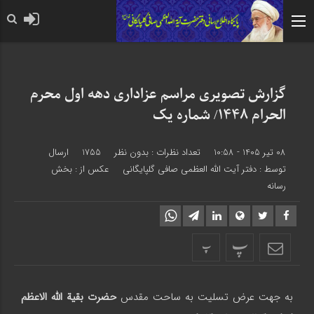
حضرت رسول اکرم صلی الله علیه 
گزارش تصویری مراسم عزاداری دهه اول محرم
الحرام 1448/ شماره یک
08 تیر 1405 - 10:58
تعداد نظرات :
بدون نظر
1755
ارسال
توسط :
دفتر آیت الله العظمی صافی گلپایگانی
عکس از : بخش
رسانه
پ
پ
به جهت عرض تسلیت به ساحت مقدس
حضرت بقیة الله الاعظم