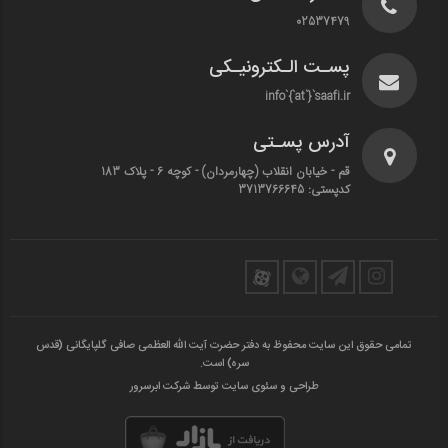
02537479
پسـت الـکترونیـکی
info`{`at`}`saafi.ir
آدرس پسـتی
قم - خیابان انقلاب (چهارمردان)‌ - کوچه 6 - پلاک 183
کدپستی: 3713766645
تمامی حقوق این سایت محفوظ به دفتر حضرت آیت الله العظمی صافی گلپایگانی (قدس
سره) است.
طراحی و سئوی سایت توسط شرکت ابرسرور