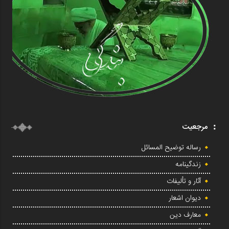
مرجعیت
رساله توضیح المسائل
زندگینامه
آثار و تألیفات
دیوان اشعار
معارف دین