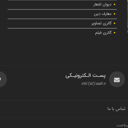
دیوان اشعار
معارف دین
گالری تصاویر
گالری فیلم
پسـت الـکترونیـکی
info`{`at`}`saafi.ir
تماس با ما
ره) است.