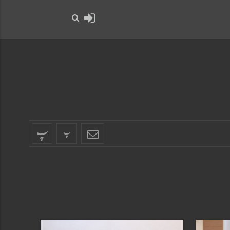
حضرت رسول اکرم صلی ا
پ
پ