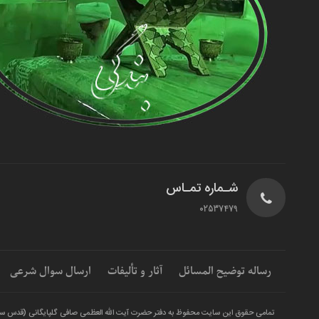
شـماره تمـاس
02537479
رساله توضیح المسائل
آثار و تألیفات
ارسال سوال شرعی
تمامی حقوق این سایت محفوظ به دفتر حضرت آیت الله العظمی صافی گلپایگانی (قدس س