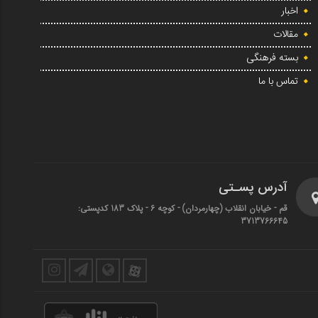
اخبار
مقالات
بسته فرهنگی
تماس با ما
آدرس پسـتی
قم - خیابان انقلاب (چهارمردان)‌ - کوچه 6 - پلاک 183 کدپستی:
3713766645