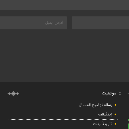
مرجعیت
رساله توضیح المسائل
زندگینامه
آثار و تألیفات