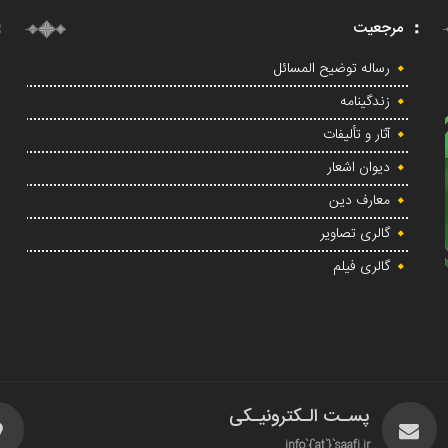
مرجعیت
رساله توضیح المسائل
زندگینامه
آثار و تألیفات
دیوان اشعار
معارف دین
گالری تصاویر
گالری فیلم
پسـت الـکترونیـکی
info`{`at`}`saafi.ir