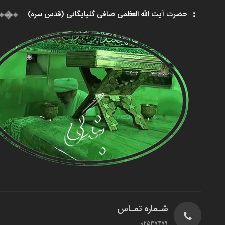
حضرت آیت الله العظمی صافی گلپایگانی (قدس سره)
شـماره تمـاس
02537479