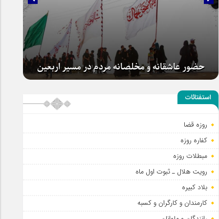
همراهی با کاروان های اربعین افتخار است
استفتائات
روزه قضا
حضور عاشقانه و مخلصانه مردم در مسیر اربعین
کفاره روزه
مبطلات روزه
رویت هلال ـ ثبوت اول ماه
بلاد کبیره
کارمندان و کارگران و کسبه
رانندگان و ملوانان