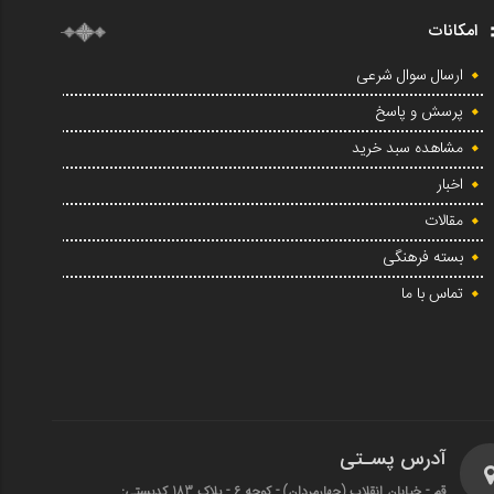
امکانات
ارسال سوال شرعی
پرسش و پاسخ
مشاهده سبد خرید
اخبار
مقالات
بسته فرهنگی
تماس با ما
آدرس پسـتی
قم - خیابان انقلاب (چهارمردان)‌ - کوچه 6 - پلاک 183 کدپستی: