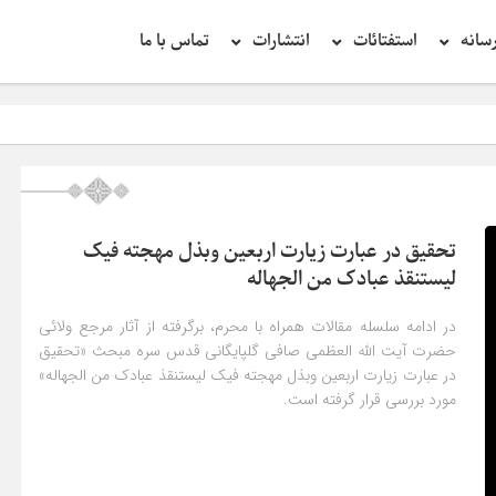
سانه
استفتائات
انتشارات
تماس با ما
تحقیق
تحقیق در عبارت زیارت اربعین وبذل مهجته فیک
لیستنقذ عبادک من الجهاله
در ادامه سلسله مقالات همراه با محرم، برگرفته از آثار مرجع ولائی
حضرت آیت الله العظمی صافی گلپایگانی قدس سره مبحث «تحقیق
در عبارت زیارت اربعین وبذل مهجته فیک لیستنقذ عبادک من الجهاله»
مورد بررسی قرار گرفته است.