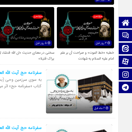
صفحه نخست
تماس با ما
3 روز قبل
5 روز قبل
ایتا
خطبه «خط الموت» و صراحت آن بر علم
سخنی در معنای حدیث «ان الله قدشاء ا
امام علیه السلام به شهادت
یراک قتیلا»
آپارات
سفرنامه حج آیت الله ال
اینستاگرام
به سوی سرزمین وحی (بخش 
کتاب «سفرنامه حج» اثر م
تلگرام
2 ماه قبل
سفرنامه حج آیت الله ال