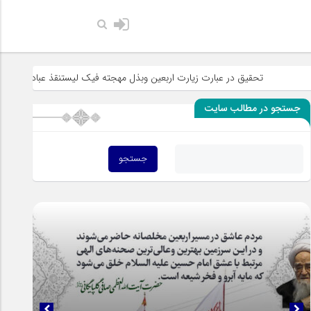
حضرت رسول اکرم صلی ال
 در عبارت زیارت اربعین وبذل مهجته فیک لیستنقذ عبادک من الجهاله
خطب
جستجو در مطالب سایت