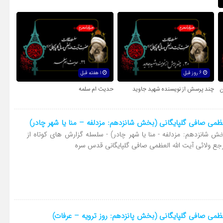
6 روز قبل
1 هفته قبل
ن
چند پرسش از نویسنده شهید جاوید
حدیث ام سلمه
عظمی صافی گلپایگانی (بخش شانزدهم: مزدلفه – منا یا شهر چادر)
شانزدهم: مزدلفه - منا یا شهر چادر) - سلسله گزارش های کوتاه از
رجع ولائی آیت الله العظمی صافی گلپایگانی قدس سره
عظمی صافی گلپایگانی (بخش پانزدهم: روز ترویه – عرفات)