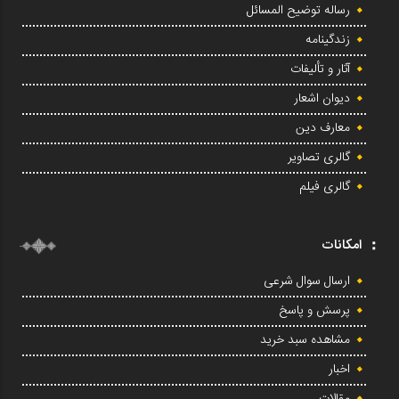
رساله توضیح المسائل
زندگینامه
آثار و تألیفات
دیوان اشعار
معارف دین
گالری تصاویر
گالری فیلم
امکانات
ارسال سوال شرعی
پرسش و پاسخ
مشاهده سبد خرید
اخبار