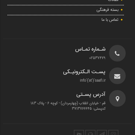
مقالات
بسته فرهنگی
تماس با ما
شـماره تمـاس
02537479
پسـت الـکترونیـکی
info`{`at`}`saafi.ir
آدرس پسـتی
قم - خیابان انقلاب (چهارمردان)‌ - کوچه 6 - پلاک 183
کدپستی: 3713766645