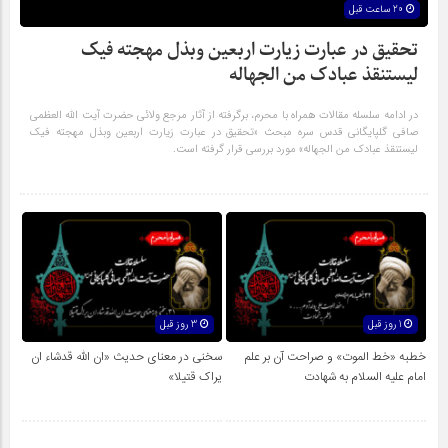
20 ساعت قبل
تحقیق در عبارت زیارت اربعین وبذل مهجته فیک
لیستنقذ عبادک من الجهاله
در ادامه سلسله مقالات همراه با محرم، برگرفته از آثار مرجع ولائی حضرت آیت الله العظمی
صافی گلپایگانی قدس سره مبحث «تحقیق در عبارت زیارت اربعین وبذل مهجته فیک
لیستنقذ عبادک من الجهاله» مورد بررسی قرار گرفته است.
1 روز قبل
3 روز قبل
خطبه «خط الموت» و صراحت آن بر علم
سخنی در معنای حدیث «ان الله قدشاء ان
امام علیه السلام به شهادت
یراک قتیلا»