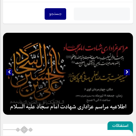
سلطان عشق
استفتائات