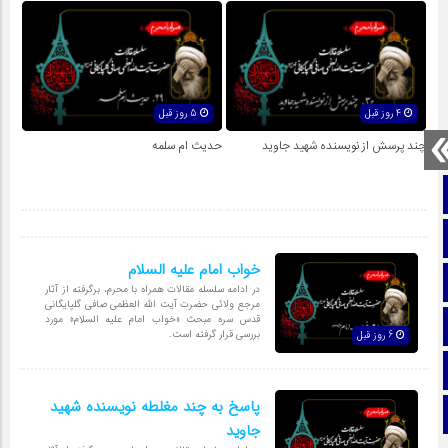
4 روز قبل
5 روز قبل
چند پرسش از نویسنده شهید جاوید
حدیث ام سلمه
صفحه نخست
تماس با ما
خواب امام علیه السلام
ایتا
در ادامه سلسله مقالات همراه با محرم، برگرفته از آثار
مرجع ولائی حضرت آیت الله العظمی صافی گلپایگانی
قدس سره مبحث «خواب امام علیه السلام» مورد
آپارات
بررسی قرار گرفته است.
6 روز قبل
اینستاگرام
پاسخ به چند مغلطه نویسنده شهید
تلگرام
جاوید