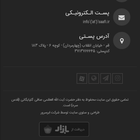
پسـت الـکترونیـکی
info`{`at`}`saafi.ir
آدرس پسـتی
قم - خیابان انقلاب (چهارمردان)‌ - کوچه 6 - پلاک 183
کدپستی: 3713766645
تمامی حقوق این سایت محفوظ به دفتر حضرت آیت الله العظمی صافی گلپایگانی (قدس
سره) است.
طراحی و سئوی سایت توسط شرکت ابرسرور