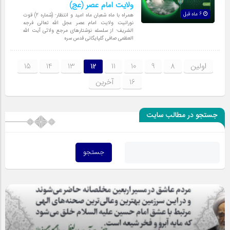
ولایت امام عصر (عج)
6 ماه قبل
همراه با ماه شعبان ماه امید و انتظار- (شماره 2) قوت
نورانیت ولایت امام عصر عجل الله تعالی فرجه
الشریف- از سلسله نوشتارهای مرجع ولائی آیت الله
العظمی صافی گلپایگانی قدس سره
اولین
8
9
10
11
12
13
14
15
16
آخرین
جستجو در مطالب سایت