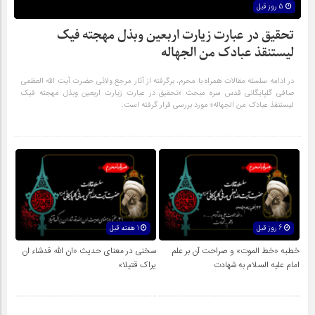
5 روز قبل
تحقیق در عبارت زیارت اربعین وبذل مهجته فیک
لیستنقذ عبادک من الجهاله
در ادامه سلسله مقالات همراه با محرم، برگرفته از آثار مرجع ولائی حضرت آیت الله العظمی
صافی گلپایگانی قدس سره مبحث «تحقیق در عبارت زیارت اربعین وبذل مهجته فیک
لیستنقذ عبادک من الجهاله» مورد بررسی قرار گرفته است.
6 روز قبل
1 هفته قبل
خطبه «خط الموت» و صراحت آن بر علم
سخنی در معنای حدیث «ان الله قدشاء ان
امام علیه السلام به شهادت
یراک قتیلا»