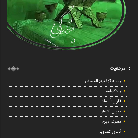
مرجعیت
رساله توضیح المسائل
زندگینامه
آثار و تألیفات
دیوان اشعار
معارف دین
گالری تصاویر