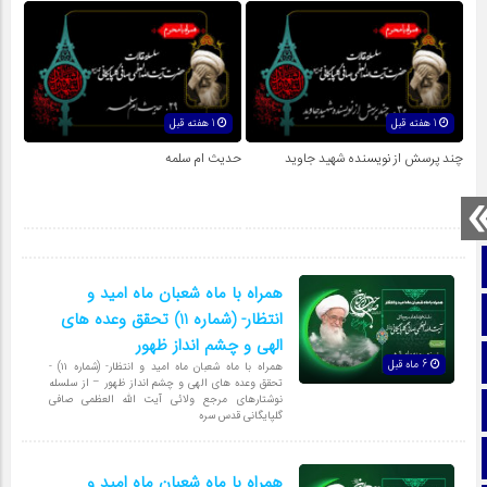
1 هفته قبل
1 هفته قبل
چند پرسش از نویسنده شهید جاوید
حدیث ام سلمه
صفحه نخست
همراه با ماه شعبان ماه امید و
تماس با ما
انتظار- (شماره 11) تحقق وعده های
الهی و چشم انداز ظهور
ایتا
6 ماه قبل
همراه با ماه شعبان ماه امید و انتظار- (شماره ۱۱) -
تحقق وعده های الهی و چشم انداز ظهور – از سلسله
نوشتارهای مرجع ولائی آیت الله العظمی صافی
آپارات
گلپایگانی قدس سره
اینستاگرام
همراه با ماه شعبان ماه امید و