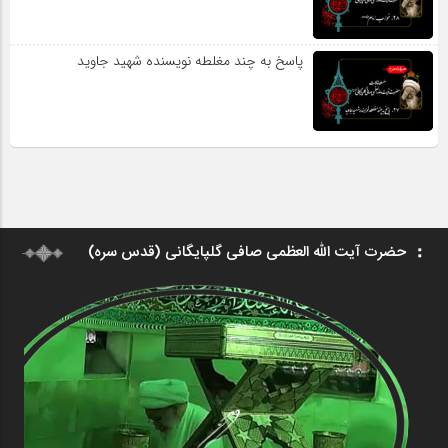
پاسخ به چند مغلطه نویسنده شهید جاوید
حضرت آیت الله العظمی صافی گلپایگانی (قدس سره)