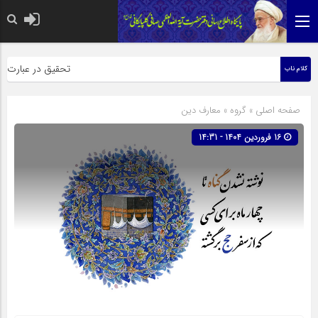
حضرت رسول اکرم صلی الله علیه و
تحقیق در عبارت زیارت 
کلام ناب
صفحه اصلی
» گروه »
معارف دین
16 فروردین 1404 - 14:31