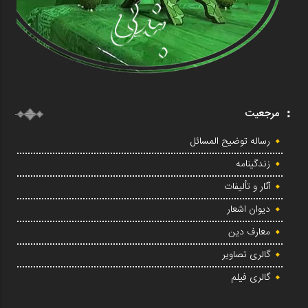
مرجعیت
رساله توضیح المسائل
زندگینامه
آثار و تألیفات
دیوان اشعار
معارف دین
گالری تصاویر
گالری فیلم