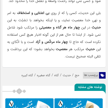
شود و کسى نمى تواند رحمت واسعه و تفضّل خدا را محدود کند.
بلى این حدیث، کسى را که از روى
بی اعتنایى و استخفاف
به امر
و نهى خدا معصیت نماید، و یا اینکه بخواهد با تشبّث به این
حدیث
در این
چهار ماه هر گناه و معصیتى
را مرتکب شود شامل
نمى شود. از ابتدا تا حال هم از این گونه اخبار هیچ کس استفاده
نکرده است که حاج تا
چهار ماه مرخّص و آزاد
است و با اتّکاى به
این
حدیث
مرتکب هر
معصیت
بخواهد بشود؛ که این برداشت و
تلقى البته صحیح نیست.
/
/
/
/
برچسب ها
حج
حدیث
گناه
گناه صغیره
گناه کبیره
نوشته های مشابه