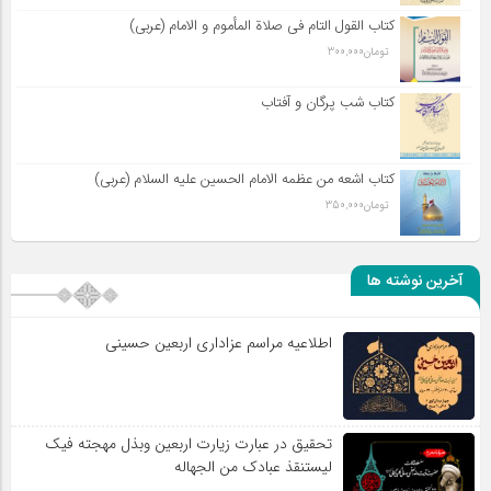
کتاب القول التام فی صلاة المأموم و الامام (عربی)
تومان
300,000
کتاب شب پرگان و آفتاب
کتاب اشعه من عظمه الامام الحسین علیه السلام (عربی)
تومان
350,000
آخرین نوشته ها
اطلاعیه مراسم عزاداری اربعین حسینی
تحقیق در عبارت زیارت اربعین وبذل مهجته فیک
لیستنقذ عبادک من الجهاله