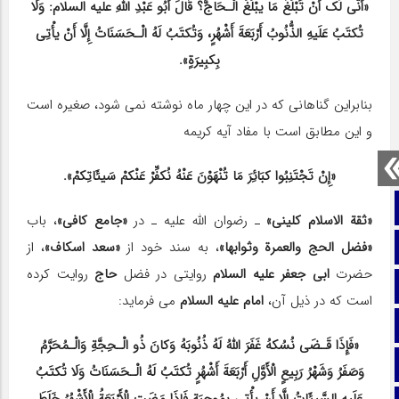
«أَنَّى لَک أَنْ تَبْلُغَ مَا یبْلُغُ الْـحَاجُّ؟ قَالَ أَبُو عَبْدِ اللهِ علیه السلام: وَلَا
تُکتَبُ عَلَیهِ الذُّنُوبُ أَرْبَعَةَ أَشْهُرٍ، وَتُکتَبُ لَهُ الْـحَسَنَاتُ إِلَّا أَنْ یأْتِی
بِکبِیرَةٍ».
بنابراین گناهانى که در این چهار ماه نوشته نمى شود، صغیره است
و این مطابق است با مفاد آیه کریمه
«إِنْ تَجْتَنِبُوا کبَائِرَ مَا تُنْهَوْنَ عَنْهُ نُکفِّرْ عَنْکمْ سَیئَاتِکمْ».
صفحه نخست
«ثقة الاسلام کلینى»
ـ رضوان الله علیه ـ در
«جامع کافى»
، باب
«فضل الحج والعمرة وثوابها»
، به سند خود از
«سعد اسکاف»
، از
تماس با ما
حضرت
ابى جعفر علیه السلام
روایتى در فضل
حاج
روایت کرده
ایتا
است که در ذیل آن،
امام علیه السلام
مى فرماید:
آپارات
«فَإِذَا قَـضَى نُسُکهُ غَفَرَ اللهُ لَهُ ذُنُوبَهُ وَکانَ ذُو الْـحِجَّةِ وَالْـمُحَرَّمُ
اینستاگرام
وَصَفَرُ وَشَهْرُ رَبِیعٍ الْأَوَّلِ أَرْبَعَةَ أَشْهُرٍ تُکتَبُ لَهُ الْـحَسَنَاتُ وَلَا تُکتَبُ