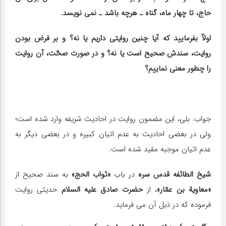
حاج، تا چهار ماه، گناه ـ هرچه باشد ـ نمى نویسد.
اولاً بفرمایید که آیا چنین روایتى داریم یا نه؟ و بر فرض بودن
روایت، سندش صحیح است یا نه؟ و در صورت صحّت، آن روایت
را چطور معنى نماییم؟
جواب: بلى، این مضمون روایت در احادیث شریفه وارد شده است؛
ولى در بعضى احادیث به عدم اتیان کبیره و در بعضى دیگر به
عدم اتیان موجبه مقید شده است.
شیخ الطائفه قدس سره
در باب
«ثواب الحج»
به سند صحیح از
«معاویة بن عمّار»
، از
حضرت صادق علیه السلام
حدیثى روایت
فرموده که در ذیل آن مى فرماید: