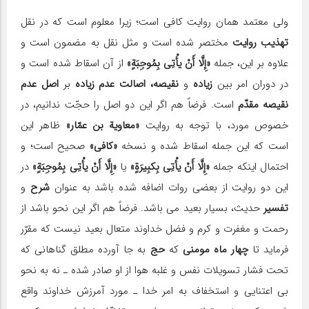
ولى معتمد همان روایت کافى است؛ زیرا معلوم است که در نقل
تهذیب روایت
مختصر شده است و مثل نقل به مضمون است و
علاوه بر این، جمله
«إِلَّا أَنْ یأْتِی بِمُوجِبَةٍ»
از آن اسقاط شده است و
در دوران امر بین
زیاده
و
نقیصه،
اصالت عدم زیاده
بر
اصل عدم
نقیصه مقدّم
است. فرضاً هم اگر این دو اصل را حجّت ندانیم، در
خصوص مورد، با توجه به روایت
«معاویة بن عمّار»
ظاهر این
است که این جمله اسقاط شده و نسخه
«کافى»
صحیح است؛ و
احتمال اینکه جمله
«إِلَّا أَنْ یأْتِی بِکبِیرَةٍ»
یا
«إِلَّا أَنْ یأْتِی بِمُوجِبَةٍ»
در
این دو روایت از بعضى روات اضافه شده باشد به عنوان
شرح
و
تفسیر
حدیث، بسیار بعید مى باشد. فرضاً هم اگر این نحو باشد از
رحمت و مغفرت و کرم و فضل خداوند متعال بعید نیست که مقرّر
فرماید تا
چهار ماه مومنى
که
حج
به جا آورده مطلق گناهانى که
تحت فشار تسویلات نفس و غلبه هوا از او صادر شده ـ نه به نحو
بی اعتنایى و استخفاف به امر خدا ـ مورد آمرزش خداوند واقع