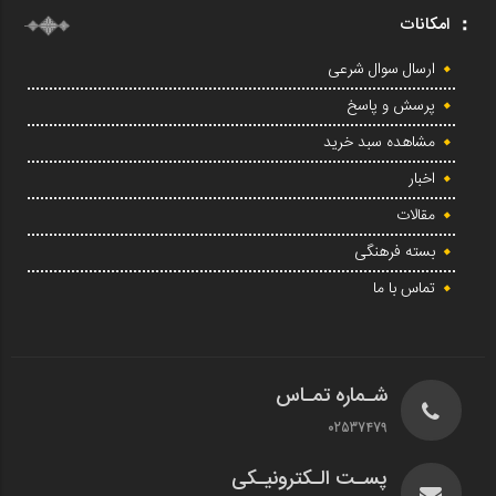
امکانات
ارسال سوال شرعی
پرسش و پاسخ
مشاهده سبد خرید
اخبار
مقالات
بسته فرهنگی
تماس با ما
شـماره تمـاس
02537479
پسـت الـکترونیـکی