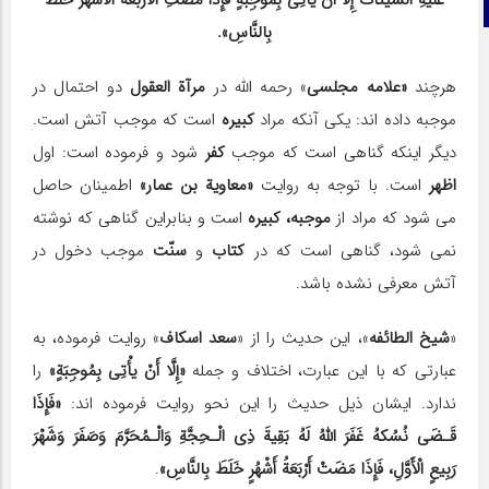
عَلَیهِ السَّیئَاتُ إِلَّا أَنْ یأْتِی بِمُوجِبَةٍ فَإِذَا مَضَتِ الْأَرْبَعَةُ الْأَشْهُرُ خَلَطَ
تلگرام
بِالنَّاسِ‏».
هرچند
«علامه مجلسى
» رحمه الله در
مرآة العقول
دو احتمال در
موجبه داده اند: یکى آنکه مراد
کبیره
است که موجب آتش است.
دیگر اینکه گناهى است که موجب
کفر
شود و فرموده است: اول
اظهر
است. با توجه به روایت
«معاویة بن عمار»
اطمینان حاصل
مى شود که مراد از
موجبه، کبیره
است و بنابراین گناهى که نوشته
نمى شود، گناهى است که در
کتاب
و
سنّت
موجب دخول در
آتش معرفى نشده باشد.
«
شیخ الطائفه
»، این حدیث را از «
سعد اسکاف
» روایت فرموده، به
عبارتى که با این عبارت، اختلاف و جمله
«إِلَّا أَنْ یأْتِی بِمُوجِبَةٍ»
را
ندارد. ایشان ذیل حدیث را این نحو روایت فرموده اند:
«فَإِذَا
قَـضَى نُسُکهُ غَفَرَ اللهُ لَهُ بَقِیةَ ذِی الْـحِجَّةِ وَالْـمُحَرَّمَ وَصَفَرَ وَشَهْرَ
رَبِیعٍ الْأَوَّلِ، فَإِذَا مَضَتْ أَرْبَعَةُ أَشْهُرٍ خَلَطَ بِالنَّاسِ‏»
.