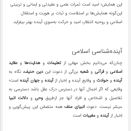
این همایش؛ امید است ثمرات علمی و عقیدتی و ایمانی و تربیتی
این‌گونه همایش‌ها بر استقامت و ثبات بر هویت و استقلال
اسلامی و روحیه انتظار، امید و حرکت به‌سوی آینده بهتر بیفزاید.
آینده‌شناسی اسلامی
چنان‌که می‌دانیم بخش مهمّی از
تعلیمات
و
هدایت‌ها
و
عقاید
اسلامی
و
قرآنی
و
شعبه
بزرگی از دعوت این
دین حنیف،
نگاه به
آینده
و
حوادث
و وقایع آینده و اِخبار از
آینده
و
جهان آینده
است؛
وقایعی که اگر اجمال آنها در دسترس درک عقل باشد دسترسی به
تفاصیل و اشخاص و افراد آنها جز ازطریق
وحی
و
دلالت انبیا
میسّر نیست. دعوت
انبیای سلف
همه متضمّن این پیش‌گویی و
اِخبار از
آینده
و
مغیبات
است.