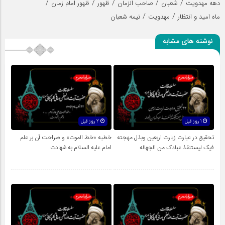
/
/
/
/
/
دهه مهدویت
شعبان
صاحب الزمان
ظهور
ظهور امام زمان
/
/
ماه امید و انتظار
مهدویت
نیمه شعبان
نوشته های مشابه
1 روز قبل
2 روز قبل
تحقیق در عبارت زیارت اربعین وبذل مهجته
خطبه «خط الموت» و صراحت آن بر علم
فیک لیستنقذ عبادک من الجهاله
امام علیه السلام به شهادت