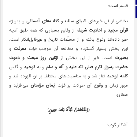
قسم است:
تلگرام
بخشی از آن خبرهای
انبیای سلف
و
کتاب‌های آسمانی
و به‌ویژه
قرآن مجید
و
احادیث شریفه
از وقایع بسیاری که همه طبق آنچه
خبر داده‌اند وقوع یافته و از مسلّمات تاریخ و غیرقابل‌انکار است.
این بخش بسیار گسترده و مطالعه آن موجب قوّت
معرفت
و
بصیرت
است. خبر از این بخش از
اوّلین
روز مبعث و دعوت
حضرت رسول اکرم صلی الله علیه و آله و سلم
و به
توحید
و گفتن
کلمه توحید
آغاز شد و به مناسبت‌های مختلف بر آن افزوده شد و
مرور زمان و وقوع آن حوادث بر قوّت
ایمان مؤمنان
می‌افزاید و
معنای:
﴿وَلَتَعْلَمُنَّ نَبَأَهُ بَعْدَ حِینٍ﴾
آشکار گردید.