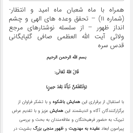
همراه با ماه شعبان ماه امید و انتظار-
(شماره ۱۱) – تحقق وعده های الهی و چشم
انداز ظهور – از سلسله نوشتارهای مرجع
ولائی آیت الله العظمی صافی گلپایگانی
قدس سره
بسم الله الرحمن الرحیم
قَالَ اللهُ تَعَالَی:
﴿وَلَتَعْلَمُنَّ نَبَأَهُ بَعْدَ حِینٍ﴾
با استقبال از برقراری این
همایش باشکوه
و با تشکر فراوان از
برگزارکنندگان آگاه و اندیشمند این
همایش
عزیز و با تقدیم عرض
تبریک به حضور فرهیختگان و علاقه‌مندان به بحث و بررسی
پیرامون ابعاد
عقیده به مهدویت
و
ظهور منجی بزرگ
بشریت در