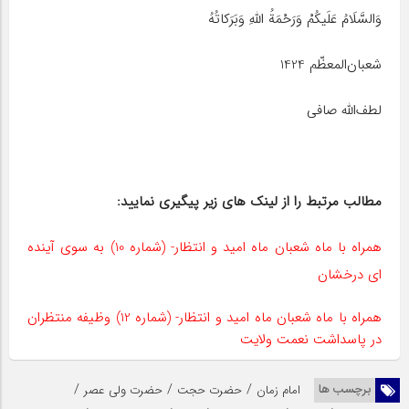
وَالسَّلَامُ عَلَیکُمْ وَرَحْمَةُ اللّهِ وَبَرَکاتُهُ
شعبان‌المعظّم 1424
لطف‌الله صافی
مطالب مرتبط را از لینک های زیر پیگیری نمایید:
همراه با ماه شعبان ماه امید و انتظار- (شماره 10) به سوی آینده
ای درخشان
همراه با ماه شعبان ماه امید و انتظار- (شماره 12) وظیفه منتظران
در پاسداشت نعمت ولایت
/
/
/
برچسب ها
امام زمان
حضرت حجت
حضرت ولی عصر