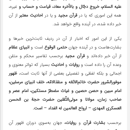
علیه السلام، خروج دجّال و بالأخره معاد، قیامت و حساب و
غیره،
همه این اموری که یا در
قرآن مجید
و یا در
احادیث معتبر
از آن
خبر داده شده، در آینده واقع خواهد شد.
یکی از این امور که اخبار از آن در ردیف ثابت‌ترین خبرها و
بشارت‌هاست و در آینده جهان
حتمی‌ الوقوع
است و
انبیای عظام
از آن خبر داده‌اند و
قرآن مجید
برحسب تفاسیر محکم و متقن
وعده آن را داده است و
روایات
و
احادیث
بسیار که تواتر معنوی و
اجمالی و بلکه لفظی و تفصیلی بعضی از آنها ثابت است،
ظهور
موفور‌السّرور حضرت خاتم‌الائمّه و منقذالامّه، خلف انبیای مرسلین،
امام مبین و حصن حصین و غیاث مضطرّ مستکین، امام عصر و
صاحب زمان، مولانا و مولی‌الثّقلین حضرت حجة بن الحسن
العسکری المهدی – ارواح العالمین له الفداء – است.
برحسب
بشارت قرآن
و
روایات،
جهان به‌سوی دوران ظهور آن