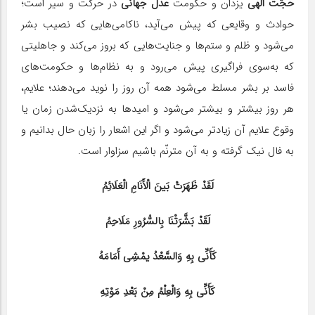
حجّت الهی
یزدان و حکومت
عدل جهانی
در حرکت و سیر است؛
حوادث و وقایعی که پیش می‌آید، ناکامی‌هایی که نصیب بشر
می‌شود و ظلم و ستم‌ها و‌ جنایت‌هایی که بروز می‌کند و جاهلیتی
که به‌سوی فراگیری پیش می‌رود و به نظام‌ها و حکومت‌های
فاسد بر بشر مسلط می‌شود همه آن روز را نوید می‌دهند؛ علایم،
هر روز بیشتر و بیشتر می‌شود و امیدها به نزدیک‌شدن زمان یا
وقوع علایم آن زیادتر می‌شود و اگر این اشعار را زبان حال بدانیم و
به فال نیک گرفته و به آن مترنّم باشیم سزاوار است.
‌لَقَدْ ظَهَرَتْ بَینَ الْأَنَامِ الْعَلَائِمُ
لَقَدْ بَشَّرَتْنَا بِالسُّرُورِ مَلَاحِمُ
کَأَنِّی بِهِ وَالسَّعْدُ یمْشِی أَمَامَهُ
کَأَنِّی بِهِ وَالْعِلْمُ مِنْ بَعْدِ مَوْتِهِ