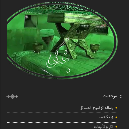
مرجعیت
رساله توضیح المسائل
زندگینامه
آثار و تألیفات