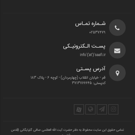
شـماره تمـاس
02537479
پسـت الـکترونیـکی
info`{`at`}`saafi.ir
آدرس پسـتی
قم - خیابان انقلاب (چهارمردان)‌ - کوچه 6 - پلاک 183
کدپستی: 3713766645
تمامی حقوق این سایت محفوظ به دفتر حضرت آیت الله العظمی صافی گلپایگانی (قدس