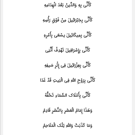
کَأَنِّی بِهِ وَالدِّینُ بَعْدَ انْهِدَامِهِ
کَأَنِّی بِجَبْرَائِیلَ مِنْ فَوْقِ رَأْسِهِ
کَأَنِّی بِمِیکَائِیلَ یسْعَی بِأَمْرِهِ
کَأَنِّی بِإِسْرَافِیلَ تَهْدِفُ أَنَّنِی
کَأَنِّی بِعِزْرَائِیلَ فِی إِثْرِ سَیفِهِ
کَأَنِّی بِرَوْحِ اللهِ فِی الْبَیتِ قَدْ غَدَا
کَأَنِّی بِأَمْلَاک السَّمَاءِ تَحُفُّهُ
وَهَذَا إِمَامُ الْعَصْرِ بِالنَّصْرِ قَادِمُ
وَمَا کَذَبَتْ وَاللهِ تِلْک الْمَلَاحِمُ