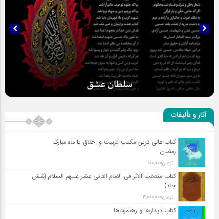
سلطان عشق
آثار و تألیفات
کتاب عالی ترین مکتب تربیت و اخلاق یا ماه مبارک
رمضان
تومان
100,000
کتاب منتخب الاثر فی الامام الثانی عشر علیهم السلام (شش
جلد)
تومان
3,000,000
کتاب دیدارها و رهنمودها