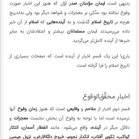
بدیهی است
ایمان مؤمنان صدر
اوّل که هنوز این اخبار صورت
وقوع نیافته بود متّکی بر معجزات و شواهد دیگر بود ولی به‌تدریج
هرچه بر
تاریخ اسلام
گذشت و به
آینده‌هایی
که
اسلام
از آن خبر
داده می‌رسیدند ایمان
مسلمانان
بیشتر و اعتقادشان به سایر
خبرها از آینده کامل‌تر می‌گردید.
باری! این یک قسم اخبار از آینده است که صفحات بسیاری از
تاریخ اسلام را فرا گرفته است.
اخبار محقّق‌الوقوع
قسم دوم اخبار از
ملاحم
و
وقایعی
است که هنوز
زمان وقوع
آنها
نرسیده است اما با توجه‌ به وقوع آن بخش نخست
معجزات
و
دلائل دیگر در
آینده،
واقع می‌شود: مانند
انفطار آسمان، انتثار
کواکب، تکویر آفتاب، انکدار نجوم، خروج دابّة‌الارض، نزول عیسی