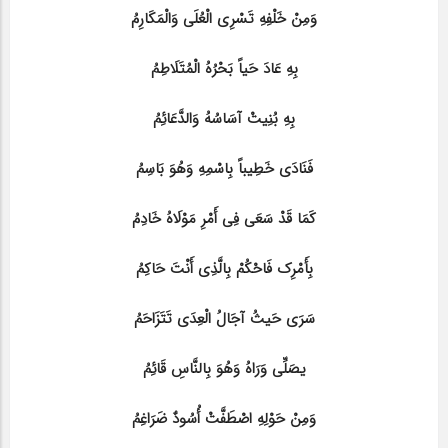
وَمِنْ خَلْفِهِ تَسْرِی الْعُلَی وَالْمَکَارِمُ
بِهِ عَادَ حَیاً بَحْرُهُ الْمُتَلَاطِمُ
بِهِ بُنِیتْ آسَاسُهُ وَالدَّعَائِمُ
فَنَادَی خَطِیباً بِاسْمِهِ وَهُوَ بَاسِمُ
کَمَا قَدْ سَعَی فِی أَمْرِ مَوْلَاهُ خَادِمُ
بِأَمْرِک فَاحْکُمْ بِالَّذِی أَنْتَ حَاکِمُ
سَرَی حَیثُ آجَالُ الْعِدَی تَتَزَاحَمُ
یصَلِّی وَرَاهُ وَهُوَ بِالنَّاسِ قَائِمُ
وَمِنْ حَوْلِهِ اصْطَفَّتْ أُسُودٌ ضَرَاغِمُ