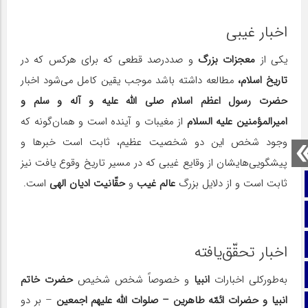
اخبار غیبی
یکی از
معجزات بزرگ
و صددرصد قطعی که برای هرکس که در
تاریخ اسلام،
مطالعه داشته باشد موجب یقین کامل می‌شود اخبار
حضرت رسول اعظم اسلام صلی الله علیه و آله و سلم و
امیرالمؤمنین علیه السلام
از مغیبات و آینده است و همان‌گونه که
وجود شخص این دو شخصیت عظیم، ثابت است خبرها و
پیشگویی‌هایشان از وقایع غیبی که در مسیر تاریخ وقوع یافت نیز
ثابت است و از دلایل بزرگ
عالم غیب
و
حقّانیت ادیان الهی
است.
صفحه نخست
تماس با ما
ایتا
اخبار تحقّق‌یافته
آپارات
به‌طورکلی اخبارات
انبیا
و خصوصاً شخص شخیص
حضرت خاتم
انبیا و حضرات ائمّه طاهرین – صلوات الله علیهم اجمعین
– بر دو
اینستاگرام