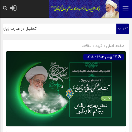
حضرت رسول اکرم صلی الله علیه وآله: کسی‌که
تحقیق در عبارت زیارت اربعی
کلام ناب
صفحه اصلی
» گروه »
مقالات
13 بهمن 1404 - 12:18