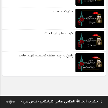
حدیث ام سلمه
خواب امام علیه السلام
پاسخ به چند مغلطه نویسنده شهید جاوید
حضرت آیت الله العظمی صافی گلپایگانی (قدس سره)