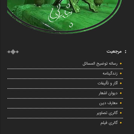
مرجعیت
رساله توضیح المسائل
زندگینامه
آثار و تألیفات
دیوان اشعار
معارف دین
گالری تصاویر
گالری فیلم