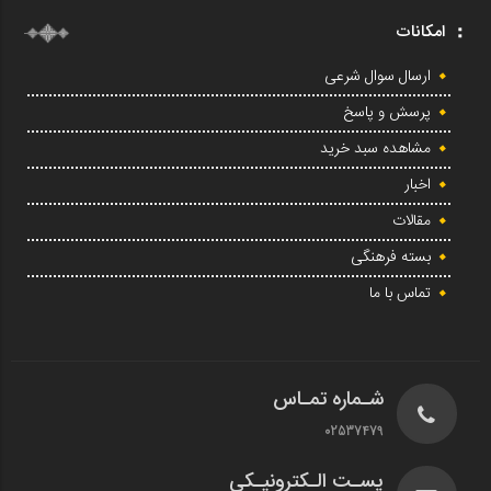
امکانات
ارسال سوال شرعی
پرسش و پاسخ
مشاهده سبد خرید
اخبار
مقالات
بسته فرهنگی
تماس با ما
شـماره تمـاس
02537479
پسـت الـکترونیـکی