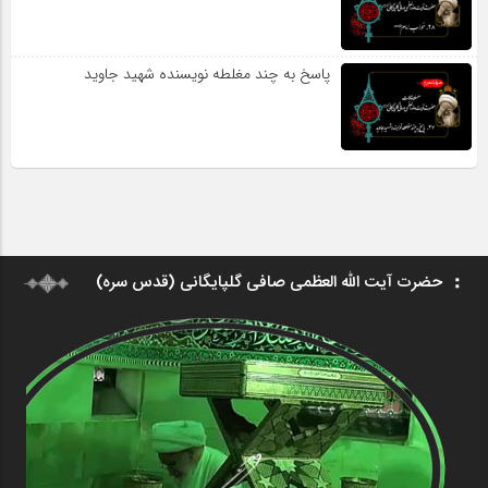
پاسخ به چند مغلطه نویسنده شهید جاوید
حضرت آیت الله العظمی صافی گلپایگانی (قدس سره)