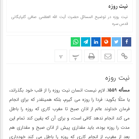
نيت روزه
نيت روزه در توضیح المسائل حضرت آیت الله العظمی صافی گلپایگانی
قدس سره
پ
پ
نیت روزه
مسأله 1559.
لازم نیست انسان نیت روزه را از قلب خود بگذراند،
یا مثلًا بگوید: فردا را روزه مى‏ گیرم، بلکه همین‏قدر که براى انجام
فرمان خداوند عالم از اذان صبح تا مغرب کارى که روزه را باطل
مى‏ کند انجام ندهد کافى است، و براى آن که یقین کند تمام این
مدت را روزه بوده، باید مقدارى پیش از اذان صبح و مقدارى هم
بعد از مغرب، از انجام کارى که روزه را باطل مى‏ کند خوددارى