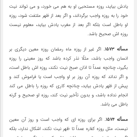
یادش بیاید، روزه مستحبى او به هم مى‏ خورد، و مى‏ تواند نیت
خود را به روزه واجب برگرداند، و اگر بعد از ظهر ملتفت شود، روزه
او باطل است بلکه اگر بعد از مغرب یادش بیاید، معلوم نیست
روزه ‏اش صحیح باشد.
مسأله 1573.
اگر غیر از روزه ماه رمضان روزه معین دیگرى بر
انسان واجب باشد، مثلًا نذر کرده باشد که روز معینى را روزه
بگیرد، چنان‏چه عمداً تا اذان صبح نیت نکند، روزه ‏اش باطل است،
و اگر نداند که روزه آن روز بر او واجب است یا فراموش کند و
پیش از ظهر یادش بیاید، چنان‏چه کارى که روزه را باطل مى ‏کند
انجام نداده باشد، و بدون تأخیر نیت کند، روزه او صحیح و گرنه
باطل مى‏ باشد.
مسأله 1574.
اگر براى روزه‏ اى که واجب است و روز آن معین
نیست، مثل روزه کفاره عمداً تا ظهر نیت نکند، اشکال ندارد، بلکه