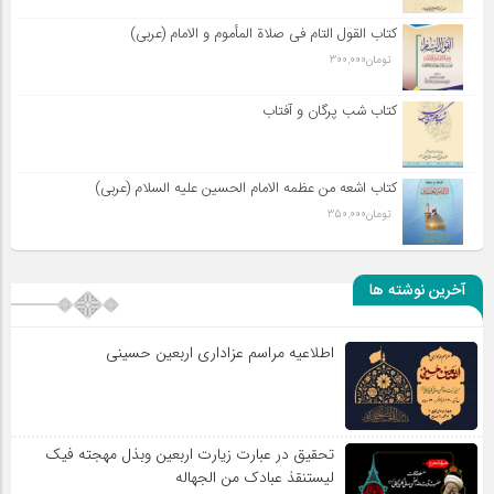
کتاب القول التام فی صلاة المأموم و الامام (عربی)
تومان
300,000
کتاب شب پرگان و آفتاب
کتاب اشعه من عظمه الامام الحسین علیه السلام (عربی)
تومان
350,000
آخرین نوشته ها
اطلاعیه مراسم عزاداری اربعین حسینی
تحقیق در عبارت زیارت اربعین وبذل مهجته فیک
لیستنقذ عبادک من الجهاله