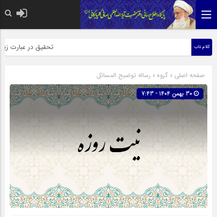
حضرت رسول اکرم صلی الله علیه وآله:
تحقیق در عبارت زیارت ار
کلام ناب
صفحه اصلی
» گروه »
رساله توضیح المسائل
30 بهمن 1404 - 7:43