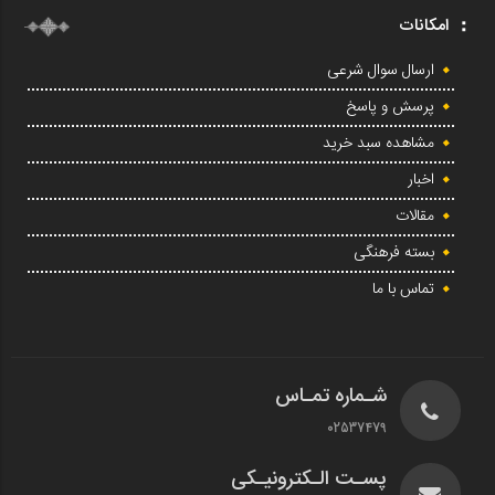
امکانات
ارسال سوال شرعی
پرسش و پاسخ
مشاهده سبد خرید
اخبار
مقالات
بسته فرهنگی
تماس با ما
شـماره تمـاس
02537479
پسـت الـکترونیـکی