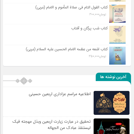
کتاب القول التام فی صلاة المأموم و الامام (عربی)
تومان
300,000
کتاب شب پرگان و آفتاب
کتاب اشعه من عظمه الامام الحسین علیه السلام (عربی)
تومان
350,000
آخرین نوشته ها
اطلاعیه مراسم عزاداری اربعین حسینی
تحقیق در عبارت زیارت اربعین وبذل مهجته فیک
لیستنقذ عبادک من الجهاله