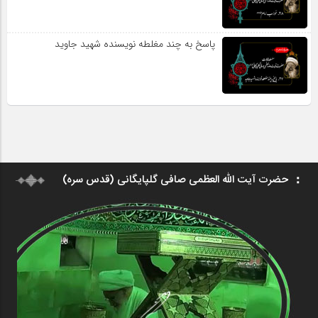
پاسخ به چند مغلطه نویسنده شهید جاوید
حضرت آیت الله العظمی صافی گلپایگانی (قدس سره)