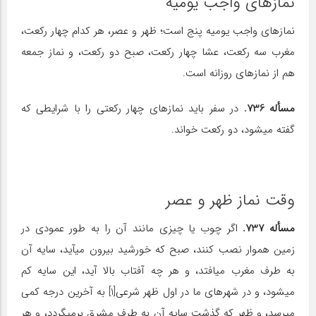
نمازهای واجب یومیه
نمازهای واجب یومیه پنج است؛ ظهر و عصر، هر کدام چهار رکعت،
مغرب سه رکعت، عشا چهار رکعت، صبح دو رکعت، و نماز جمعه
هم از نمازهای روزانه است.
مسأله 736.
در سفر باید نمازهای چهار رکعتی را با شرایطی که
گفته می‎شود، دو رکعت خواند.
وقت نماز ظهر و عصر
مسأله 737.
اگر چوب یا چیزی مانند آن را به طور عمودی در
زمین هموار نصب کنند، صبح که خورشید بیرون می‎آید، سایه آن
به طرف مغرب می‎افتد، و هر چه آفتاب بالا آید، این سایه کم
می‎شود، و در شهرهای ما در اول ظهر شرعی[1] به آخرین درجه کمی
می‎رسد، و ظهر که گذشت سایه آن به طرف مشرق برمی‎گردد، و هر