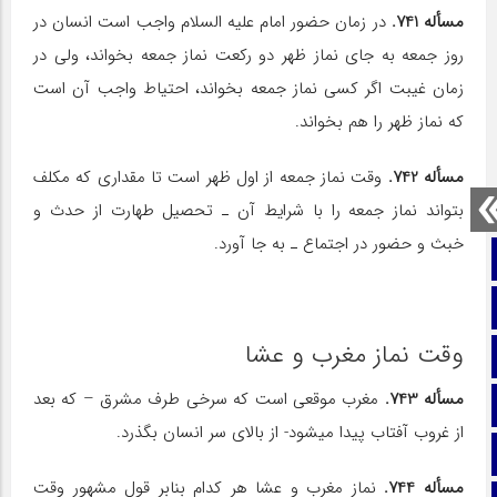
مسأله 741.
در زمان حضور امام علیه ‌السلام واجب است انسان در
روز جمعه به جای نماز ظهر دو رکعت نماز جمعه بخواند، ولی در
زمان غیبت اگر کسی نماز جمعه بخواند، احتیاط واجب آن است
که نماز ظهر را هم بخواند.
مسأله 742.
وقت نماز جمعه از اول ظهر است تا مقداری که مکلف
بتواند نماز جمعه را با شرایط آن ـ تحصیل طهارت از حدث و
خبث و حضور در اجتماع ـ به جا آورد.
صفحه نخست
تماس با ما
وقت نماز مغرب و عشا
ایتا
مسأله 743.
مغرب موقعی است که سرخی طرف مشرق – که بعد
آپارات
از غروب آفتاب پیدا می‎شود- از بالای سر انسان بگذرد.
اینستاگرام
مسأله 744.
نماز مغرب و عشا هر کدام بنابر قول مشهور وقت