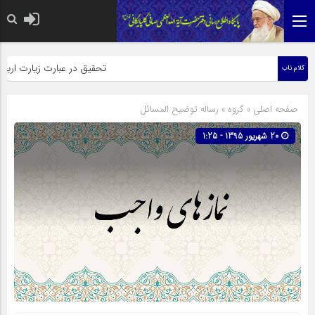
حضرت رسول اکرم صلی الله علیه وآله: کسی‌که قائم از فرزند
تحقیق در عبارت زیارت اربعین وبذل 
کلام ناب
صفحه اصلی
» گروه »
رساله توضیح المسائل
20 شهریور 1395 - 1:25