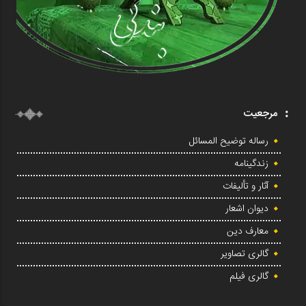
مرجعیت
رساله توضیح المسائل
زندگینامه
آثار و تألیفات
دیوان اشعار
معارف دین
گالری تصاویر
گالری فیلم