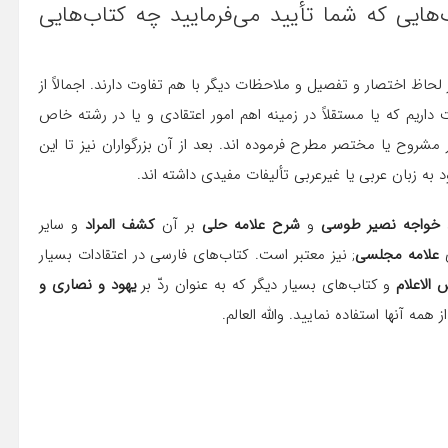
‌هايى كه شما تأييد مى‌فرماييد چه كتاب‌هايى
 لحاظ اختصار و تفصیل و ملاحظات دیگر با هم تفاوت دارند. اجمالاً از
داریم که یا مستقلاً در زمینه اهم امور اعتقادى و یا در رشته خاص
 مشروح یا مختصر مطرح فرموده‌ اند. بعد از آن بزرگواران نیز تا این
د به زبان عربى یا غیرعربى تألیفات مفیدى داشته‌ اند.
اد خواجه نصیر طوسى
و
شرح علامه حلى
بر آن
کشف المراد
و سایر
ى
علامه مجلسى
; نیز معتبر است. کتاب‌هاى فارسى در اعتقادات بسیار
 الاعلام
و کتاب‌هاى بسیار دیگر که به عنوان ردّ بر
یهود و نصارى و
مه آنها استفاده نمایید. والله العالم.