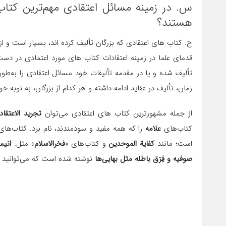
س. در زمينه مسائل اعتقادى ‌‌مهم‌ترين كتاب
هستند؟
ج. کتاب های اعتقادی که بزرگان تألیف کرده‌ اند، بسیار است و از
قدمای علما در زمینه اعتقادات کتاب‌ هاى مورد اعتمادى در دست 
تألیف شده و یا در مقدمه تألیفات خود مسائل اعتقادى را ‌به‌طور
زمان، تألیف در عقاید ادامه داشته و هر کدام از بزرگان، به نوبه خو
از جمله مشهورترین کتاب های اعتقادی مى‌توان
تجرید الاعتق
کتاب‌هاى
علامه
را که همه مفید و سودمندند، نام برد. کتاب‌ها
است؛ مانند
کفایة الموحدین
و کتاب‌هاى «
فخرالاسلام
» مثل:
انیس
صوفیه و فِرَق باطله مثل بهایى‌ها
نوشته شده است که مى‌توانید از ه