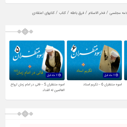
/
/
/
/
امه مجلسی
فخر الاسلام
فرق باطله
کتاب
کتابهای اعتقادی
7 ماه قبل
7 ماه قبل
اسوه منتظران 6 – تکریم استاد
اسوه منتظران 5 – فانی در امام زمان ارواح
العالمين له الفداء