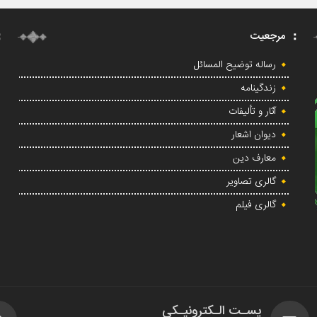
مرجعیت
رساله توضیح المسائل
زندگینامه
آثار و تألیفات
دیوان اشعار
معارف دین
گالری تصاویر
گالری فیلم
پسـت الـکترونیـکی