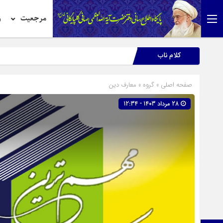
مرجعیت
ر
کلام ناب
صفحه اصلی
» گروه »
معارف دین
28 مرداد 1403 - 12:34