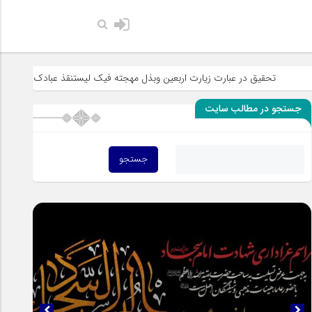
حضرت رسول اکرم صلی ا
در عبارت زیارت اربعین وبذل مهجته فیک لیستنقذ عبادک من الجهاله
خطبه
جستجو در مطالب سایت