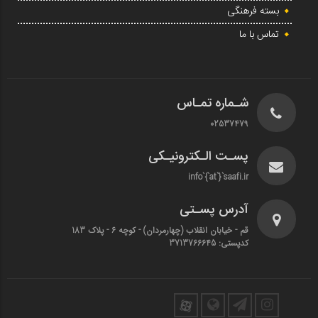
بسته فرهنگی
تماس با ما
شـماره تمـاس
02537479
پسـت الـکترونیـکی
info`{`at`}`saafi.ir
آدرس پسـتی
قم - خیابان انقلاب (چهارمردان)‌ - کوچه 6 - پلاک 183
کدپستی: 3713766645