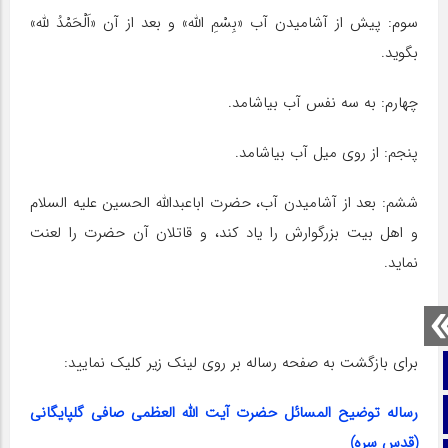
سوم: پیش از آشامیدن آب «بِسْمِ الله» و بعد از آن «اَلْحَمْدُ لله»
بگوید.
چهارم: به سه نفس آب بیاشامد.
پنجم: از روی میل آب بیاشامد.
ششم: بعد از آشامیدن آب، حضرت اباعبدالله الحسین علیه‌ السلام
و اهل بیت بزرگوارش را یاد کند، و قاتلان آن حضرت را لعنت
نماید.
برای بازگشت به صفحه رساله بر روی لینک زیر کلیک نمایید:
صفحه نخست
رساله توضیح المسائل حضرت آیت الله العظمی صافی گلپایگانی
تماس با ما
(قدس سره)