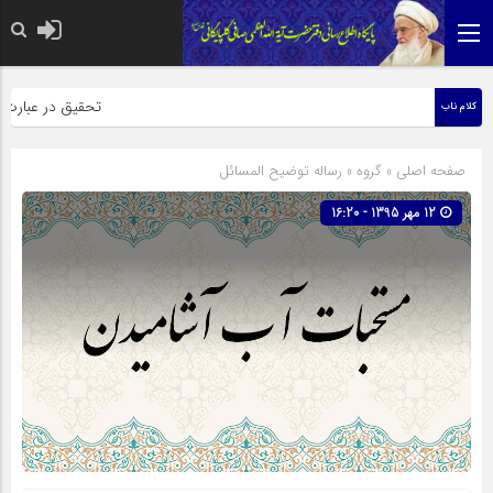
حضرت رسول اکرم صلی الله علی
تحقیق در عبارت زیار
کلام ناب
صفحه اصلی
» گروه »
رساله توضیح المسائل
12 مهر 1395 - 16:20