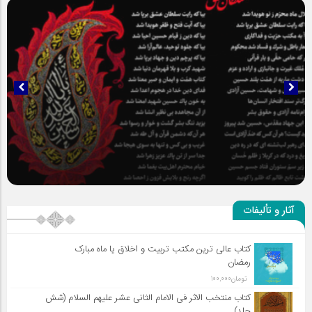
سلطان عشق
آثار و تألیفات
کتاب عالی ترین مکتب تربیت و اخلاق یا ماه مبارک
رمضان
تومان
100,000
کتاب منتخب الاثر فی الامام الثانی عشر علیهم السلام (شش
جلد)