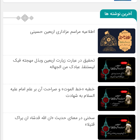
آخرین نوشته ها
اطلاعیه مراسم عزاداری اربعین حسینی
تحقیق در عبارت زیارت اربعین وبذل مهجته فیک
لیستنقذ عبادک من الجهاله
خطبه «خط الموت» و صراحت آن بر علم امام علیه
السلام به شهادت
سخنی در معنای حدیث «ان الله قدشاء ان یراک
قتیلا»