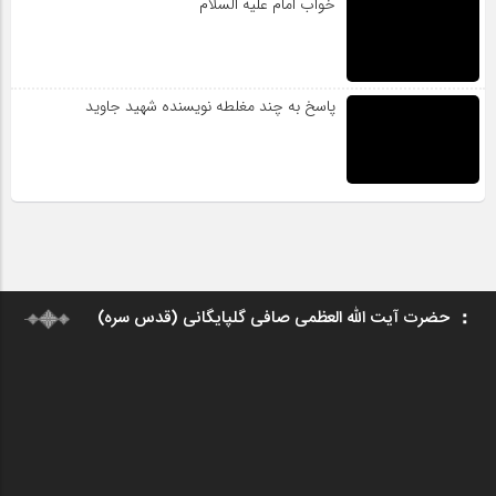
خواب امام علیه السلام
پاسخ به چند مغلطه نویسنده شهید جاوید
حضرت آیت الله العظمی صافی گلپایگانی (قدس سره)