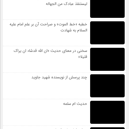
لیستنقذ عبادک من الجهاله
خطبه «خط الموت» و صراحت آن بر علم امام علیه
السلام به شهادت
سخنی در معنای حدیث «ان الله قدشاء ان یراک
قتیلا»
چند پرسش از نویسنده شهید جاوید
حدیث ام سلمه