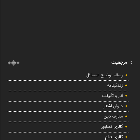
مرجعیت
رساله توضیح المسائل
زندگینامه
آثار و تألیفات
دیوان اشعار
معارف دین
گالری تصاویر
گالری فیلم