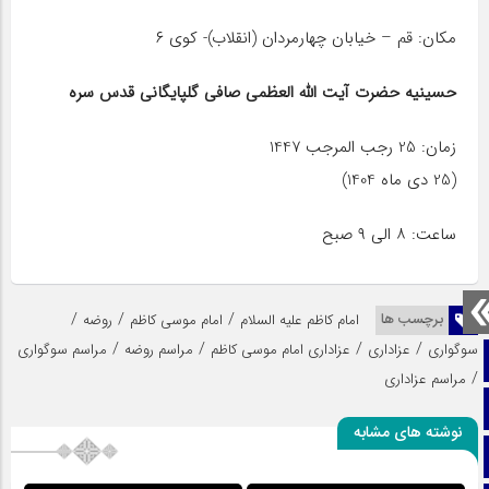
مکان: قم – خیابان چهارمردان (انقلاب)- کوی ۶
حسینیه حضرت آیت الله العظمی صافی گلپایگانی قدس سره
زمان: 25 رجب المرجب 1447
(25 دی ماه 1404)
ساعت: ۸ الی ۹ صبح
/
/
/
برچسب ها
امام کاظم علیه السلام
امام موسی کاظم
روضه
/
/
/
/
سوگواری
عزاداری
عزاداری امام موسی کاظم
مراسم روضه
مراسم سوگواری
صفحه نخست
/
مراسم عزاداری
تماس با ما
نوشته های مشابه
ایتا