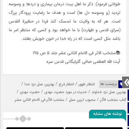
طولانی فرمود): ذکر ما اهل بیت درمان بیماری و دردها و وسوسه
تردید (و وسوسه دل ها) است و هدف ما رضایت پرودگار بزرگ
است. هر که به ولایت ما تمسک کند فردا در حظیرة القدس
(سرای قدس و طهارت) با ما خواهد بود و کسی که منتظر امر ما
باشد مثل کسی است که در راه خدا در خون خویش بغلتد.
📚منتخب الاثر فی الامام‌ الثانی عشر جلد ۵ ص ۱۹۵
آیت الله العظمی صافی گلپایگانی قدس سره
/
/
/
برچسب ها
انتظار ظهور
انتظار فرج
بهترین عمل نزد خدا
/
/
/
بهترین عمل نزد خداوند
حدیث در مورد حضرت مهدی
حضرت مهدی
صفحه نخست
/
/
کتاب منتخب الأثر
محبوب ترین عمل
منتخب الأثر فی الامام الثانی عشر
تماس با ما
نوشته های مشابه
ایتا