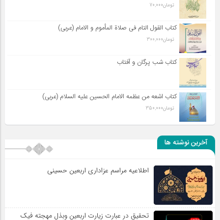
تومان
70,000
کتاب القول التام فی صلاة المأموم و الامام (عربی)
تومان
300,000
کتاب شب پرگان و آفتاب
کتاب اشعه من عظمه الامام الحسین علیه السلام (عربی)
تومان
350,000
آخرین نوشته ها
اطلاعیه مراسم عزاداری اربعین حسینی
تحقیق در عبارت زیارت اربعین وبذل مهجته فیک