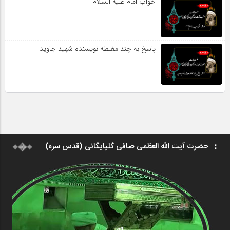
خواب امام علیه السلام
پاسخ به چند مغلطه نویسنده شهید جاوید
حضرت آیت الله العظمی صافی گلپایگانی (قدس سره)