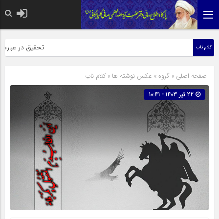
حضرت رسول اکرم صلی الله ع
تحقیق در عبارت زیار
کلام ناب
صفحه اصلی
» گروه »
عکس نوشته ها
»
کلام ناب
22 تیر 1403 - 10:41