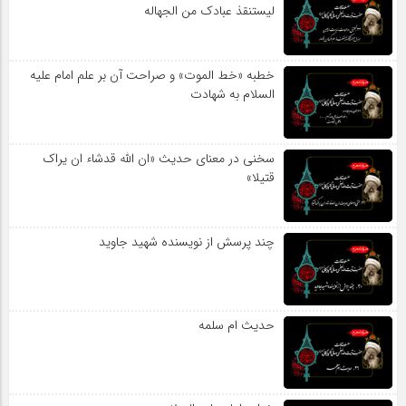
لیستنقذ عبادک من الجهاله
خطبه «خط الموت» و صراحت آن بر علم امام علیه
السلام به شهادت
سخنی در معنای حدیث «ان الله قدشاء ان یراک
قتیلا»
چند پرسش از نویسنده شهید جاوید
حدیث ام سلمه