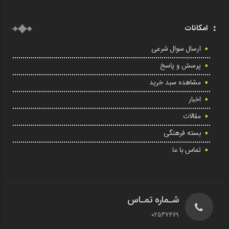
امکانات
ارسال سوال شرعی
پرسش و پاسخ
مشاهده سبد خرید
اخبار
مقالات
بسته فرهنگی
تماس با ما
شـماره تمـاس
02537479