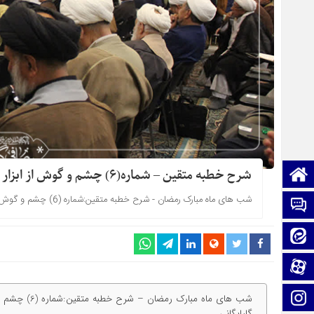
صفحه نخست
شرح خطبه متقین – شماره(6) چشم و گوش از ابزار عبادت
شب های ماه مبارک رمضان - شرح خطبه متقین:شماره (6) چشم و گوش از ابزار عبادت - بیانات استاد معظم حاج شیخ محمد حسن صافی گلپایگانی
تماس با ما
ایتا
آپارات
اینستاگرام
شب های ماه م
گلپایگانی