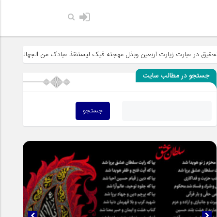
حضرت رسول اکرم صلی الله علیه وآله:
بعین وبذل مهجته فیک لیستنقذ عبادک من الجهاله
خطبه «خط الموت» و صرا
جستجو در مطالب سایت