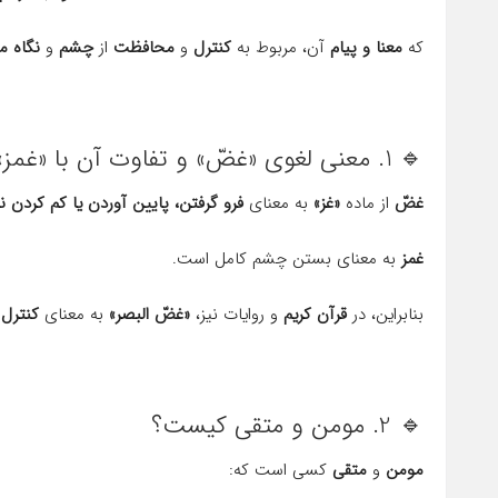
که
معنا و پیام
آن، مربوط به
کنترل
و
محافظت
از
چشم
و
نگاه م
🔹 1. معنی لغوی «غضّ» و تفاوت آن با «غمز»
غضّ
از ماده
«غز»
به معنای
فرو گرفتن، پایین آوردن یا کم کردن ن
غمز
به معنای بستن چشم کامل است.
بنابراین، در
قرآن کریم
و روایات نیز،
«غضّ البصر»
به معنای
کنترل
و
🔹 2. مومن و متقی کیست؟
مومن
و
متقی
کسی است که: