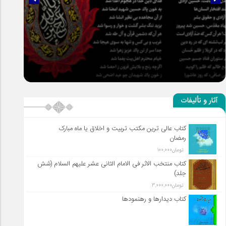
سلطان عشق
آثار و تألیفات
کتاب عالی ترین مکتب تربیت و اخلاق یا ماه مبارک
رمضان
تومان
100,000
کتاب منتخب الاثر فی الامام الثانی عشر علیهم السلام (شش
جلد)
تومان
3,000,000
کتاب دیدارها و رهنمودها