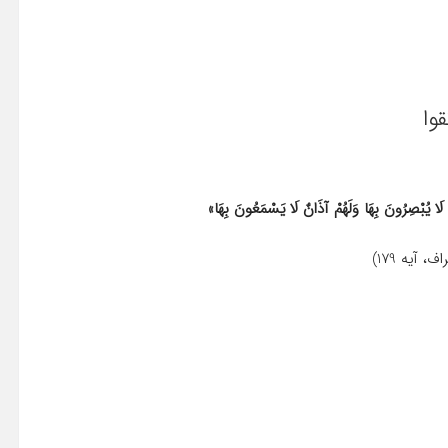
ٌ لَا يُبْصِرُونَ بِهَا وَلَهُمْ آذَانٌ لَا یَسْمَعُونَ بِهَا»
، آیه 179)