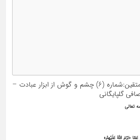
شب های ماه مبارک رمضان – شرح خطبه متقین:شماره (6) چشم و گوش از ابزار عبادت –
فی گلپایگانی
ه تعالی
ا حَرّمَ اللّهُ عَلَیْهِمْ»