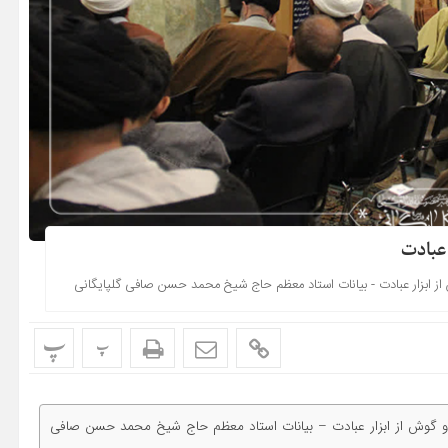
پ
پ
بارک رمضان – شرح خطبه متقین:شماره (6) چشم و گوش از ابزار عبادت – بیانات استاد معظم حاج شیخ محمد حسن صافی