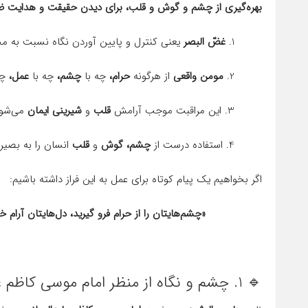
بهره‌گیری از چشم و گوش و قلب، برای دیدن حقیقت و هدایت 
1.
غضّ البصر
یعنی کنترل و پایین آوردن نگاه نسبت به م
2.
مومن واقعی
از هرگونه
حرام،
چه با
چشم،
چه با
عمل،
چش
3. این مراقبت موجب آرامش
قلب
و
شیرینی ایمان
می‌شود
4. استفاده درست از
چشم، گوش
و
قلب
انسان را به بصی
اگر بخواهیم یک پیام کوتاه برای عمل به این فراز داشته باشیم:
«چشم‌هایتان را از حرام فرو گیرید، دل‌هایتان آرام خ
🔹 1. چشم و نگاه از منظر امام موسی کاظم علیه‌السلام