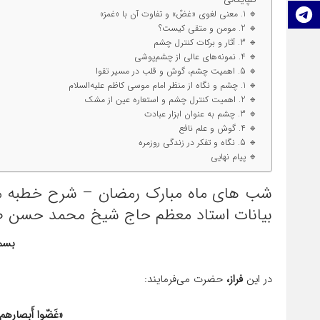
تلگرام
🔹 1. معنی لغوی «غضّ» و تفاوت آن با «غمز»
🔹 2. مومن و متقی کیست؟
🔹 3. آثار و برکات کنترل چشم
🔹 4. نمونه‌های عالی از چشم‌پوشی
🔹 5. اهمیت چشم، گوش و قلب در مسیر تقوا
🔹 1. چشم و نگاه از منظر امام موسی کاظم علیه‌السلام
🔹 2. اهمیت کنترل چشم و استعاره عین از مشک
🔹 3. چشم به عنوان ابزار عبادت
🔹 4. گوش و علم نافع
🔹 5. نگاه و تفکر در زندگی روزمره
🔹 پیام نهایی
بیانات استاد معظم حاج شیخ محمد حسن صا
بسم
در این
فراز،
حضرت می‌فرمایند:
«غَضّوا أَبصارهم عَمّ