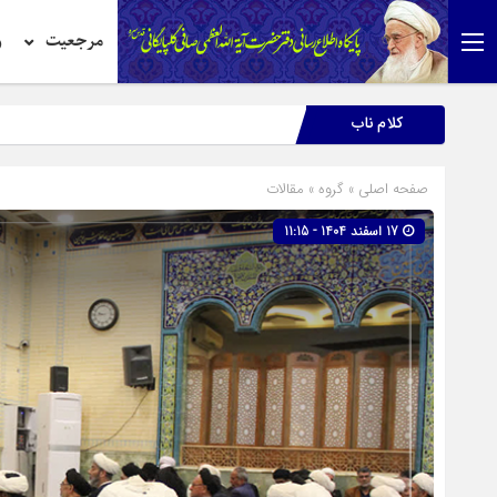
مرجعیت
ر
کلام ناب
صفحه اصلی
» گروه »
مقالات
17 اسفند 1404 - 11:15