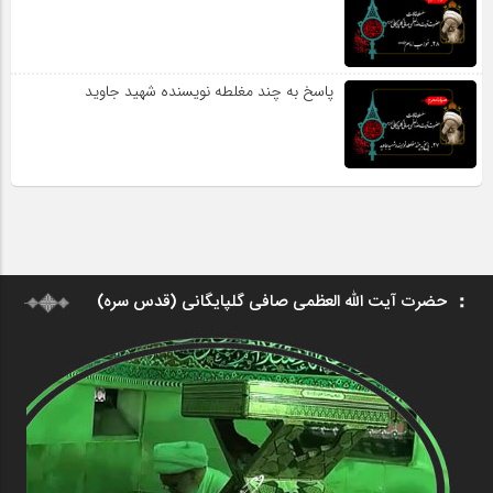
پاسخ به چند مغلطه نویسنده شهید جاوید
حضرت آیت الله العظمی صافی گلپایگانی (قدس سره)