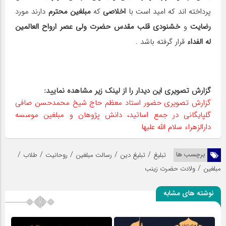
پرداخته اند که امید است با
اخلاصی
که
مبلغین محترم
دارند مورد
رضایت
و
خشنودی قلب
مقدس حضرت ولی عصر ارواح العالمین
له الفداء
قرار گرفته باشد .
گزارش تصویری این دیدار را از لینک زیر مشاهده نمایید:
گزارش تصویری حضور استاد معظم حاج شیخ محمدحسن صافی
گلپایگانی در جمع اساتید، دانش پژوهان و مبلغین موسسه
دارالزهراء سلام الله علیها
/
/
/
/
/
برچسب ها
تبلیغ
تبلیغ دین
رسالت مبلغین
روحانیت
طلاب
/
مبلغین
ولادت حضرت زینب
نوشته های مشابه