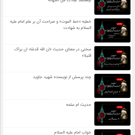
لیستنقذ عبادک من الجهاله
خطبه «خط الموت» و صراحت آن بر علم امام علیه
السلام به شهادت
سخنی در معنای حدیث «ان الله قدشاء ان یراک
قتیلا»
چند پرسش از نویسنده شهید جاوید
حدیث ام سلمه
خواب امام علیه السلام