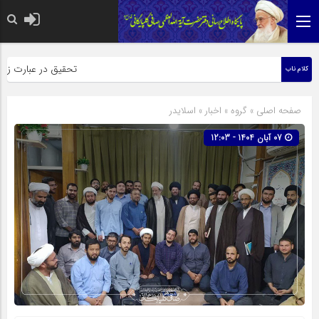
حضرت رسول اکرم صلی الله علیه وآله:
تحقیق در عبارت زیارت ار
کلام ناب
صفحه اصلی
» گروه »
اخبار
»
اسلایدر
07 آبان 1404 - 12:03