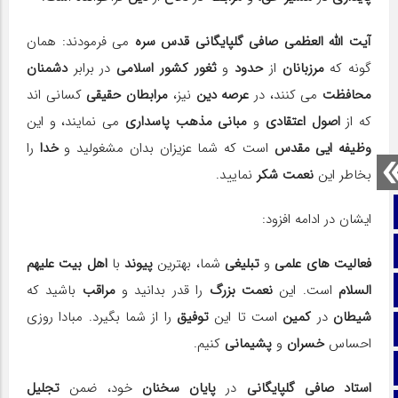
آیت الله العظمی صافی گلپایگانی قدس سره
می فرمودند: همان
گونه که
مرزبانان
از
حدود
و
ثغور کشور اسلامی
در برابر
دشمنان
محافظت
می کنند، در
عرصه دین
نیز،
مرابطان حقیقی
کسانی اند
که از
اصول اعتقادی
و
مبانی مذهب پاسداری
می نمایند، و این
وظیفه ایی مقدس
است که شما عزیزان بدان مشغولید و
خدا
را
بخاطر این
نعمت شکر
نمایید.
صفحه نخست
ایشان در ادامه افزود:
تماس با ما
فعالیت های علمی
و
تبلیغی
شما، بهترین
پیوند
با
اهل بیت علیهم
ایتا
السلام
است. این
نعمت بزرگ
را قدر بدانید و
مراقب
باشید که
شیطان
در
کمین
است تا این
توفیق
را از شما بگیرد. مبادا روزی
آپارات
احساس
خسران
و
پشیمانی
کنیم.
اینستاگرام
استاد صافی گلپایگانی
در
پایان سخنان
خود، ضمن
تجلیل