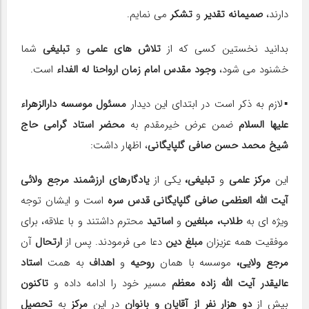
دارند،
صمیمانه
تقدیر
و
تشکر
می نمایم.
بدانید نخستین کسی که از
تلاش های علمی
و
تبلیغی
شما
خشنود می شود،
وجود مقدس امام زمان ارواحنا له الفداء
است.
▪️لازم به ذکر است در ابتدای این دیدار
مسئول موسسه دارالزهراء
علیها السلام
ضمن عرض خیرمقدم به
محضر استاد گرامی حاج
شیخ محمد حسن صافی گلپایگانی
، اظهار داشت:
این
مرکز علمی
و
تبلیغی،
یکی از
یادگارهای ارزشمند
مرجع ولائی
آیت الله العظمی صافی گلپایگانی قدس سره
است و ایشان توجه
ویژه ای به
طلاب، مبلغین
و
اساتید
محترم داشتند و با علاقه، برای
موفقیت همه عزیزان
مبلغ دین
دعا می فرمودند. پس از
ارتحال
آن
مرجع ولایی،
موسسه با همان
روحیه
و
اهداف
به همت
استاد
عالیقدر آیت الله زاده معظم
مسیر خود را ادامه داده و
تاکنون
بیش از
دو هزار نفر از آقایان و بانوان
در این
مرکز
به
تحصیل