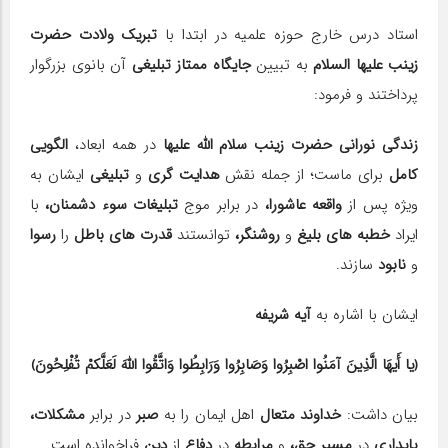
استاد درس خارج حوزه علمیه در ابتدا با
تبریک ولادت حضرت
زینب علیها السلام
به تبیین
جایگاه ممتاز تبلیغی
آن بانوی بزرگوار
پرداختند و فرمود:
زندگی نورانی حضرت زینب سلام الله علیها
در همه ابعاد،
الگویی
کامل
برای ماست؛ از جمله نقش
هدایت گری
و
تبلیغی
ایشان به
ویژه پس از
واقعه عاشورا،
در برابر موج
تبلیغات سوء دشمنان،
با
ایراد
خطبه های بلیغ
و
روشنگر،
توانستند
قدرت های باطل
را
رسوا
و
نابود
سازند.
ایشان با اشاره به
آیه شریفه
﴿یا أَیهَا الَّذِینَ آمَنُوا اصْبِرُوا وَصَابِرُوا وَرَابِطُوا وَاتَّقُوا اللَّهَ لَعَلَّکمْ تُفْلِحُونَ﴾
بیان داشت:
خداوند متعال
اهل ایمان را به
صبر
در برابر
مشکلات،
پایداری
در
مسیر حق،
و
مرابطه
در
دفاع
از
دین
فراخوانده است.