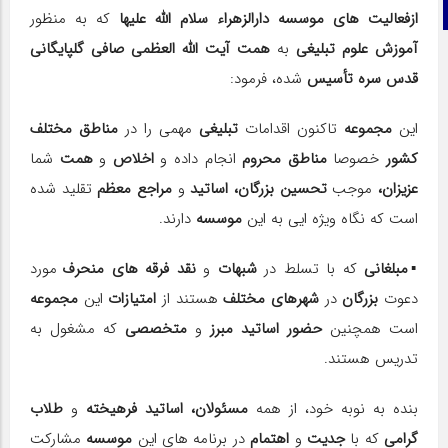
تلگرام
ازفعالیت های موسسه دارالزهراء سلام الله علیها
که به منظور
آموزش علوم تبلیغی
به
همت آیت الله العظمی صافی گلپایگانی
قدس سره تأسیس
شده، فرمود:
این
مجموعه
تاکنون اقدامات
تبلیغی
مهمی را در
مناطق مختلف
کشور
خصوصا
مناطق محروم
انجام داده و
اخلاص
و
همت
شما
عزیزان،
موجب
تحسین بزرگان، اساتید
و
مراجع معظم
تقلید شده
است که نگاه ویژه ایی به این
موسسه
دارند.
▪️مبلغانی
که با تسلط در
شبهات
و
نقد فرقه های منحرف
مورد
دعوت
بزرگان
در
شهرهای مختلف
هستند از
امتیازات
این
مجموعه
است همچنین
حضور اساتید مبرز
و
متخصصی
که مشغول به
تدریس هستند.
بنده به نوبه خود، از همه
مسئولان، اساتید فرهیخته
و
طلاب
گرامی
که با
جدیت
و
اهتمام
در برنامه های این
موسسه
مشارکت