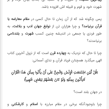
شهرت خود و قوم و قبیله اش افزوده باشد.
پس چگونه شد که از آن زمان تا حال کسی در
مقام معارضه با
قرآن برنیامد؟
و چرا هزاران تن از
نوابغ جهان ادب و بلاغت
، به
طور فردی یا جمعی در اندیشه چنین کسب
شهرت
و
بلندنامی
برنیامدند؟
چرا تا حال که نزدیک به
چهارده
قرن
است که از نزول آخرین کتاب
الهی می‎گذرد همچنان فریاد قرآن و ندای آسمانی:
﴿قُلْ لَّئِنِ اجْتَمَعَتِ الْإِنْسُ وَالْجِنُّ عَلَى أَنْ یأْتُوا بِمِثْلِ هَذَا الْقُرْآنِ
لَایأْتُونَ بِمِثْلِهِ وَلَوْ کانَ بَعْضُهُمْ لِبَعْضٍ ظَهِیراً﴾
در جهان بلند است؟
چرا باوجودآنکه برخی در مقام مبارزه با
اسلام
و
کارشکنی
و