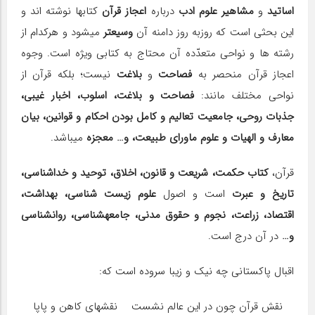
اساتید
و
مشاهیر علوم ادب
درباره
اعجاز قرآن
کتاب‎ها نوشته اند و
این بحثی است که روزبه روز دامنه آن
وسیع‎تر
می‎شود و هرکدام از
رشته ها و نواحی متعدّده آن محتاج به کتابی ویژه است. وجوه
اعجاز قرآن منحصر به
فصاحت
و
بلاغت
نیست؛ بلکه قرآن از
نواحی مختلف مانند:
فصاحت و بلاغت، اسلوب، اخبار غیبی،
جذبات روحی، جامعیت تعالیم و کامل بودن احکام و قوانین، بیان
معارف و الهیات و علوم ماورای طبیعت، و… معجزه
می‎باشد.
قرآن،
کتاب حکمت، شریعت و قانون، اخلاق، توحید و خداشناسی،
تاریخ و عبرت
است و اصول
علوم زیست‎ شناسی، بهداشت،
اقتصاد، زراعت، نجوم و حقوق مدنی، جامعه‎شناسی، روان‎شناسی
و…
در آن درج است.
اقبال پاکستانی چه نیک و زیبا سروده است که:
نقش قرآن چون در این عالم نشست نقش‎های کاهن و پاپا