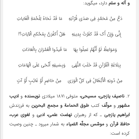
و آله و سلم
دارد، می‎گوید:
دَعْ مِنْ مُحَمَّدٍ فِی صَدَى قُرْآنِهِ مَا قَدْ نَحَاهُ لِلُحْمَةِ الْغَایاتِ
إِنِّی وَإِنْ أَک قَدْ کفَرْتُ بِدِینِهِ هَلْ أَکفُرَنَّ بِمُحْکمِ الْآیاتِ؟!
وَمَوَاعِظُ لَوْ أَنَّهُمْ عَمِلُوا بِهَا مَا قَیدُوا الْعُمْرَانَ بِالْعَادَاتِ
بِبَلَاغَةِ الْقُرْآنِ قَدْ خَلَبَ النُّهَى وَبِسَیفِهِ أَنْحَى عَلَى الْهَامَاتِ
مِنْ دُونِهِ الْأَبْطَالُ فِی کلِّ الْوَرَى مِنْ حَاضِرٍ أَوْ غَائِبٍ أَوْ آتٍ
2.
ناصیف یازجی، مسیحی،
متوفی 1871 میلادی
نویسنده
و
ادیب
مشهور
و
مولّف
کتب
طوق الحمامة و مجمع البحرین
به فرزندش
ابراهیم یازجی
ـ ‎که از رهبران
نهضت علمی، ادبی
و
لغوی عرب،
حافظ قرآن
و
موسّس مجلّه الضیاء
به شمار می‎رود ـ چنین وصیت
کرده است: