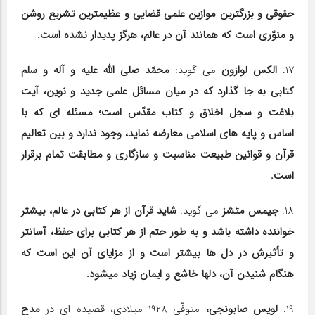
حقوقی و بزرگ‎ترین موازین علمی قضایی و عظیم‎ترین تشریع روشن
و منوّری است که همانند آن در عالم، هرگز پدیدار نشده است.
17.
الکس لوازون
می گوید:
محمّد صلی الله علیه و آله و سلم
کتابی به جا گذارد که در میان مسائل علمی جدید و نوین، آیت
بلاغت و سجل اخلاق و کتاب مقدّس است؛ مسئله ای که با
اساس و پایه های اسلامی معارضه نماید، وجود ندارد و بین تعالیم
قرآن و قوانین طبیعت مناسبت و سازگاری و مطابقت تمام برقرار
است.
18.
جیمس متشز
می گوید:
شاید قرآن از هر کتابی در عالم، بیشتر
خواننده داشته باشد و به طور حتم از هر کتابی برای حفظ، آسان‎تر
و تأثیرش در دل ها بیشتر است و از مزایای آن این است که
هنگام شنیدن آن، دل‎ها خاشع و ایمان زیاد می‎شود.
19.
لویس صابونجی،
متوفّی 1928 میلادی، قصیده ای در
مدح