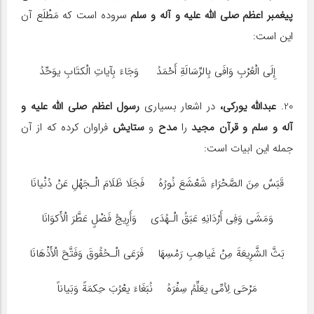
پیغمبر اعظم صلی الله علیه و آله و سلم
سروده است که مَطْلَع آن
این است:
إِلَی الْعُرْبِ وَافَی بِالرِّسَالَةِ أَحْمَدُ وَجَاءَ بِآیاتِ الْکتَابِ یوَحِّدُ
20.
عبدالله یورکی،
در اشعار بسیاری
رسول اعظم صلی الله علیه و
آله و سلم و قرآن مجید
را
مدح
و
ستایش
فراوان کرده که از آن
جمله این ابیات است:
قَبَسٌ مِنَ الصَّحْرَاءِ شَعْشَعَ نُورُهُ فَجَلَا ظَلَامَ الْـجَهْلِ عَنْ دُنْیانَا
وَمَشَی وَفِی أَرْدَانِهِ عَبَقُ الْـهُدَى وَأَرِیجُ فَضْلٍ عَطَّرَ الْأَکوَانَا
بَثَّ الشَّرِیعَةَ مِنْ غَیاهِبِ رَمْسِهَا فَرَعَی الْـحُقُوقَ وَفَتَّحَ الْأَذْهَانَا
مَرْحَی لِاُمِّی یعَلِّمُ سِفْرَهُ نُبَغَاءَ یعْرُبَ حِکمَةً وَبَیاناً