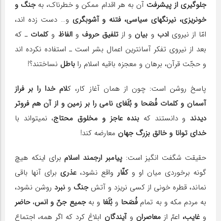
جلوگیری از پیشرفت
آن به هر اقدام ممکن و خطرناک، به
جنگ و
خون‎ریزی، نیرنگ‎های سیاسی، فتنه و آشوب‎گری
و… دست زده اند،
امّا از نیروی
ادب
و
بیان
و از
تلفیق حروف
و
الفاظ
و
کلمات
ـ که
بعد از نیروی تفکر آسان‎ترین اعمال بشر است ـ استفاده نکرده اند
و حجّت قرآن، برهان و معجزه باقیه اسلام را
باطل
نساختند؟!
پاسخ روشن است: چون از همان آغاز کار، ک
لام خدا را بر فراز
آسمان و کلمات فُصَحا و بُلَغای نامی را بر زمین و از آن هم فروتر
دیدند
و دانستند که
بنده عاجز و مخلوق محتاج
، نمی‎تواند با
خدای توانا و خالق بزرگ جهان
معارضه کند!
حقیقت شگفت انگیز است:
پیامبر ارجمند اسلام
برای اینکه هیچ
گونه برخوردی میان او و
کفّار
واقع نشود،
عذری
برای آنها باقی
نماند، قطره خونی از کسی نریزد و آتش
جنگ
و
نبرد
روشن نشود،
به مردم مکه و به تمام
فُصَحا
و
بُلَغا
و به
جمیع جنّ و انس
،
حاضر
و
غایب،
اعمّ از
معاصران
و
آیندگان
ابلاغ کرد که اگر همه، اجتماع