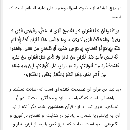
در
نهج البلاغه
از حضرت
امیرالمومنین علی علیه السلام
است که
فرمود:
«وَاعْلَمُوا أَنَّ هَذَا الْقُرْآنَ هُوَ النَّاصِحُ الَّذِی لَا یغُشُّ، وَالْهَادِی الَّذِی لَا
یضِلُّ، وَالْمُحَدِّثُ الَّذِی لَا یکذِبُ، وَمَا جَالَسَ هَذَا الْقُرْآنَ أَحَدٌ إِلَّا قَامَ
عَنْهُ بِزِیادَةٍ أَوْ نُقْصَانٍ، زِیادَةٍ فِی هُدًی، أَوْ نُقْصَانٍ مِنْ عَمًی، وَاعْلَمُوا
أَنَّهُ لَیسَ لِأَحَدٍ بَعْدَ الْقُرْآنِ مِنْ فَاقَةٍ وَلَا لِأَحَدٍ قَبْلَ الْقُرْآنِ مِنْ غِنًی،
فَاسْتَشْفُوهُ مِنْ أَدْوَائِکمْ، وَاسْتَعِینُوا بِهِ عَلَی لَأْوَائِکمْ، فَإِنَّ فِیهِ شِفَاءً
مِنْ أَکبَرِ الدَّاءِ، وَهُوَ الْکفْرُ وَالنِّفَاقُ وَالْغَی وَالضَّلَالُ»؛
«بدانید این قرآن آن
نصیحت کننده ای
است که
خیانت
نمی‎کند و
راهنمایی
است که
گمراه
نمی‎سازد و
محدّثی
است که
دروغ
نمی‎گوید. هیچ کس با این قرآن
همنشین
نشد، مگر آنکه از نزد
آن، به زیادتی یا نقصان ـ زیادتی در
هدایت،
و نقصان در
کوری
و
گمراهی
ـ برخاست. بدانید که هیچ کس را بعد از قرآن،
نیاز و