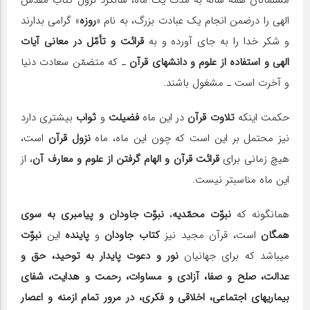
مسلمانان همه ساله به مدّت یک ماه، سالگرد نزول کتاب مقدّس
الهی را درضمن انجام یک عبادت بزرگ، به نام «
روزه
» گرامی بدارند
و شکر خدا را به جای آورده و به
قرائت و تأمّل در معانی آیات
الهی و استفاده از علوم و دانش‎های قرآن
ـ ‎که متضمّن سعادت دنیا
و آخرت است‎ ـ مشغول باشند.
حکمت اینکه
تلاوت قرآن
در این ماه
فضیلت
و
ثواب
بیشتری دارد
نیز محتمل بر این است که چون این ماه، ماه
نزول قرآن
است،
هیچ زمانی برای
قرائت قرآن و الهام گرفتن از علوم و معارف آن
، از
این ماه مناسب‎تر نیست.
همان‎گونه که
نبوّت محمّدیه
،
نبوّت جاودان و پیامبری به سوی
همگان
است، قرآن مجید نیز
کتاب جاودان
و
پاینده
این
نبوّت
می‎باشد که برای جهانیان
نور و دعوت پایدار به توحید، حق و
عدالت، صلح و صفا، آزادی و مساوات، رحمت و هدایت، شفای
بیماری‎های اجتماعی، اخلاقی و فکری، در مرور تمام ازمنه و اعصار