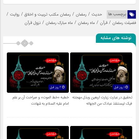
/
/
/
/
برچسب ها
حدیث
رمضان
رمضان مکتب تربیت و اخلاق
روایت
/
/
/
/
فضیلت رمضان
قرآن
ماه رمضان
ماه مبارک رمضان
نزول قرآن
نوشته های مشابه
1 روز قبل
2 روز قبل
تحقیق در عبارت زیارت اربعین وبذل مهجته
خطبه «خط الموت» و صراحت آن بر علم
فیک لیستنقذ عبادک من الجهاله
امام علیه السلام به شهادت