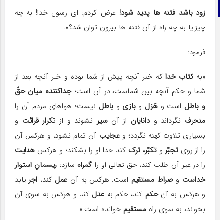
تلگرام
زود باشد فتنه ها پدید شود!
عرض کردم: ای رسول خدا! به چه
چیز یا به چه راه از آن فتنه ها بیرون توان شد؟».
فرمود:
«به
کتاب خدا
که خبر آنچه پیش از شما بوده و خبر آنچه بعد از
شما و حکم آنچه بین شماست، در آن است؛
جداکننده میان حقّ
و باطل
است و
هَزل
و
بازی
و
باطل
نیست؛ هواهای مردم آن را
منحرف
نگرداند و
دانایان
از آن
سیر
نشوند و از
تکرار قرائت
و
بسیاری تلاوت کهنه نگردد؛ و
عجایب
آن تمام نشود، و هرکس آن
را از روی
تجبّر
و
تکبّر، ترک
کند خدا او را بشکند؛ و هرکس
هدایت
را در غیر آن طلب کند، حق تعالی او را
گمراه
سازد؛
ریسمانِ استوار
خداست
و
صراط مستقیم
است. هرکس به آن
عمل
کند،
اجر
یابد
و هرکس به آن
حکم
کند، حکم به
عدل
کند و هرکس به سوی آن
بخواند، به سوی راه
مستقیم
خوانده است.»