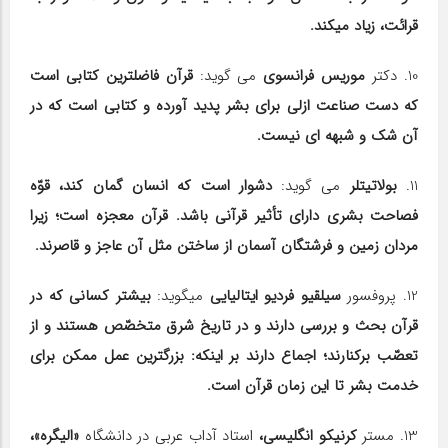
قرائت، زیاد می‎کند.
10. دکتر
موریس فرانسوی
می گوید:
قرآن فاضل‎ترین کتابی است
که دست صناعت ازلی برای بشر پدید آورده و کتابی است که در
آن شک و شبهه ای نیست.
11.
بولاتیتلر
می گوید:
دشوار است که انسان گمان کند، قوّه
فصاحت بشری دارای تأثیر قرآنی باشد. قرآن معجزه است؛ زیرا
مردان زمین و فرشتگان آسمان از ساختن مثل آن عاجز و قاصرند.
12. پروفسور
سیلقیو فردیو ایتالیایی
می‎گوید:
بیشتر کسانی که در
قرآن بحث و بررسی دارند و در تاریخ شرق متخصّص هستند و از
تعصّب برکنارند؛ اجماع دارند بر اینکه: بزرگ‎ترین عمل ممکن برای
خدمت بشر تا این زمان قرآن است.
13. مستر
کرنیکو انگلیسی،
استاد آداب عربی در دانشگاه
«الیگره»،