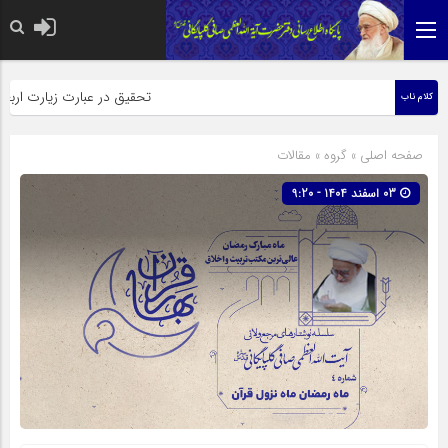
حضرت رسول اکرم صلی الله علیه وآله: کسی‌که قائم از فرزندا
تحقیق در عبارت زیارت اربعین وبذل 
کلام ناب
صفحه اصلی
» گروه »
مقالات
03 اسفند 1404 - 9:20