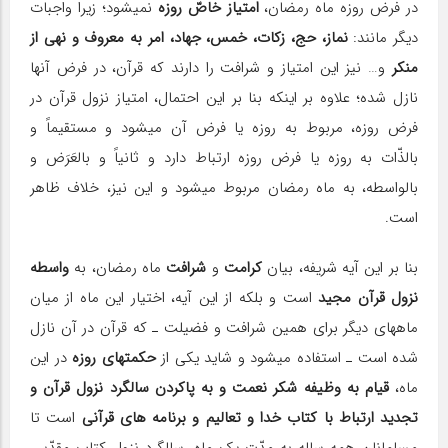
در فرض روزه ماه رمضان،
امتیاز خاصّ روزه
نمی‎شود؛ زیرا واجبات
دیگر مانند:
نماز، حج، زکات، خمس، جهاد، امر به معروف و نهی از
منکر
و… نیز این امتیاز و شرافت را دارند که قرآن، در فرض آنها
نازل شده؛ علاوه بر اینکه بنا بر این احتمال، امتیاز نزول قرآن در
فرض روزه، مربوط به روزه یا فرض آن می‎شود و مستقیماً و
بالذّات به روزه یا فرض روزه ارتباط دارد و ثانیاً و بالعَرَض و
بالواسطه، به ماه رمضان مربوط می‎شود و این نیز، خلاف ظاهر
است.
بنا بر این آیه شریفه، بیان
کرامت
و
شرافت
ماه رمضان، به
واسطه
نزول قرآن مجید
است و بلکه از این آیه، اختیار این ماه از میان
ماه‎های دیگر برای همین شرافت و فضیلت ـ ‎که قرآن در آن نازل
شده است‎ ـ استفاده می‎شود و شاید یکی از
حکمت‎های روزه
در این
ماه،
قیام به وظیفه شکر نعمت و به پاکردن سالگرد نزول قرآن و
تجدید ارتباط با کتاب خدا و تعالیم و برنامه های قرآنی
است تا