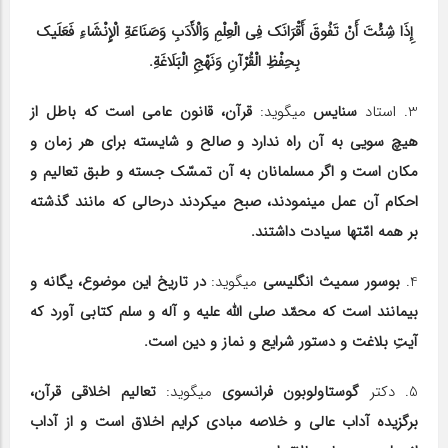
إِذَا شِئْتَ أَنْ تَفُوقَ أَقْرَانَک فِی الْعِلْمِ وَالْأَدَبِ وَصَنَاعَةِ الْإِنْشَاءِ فَعَلَیک
بِحِفْظِ الْقُرْآنِ وَنَهْجِ الْبَلَاغَةِ.
3. استاد
سنایس
می‎گوید:
قرآن، قانون عامی است که باطل از
هیچ سویی به آن راه ندارد و صالح و شایسته برای هر زمان و
مکان است و اگر مسلمانان به آن تمسّک جسته و طبق تعالیم و
احکام آن عمل می‎نمودند، صبح می‎کردند درحالی که مانند گذشته
بر همه امّت‎ها سیادت داشتند.
4.
بوسور سمیث انگلیسی
می‎گوید:
در تاریخ این موضوع، یگانه و
بی‎مانند است که محمّد صلی الله علیه و آله و سلم ‎کتابی آورد که
آیتِ بلاغت و دستور شرایع و نماز و دین است.
5. دکتر
گوستاولوبون فرانسوی
می‎گوید:
تعالیم اخلاقی قرآن،
برگزیده آداب عالی و خلاصه مبادی کرایم اخلاق است و از آداب