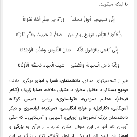
تا اینکه می‎گوید:
إِنِّی مَسِیحِی اُجِلُّ مُحَمَّداً وَرَآهُ فِی سِفْرِ الْعُلَا عُنْوَاناً
وَأُطَأْطِئُ الرَّأْسَ الرَّفِیعَ لِذِکرِ مَنْ صَاغَ الْـحَدِیثَ وَعَلَّمَ الْقُرْآنا
إِنِّی اُبَاهِی بِالرَّسُولِ لِأَنَّهُ صَقَلَ النُّفُوسَ وَهَذَّبَ الْوُجْدَانَا
وَلِأَنَّهُ دَاسَ الْـجَهَالَةَ وَانْتَضَی سَیفَ الْجِهَادِ فَحَطَّمَ الْأَوْثَانَا
غیر از شخصیت‎های مذکور،
دانشمندان،
شعرا
و
ادبای
دیگری مانند:
«ودیع بستانی»، «خلیل مطران»، «شبلی ملاط»، «سابا زاریق» (شاعر
فیحاء)، «حلیم دموس»، «تولستوی»
روسی،
«میس کوک»
آمریکایی، «کارلایل»
و
«ولز» انگلیسی، «مونتیه» فرانسوی
و دیگر
دانشمندان بزرگ کشورهای اروپایی، آسیایی و آمریکایی ـ که حتّی
آوردن نام آنها در این مجال امکان ندارد ـ از قرآن به
بزرگی
و
اعجاز
یاد کرده اند که یکی از اهل اطّلاع، کتابی بزرگ در این