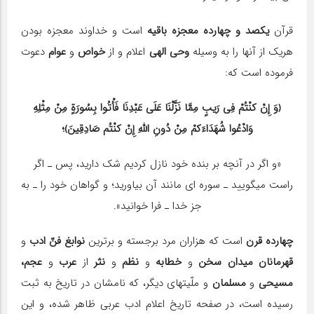
قرآن
یکصد و چهارده معجزه باقیه
است و خداوند معجزه بودن
هریک از آنها را به وسیله
وحی الهی
اعلام و از
خواص
و
عوام
دعوت
فرموده است که:
﴿وَ إِنْ کنْتُمْ فِی رَیبٍ مِمَّا نَزَّلْنَا عَلَى عَبْدِنَا فَأْتُوا بِسُورَةٍ مِنْ مِثْلِهِ
وَادْعُوا شُهَدَاءَکمْ مِنْ دُونِ اللّٰهِ إِنْ کنْتُم صَادِقِینَ﴾؛
«و اگر در آنچه بر بنده خود نازل کردیم شک دارید، پس ـ اگر
راست می‎گویید ـ سوره ای مانند آن بیاورید؛ و گواهان خود را ـ به
جز خدا‎ ـ فرا خوانید».
چهارده قرن
است که هزاران مرد برجسته و برترین
نوابغ فنّ ادب
و
قهرمانان میدان سخن
و
خطابه
و
نظم
و
نثر
از
عرب
و
عجم،
مسیحی
و
مسلمان
و ملّیت‎های دیگر، که نامشان در تاریخ به ثبت
رسیده است، در صفحه تاریخ اعلام ادب عربی ظاهر شده، و این