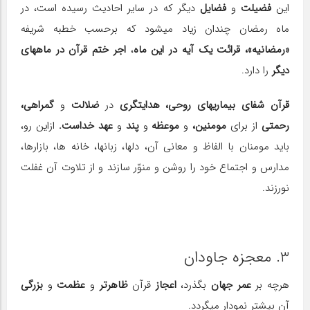
این
فضیلت
و
فضایل
دیگر که در سایر احادیث رسیده است، در
ماه رمضان چندان زیاد می‎شود که برحسب خطبه شریفه
«رمضانیه»،
قرائت یک آیه در این ماه
،
اجر ختم قرآن در ماه‎های
دیگر
را دارد.
قرآن شفای بیماری‎های روحی، هدایتگری
در
ضلالت
و
گمراهی،
رحمتی
از برای
مومنین،
و
موعظه
و
پند
و
عهد خداست.
ازاین رو،
باید مومنان با الفاظ و معانی آن، دل‎ها، زبان‎ها، خانه ها، بازارها،
مدارس و اجتماع خود را روشن و منوّر سازند و از تلاوت آن غفلت
نورزند.
3. معجزه جاودان
هرچه بر
عمر جهان
بگذرد،
اعجاز
قرآن
ظاهرتر
و
عظمت
و
بزرگی
آن بیشتر نمودار می‎گردد.