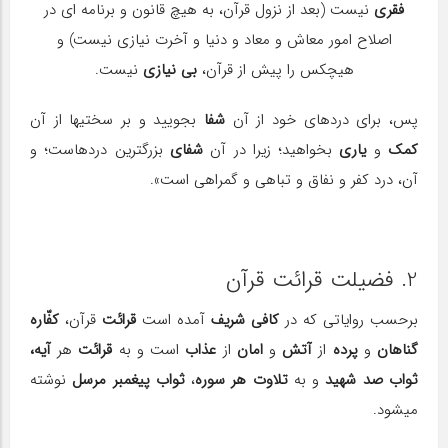
فقری
نیست (بعد از نزول قرآن، به هیچ قانون و برنامه ای در
اصلاح امور معاش و معاد و دنیا و آخرت نیازی نیست) و
هیچ‎کس را پیش از قرآن،
بی نیازی
نیست.
پس، برای دردهای خود از آن
شفا
بجویید و بر سختی‎ها از آن
کمک
و
یاری
بخواهید؛ زیرا در آن
شفای
بزرگ‎ترین دردهاست؛ و
آن، درد کفر و نفاق و تباهی و گمراهی است».
2. فضیلت قرائت قرآن
برحسب روایاتی که در
کافی شریف
آمده است
قرائت
قرآن،
کفّاره
گناهان
و
پرده
از
آتش
و
امان
از
عذاب
است و به
قرائت
هر
آیه،
ثواب صد شهید
و به
تلاوت هر سوره
،
ثواب پیغمبر مرسل
نوشته
می‎شود.