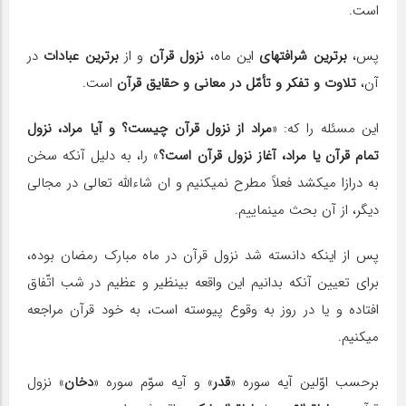
است.
پس،
برترین شرافت‎های
این ماه،
نزول قرآن
و از
برترین عبادات
در
آن،
تلاوت و تفکر و تأمّل در معانی و حقایق قرآن
است.
این مسئله را که: «
مراد از نزول قرآن چیست؟ و آیا مراد، نزول
تمام قرآن یا مراد، آغاز نزول قرآن است؟
» را، به دلیل آنکه سخن
به درازا می‎کشد فعلاً مطرح نمی‎کنیم و ان شاءالله تعالی در مجالی
دیگر، از آن بحث می‎نماییم.
پس از اینکه دانسته شد نزول قرآن در ماه مبارک رمضان بوده،
برای تعیین آنکه بدانیم این واقعه بی‎نظیر و عظیم در شب اتّفاق
افتاده و یا در روز به وقوع پیوسته است، به خود قرآن مراجعه
می‎کنیم.
برحسب اوّلین آیه سوره «
قدر
» و آیه سوّم سوره «
دخان
» نزول