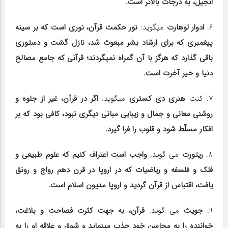
انجیل، به درجات بالاتر است.
6.
ادوار لوهارت
می‎گوید:
نور حکمت قرآن، نوری است که بر سینه
پیغمبری که برای ارشاد بشر مبعوث شد، نازل گشت و دستوری
باقی گذارد که هرگز با آن گمراه نمی‎گردند؛ قرآنی که جامع مصالح
دنیا و خیر آخرت است.
7. کنت
هنری دی کستری
می‎گوید:
اگر در قرآن، غیر از جلوه و
روشنی معانی و جمال و زیبایی مبانی دیگری نبود، کافی بود که بر
افکار مسلّط شود و قلوب را فرا گیرد.
8.
ریتورت
می گوید:
واجب است اعتراف کنیم که علوم طبیعی و
فلک و فلسفه و ریاضیات که در اروپا در قرن دهم رواج و رونق
یافت، اقتباس از قرآن گردید و اروپا مدیون اسلام است.
9.
جویث
می گوید:
قرآن، به جهت کثرت فصاحت و بلاغت،
خواننده را به محاسن خود جذب می‎نماید و شوق و علاقه او را به