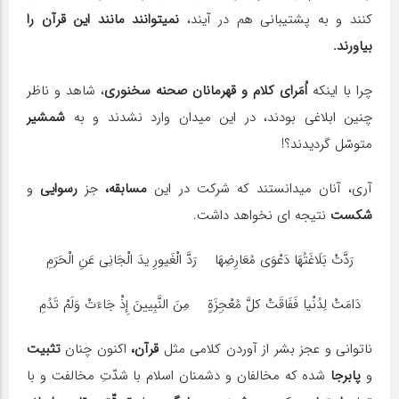
کنند و به پشتیبانی هم در آیند،
نمی‎توانند مانند این قرآن را
بیاورند.
چرا با اینکه
اُمَرای کلام و قهرمانان صحنه سخنوری
، شاهد و ناظر
چنین ابلاغی بودند، در این میدان وارد نشدند و به
شمشیر
متوسّل گردیدند؟!
آری، آنان می‎دانستند که شرکت در این
مسابقه،
جز
رسوایی
و
شکست
نتیجه ای نخواهد داشت.
رَدَّتْ بَلَاغَتُهَا دَعْوَى مُعَارِضِهَا رَدَّ الْغَیورِ یدَ الْجَانِی عَنِ الْحَرَمِ
دَامَتْ لِدُنْیا فَفَاقَتْ کلَّ مُعْجِزَةٍ مِنَ النَّبِیینَ إِذْ جَاءَتْ وَلَمْ تَدُمِ
ناتوانی و عجز بشر از آوردن کلامی مثل
قرآن،
اکنون چنان
تثبیت
و
پابرجا
شده که مخالفان و دشمنان اسلام با شدّتِ مخالفت و با