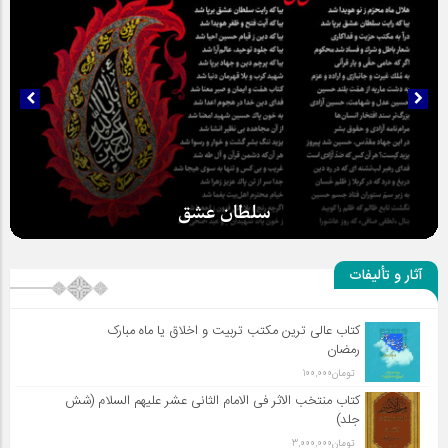
سلطان عشق
آثار و تألیفات
کتاب عالی ترین مکتب تربیت و اخلاق یا ماه مبارک
رمضان
تومان
100,000
کتاب منتخب الاثر فی الامام الثانی عشر علیهم السلام (شش
جلد)
تومان
3,000,000