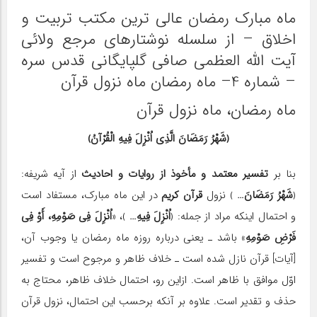
ماه مبارک رمضان عالی ترین مکتب تربیت و
اخلاق – از سلسله نوشتارهای مرجع ولائی
آیت الله العظمی صافی گلپایگانی قدس سره
– شماره 4– ماه رمضان ماه نزول قرآن
ماه رمضان، ماه نزول قرآن
﴿شَهْرُ رَمَضَانَ الَّذِی اُنْزِلَ فِیهِ الْقُرْآنُ﴾
بنا بر
تفسیر معتمد و مأخوذ از روایات و احادیث
از آیه شریفه:
﴿
شَهْرُ رَمَضَانَ…
﴾ نزول
قرآن کریم
در این ماه مبارک، مستفاد است
و احتمال اینکه مراد از جمله: ﴿
اُنْزِلَ فِیهِ…
﴾، «
اُنْزِلَ فِی صَوْمِهِ، أَوْ فِی
فَرْضِ صَوْمِهِ
» باشد ـ یعنی درباره روزه ماه رمضان یا وجوب آن،
[آیات] قرآن نازل شده است ـ خلاف ظاهر و مرجوح است و تفسیر
اوّل موافق با ظاهر است. ازاین رو، احتمال خلاف ظاهر، محتاج به
حذف و تقدیر است. علاوه بر آنکه برحسب این احتمال، نزول قرآن