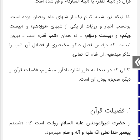
قرآن در «
لیلة القدر
» یا «
لیلة المبارکه
» واقع شده است.
امّا اینکه این شب، کدام یک از شب‎های ماه رمضان بوده است،
برحسب اخبار و روایات از یکی از شب‎های «
نوزدهم
» و «
بیست
ویکم
» و «
بیست وسوّم
» ـ که همان «
شب قدر
» است ـ بیرون
نیست. که درضمن فصل دیگر، مختصری از فضایل آن شب را
تذکر می‎دهیم. ان شاء الله تعالی.
نکاتی که در اینجا به طور اشاره یادآور می‎شویم، فضیلت قرآن و
صفحه نخست
دیگر، معجزه بودن آن است:
تماس با ما
ایتا
1. فضیلت قرآن
آپارات
از
حضرت امیرالمومنین علیه السلام
روایت است که: «شنیدم
اینستاگرام
پیغمبر خدا صلی الله علیه و آله و سلم
می‎فرمود: