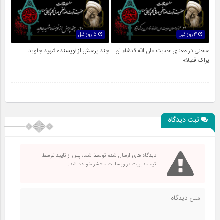
3 روز قبل
5 روز قبل
سخنی در معنای حدیث «ان الله قدشاء ان
چند پرسش از نویسنده شهید جاوید
یراک قتیلا»
ثبت دیدگاه
دیدگاه های ارسال شده توسط شما، پس از تایید توسط
تیم مدیریت در وبسایت منتشر خواهد شد.