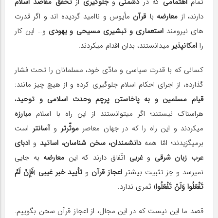
تمام
اهتمامی
که در
دشمنی
و
جلوگیری
از
تحقّق مقاصد اسلام
دارند، از
معارضه
با
قرآن
مأیوس و ناامید گردیده اند و اگر قدرت
های نیرومند
استعماری و تبشیری مسیحی و یهودی
و… این کار
را
امکان‎پذیر
می‎دانستند، بدان اقدام می‎کردند.
کسانی که با قدرت سیاسی و مادّی خود، مسلمانان را تحت فشار
گذارده، از اجرای احکام اسلام جلوگیری کرده و از هیچ چیز مانند:
قیام مسلمین و به پاخاستن پرچم وحدت اسلامی و توحید
،
هراسناک نیستند؛ اگر می‎توانستند از این راه با اسلام
مبارزه
می‎کردند و این راه را که در جهان معاصر
موثّرتر
و
آسان‎تر
است
برمی‎گزیدند؛ امّا همه
دانشمندان، سخن شناسان، اساتید
و
ادبای
عرب زبان شرقی
و
غربی
اتّفاق دارند که این
معارضه
به جایی
نمی‎رسد و جز تثبیت بیشتر
اعجاز قرآن
و
تأیید خبر غیبی
﴿
فَإِنْ لَمْ
تَفْعَلُوا وَلَنْ تَفْعَلُوا
﴾ ثمری ندارد.
قصد ما این نیست که در این مجال، از اعجاز قرآن سخن بگوییم.