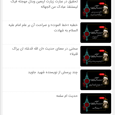
تحقیق در عبارت زیارت اربعین وبذل مهجته فیک
لیستنقذ عبادک من الجهاله
خطبه «خط الموت» و صراحت آن بر علم امام علیه
السلام به شهادت
سخنی در معنای حدیث «ان الله قدشاء ان یراک
قتیلا»
چند پرسش از نویسنده شهید جاوید
حدیث ام سلمه