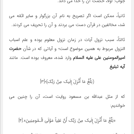
جواب: اولاً، حکمت آن را خدا مى داند.
ثانیاً، ممکن است اگر تصریح به نام آن بزرگوار و سایر ائمّه مى
شد، مخالفین در قرآن دست مى بردند و آن را تحریف مى کردند.
ثالثاً، سبب نزول آیات در زمان نزول معلوم بوده و علم اسباب
النزول مربوط به همین موضوع است؛ و آیاتى که در شأن
حضرت
امیرالمومنین على علیه السلام
وارد شده، معروف بوده است. مانند
آیه تبلیغ
(بَلِّغْ مَا أُنْزِلَ إِلَیک مِنْ رَبِّک)؛[3]
که از مثل عبدالله بن مسعود روایت است، آن را چنین مى
خواندیم:
«بَلِّغْ مَا أُنْزِلَ إِلَیک مِنْ رَبِّک أَنَّ عَلِیاً مَوْلَى الْـمُومِنِینَ».[4]