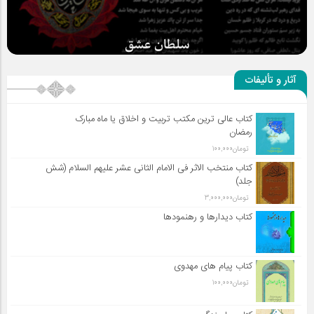
سلطان عشق
آثار و تألیفات
کتاب عالی ترین مکتب تربیت و اخلاق یا ماه مبارک
رمضان
تومان
100,000
کتاب منتخب الاثر فی الامام الثانی عشر علیهم السلام (شش
جلد)
تومان
3,000,000
کتاب دیدارها و رهنمودها
کتاب پیام های مهدوی
تومان
100,000