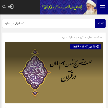
حضرت رسول اکرم صلی الله علیه و
تحقیق در عبارت زیارت 
کلام ناب
صفحه اصلی
» گروه »
معارف دین
16 مهر 1403 - 17:46