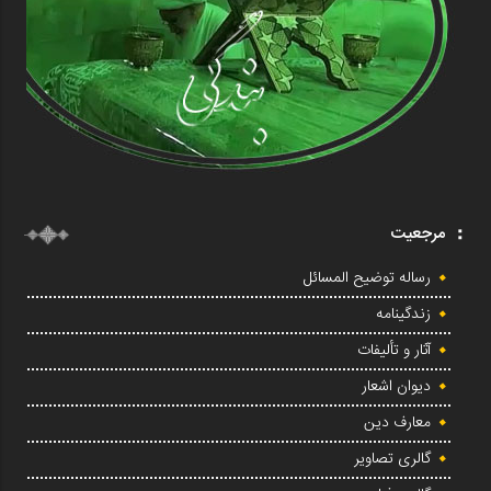
مرجعیت
رساله توضیح المسائل
زندگینامه
آثار و تألیفات
دیوان اشعار
معارف دین
گالری تصاویر