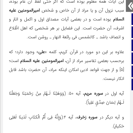
این آیات همه معلوم بوده است که اگر حتى لفظ آن عام بوده،
سبب نزول آن و یا مراد از آن خاص و شخص
امیرالمومنین علیه
صفحه نخست
السلام
بوده است و در بعضى آیات مصداق اول و اکمل و اتمّ و
اشرف، آن حضرت است. این فضایل بر هر شخصى که اهل اطّلاع
تماس با ما
و انصاف باشد ـ کالشمس فى رائعة النهار ـ روشن است.
ایتا
علاوه بر این دو مورد در قرآن کریم، کلمه «
علی
» وجود دارد؛ که
آپارات
برحسب بعضى تفاسیر مراد از آن،
امیرالمومنین علیه السلام
است؛
[5] و از جهت قواعد ادبى امکان اینکه مراد، آن حضرت باشد قابل
اینستاگرام
انکار نیست.
تلگرام
آیه اول در
سوره مریم
، آیه 50: (وَوَهَبْنَا لَـهُمْ مِنْ رَحْمَتِنَا وَجَعَلْنَا
لَـهُمْ لِسَانَ صِدْقٍ عَلِیاً).
و آیه دیگر در
سوره زخرف
، آیه 4:(وَإِنَّهُ فِی‏ أُمِّ الْکتَابِ لَدَینَا لَعَلِی
حَکیمٌ).