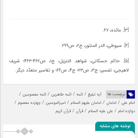
[3]. مائده، ۶۷.
[4]. سیوطى، الدر المنثور، ج۲، ص۲۹۹.
[5]. حاکم حسکانی، شواهد التنزیل، ج۱، ص۴۶۲-۴۶۳؛ شریف
لاهیجی، تفسیر، ج۳، ص۲۳؛ ج۴، ص۶۶؛ و تفاسیر متعدّد دیگر.
/
/
/
/
برچسب ها
آیه تبلیغ
ائمه
ائمه طاهرین
ائمه معصومین
/
/
/
/
/
امام علی
امامان
امامان علیهم السلام
امیرالمومنین
چهارده معصوم
/
/
/
دوازده امام
علی علیه السلام
قرآن
قرآن کریم
نوشته های مشابه