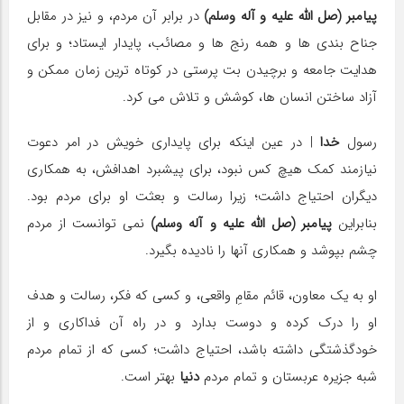
پیامبر (صل الله علیه و آله وسلم)
در برابر آن مردم، و نیز در مقابل
جناح بندی ها و همه رنج ها و مصائب، پایدار ایستاد؛ و برای
هدایت جامعه و برچیدن بت پرستی در كوتاه ترین زمان ممكن و
آزاد ساختن انسان ها، كوشش و تلاش می كرد.
رسول
خدا
| در عین اینكه برای پایداری خویش در امر دعوت
نیازمند كمك هیچ كس نبود، برای پیشبرد اهدافش، به همكاری
دیگران احتیاج داشت؛ زیرا رسالت و بعثت او برای مردم بود.
بنابراین
پیامبر (صل الله علیه و آله وسلم)
نمی توانست از مردم
چشم بپوشد و همكاری آنها را نادیده بگیرد.
او به یك معاون، قائم مقامِ واقعی، و كسی كه فكر، رسالت و هدف
او را درك كرده و دوست بدارد و در راه آن فداكاری و از
خودگذشتگی داشته باشد، احتیاج داشت؛ كسی كه از تمام مردم
شبه جزیره عربستان و تمام مردم
دنیا
بهتر است.