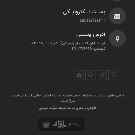
پسـت الـکترونیـکی
info`{`at`}`saafi.ir
آدرس پسـتی
قم - خیابان انقلاب (چهارمردان)‌ - کوچه 6 - پلاک 183
کدپستی: 3713766645
تمامی حقوق این سایت محفوظ به دفتر حضرت آیت الله العظمی صافی گلپایگانی (قدس
سره) است.
طراحی و سئوی سایت توسط شرکت ابرسرور