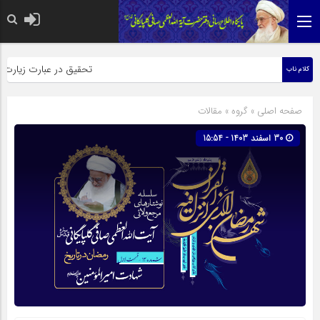
حضرت رسول اکرم صلی الله علیه وآله: کسی‌که ق
تحقیق در عبارت زیارت اربعین
کلام ناب
صفحه اصلی
» گروه »
مقالات
30 اسفند 1403 - 15:54