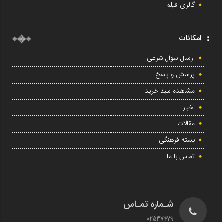
گالری فیلم
امکانات
ارسال سوال شرعی
پرسش و پاسخ
مشاهده سبد خرید
اخبار
مقالات
بسته فرهنگی
تماس با ما
شـماره تمـاس
02537479