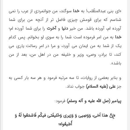
«ای بنی عبدالمطّلب! به
خدا
سوگند، من جوانمردی از عرب را نمی
شناسم كه برای قومش چیزی فاضل تر از آنچه من برای شما
آورده ام، آورده باشد. من خیر
دنیا
و
آخرت
را برای شما آورده ام؛
خدا
به من امر فرموده است شما را به سوی او بخوانم. پس كدام
یك از شما به من ایمان می آورد، و مرا در امرِ رسالت یاری می
كند، تا برادر، وصی، وزیر و خلیفه من در اهل من، بعد از من
باشد».
و بنابر بعضی از روایات، تا سه مرتبه فرمود و هر سه بار كسی به
جز
علی (علیه السلام)
جواب نداد.
پیامبر (صل الله علیه و آله وسلم)
فرمود:
«إِنَّ هذا اَخی، وَوَصِیی وَ وَزیری وَخَلیفَتی فیكُم فَاسْمَعُوا لَهُ وَ
أَطیعُوا»؛