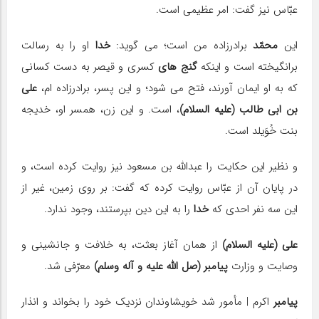
عبّاس نیز گفت: امر عظیمی است.
این
محمّد
برادرزاده من است؛ می گوید:
خدا
او را به رسالت
برانگیخته است و اینكه
گنج های
كسری و قیصر به دست كسانی
كه به او ایمان آورند، فتح می شود؛ و این پسر، برادرزاده ام،
علی
بن ابی طالب (علیه السلام)
، است. و این زن، همسر او، خدیجه
بنت خُوَیلد است.
و نظیر این حكایت را عبدالله بن مسعود نیز روایت كرده است، و
در پایان آن از عبّاس روایت كرده كه گفت: بر روی زمین، غیر از
این سه نفر احدی كه
خدا
را به این دین بپرستند، وجود ندارد.
علی (علیه السلام)
از همان آغاز بعثت، به خلافت و جانشینی و
وصایت و وزارت
پیامبر (صل الله علیه و آله وسلم)
معرّفی شد.
پیامبر
اكرم | مأمور شد خویشاوندان نزدیك خود را بخواند و انذار