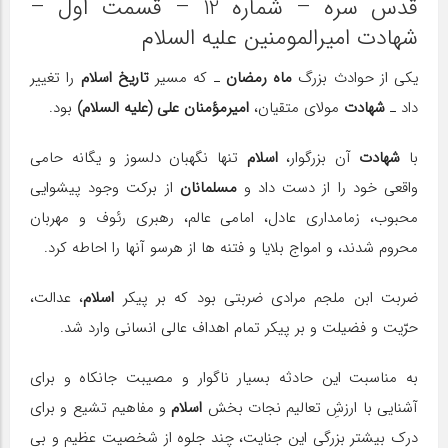
قدس سره – شماره 12 – قسمت اول –
شهادت امیرالمومنین علیه السلام
یكی از حوادث بزرگ
ماه رمضان
ـ كه مسیر
تاریخ اسلام
را تغییر
داد ـ
شهادت
مولای متقیان،
امیرمؤمنان علی (علیه السلام)
بود.
با
شهادت
آن بزرگوار،
اسلام
تنها نگهبان دلسوز و یگانه حامی
واقعی خود را از دست داد و
مسلمانان
از بركت وجود پیشوایی
محبوب، زمامداری عادل، امامی عالم، رهبری رئوف و مهربان
محروم شدند، و امواج بلایا و فتنه ها از هرسو آنها را احاطه كرد.
ضربت ابن ملجم مرادی ضربتی بود كه بر پیكر
اسلام
، عدالت،
حرّیت و فضیلت و بر پیكر تمام اهداف عالی انسانی وارد شد.
به مناسبت این حادثه بسیار ناگوار و مصیبت جانكاه و برای
آشنایی با ارزشِ تعالیم نجات بخش
اسلام
و مفاهیم تشیع و برای
درك بیشتر بزرگی این جنایت، چند جلوه از شخصیت عظیم و بی