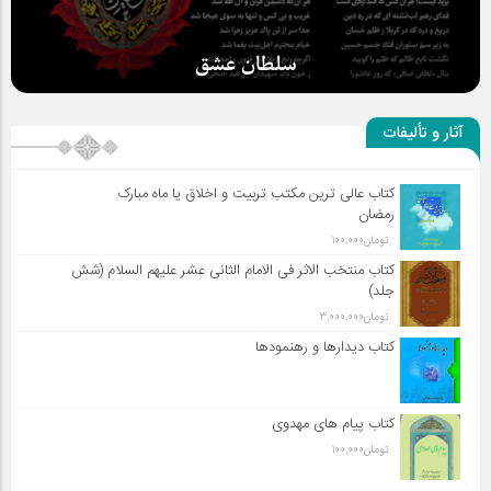
سلطان عشق
آثار و تألیفات
کتاب عالی ترین مکتب تربیت و اخلاق یا ماه مبارک
رمضان
تومان
100,000
کتاب منتخب الاثر فی الامام الثانی عشر علیهم السلام (شش
جلد)
تومان
3,000,000
کتاب دیدارها و رهنمودها
کتاب پیام های مهدوی
تومان
100,000