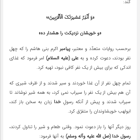
كند:
«وَ أَنْذِرْ عَشیرَتَكَ الْأَقْرَبِینَ»؛
«و خویشان نزدیكت را هشدار ده»
برحسب روایات متعدّد و معتبر،
پیامبر
اكرم بنی هاشم را كه چهل
نفر بودند، دعوت كرده و به
علی (علیه السلام)
امر فرمود كه غذای
اندكی كه برای بیش از یك نفر كافی نبود، تهیه كرد.
تمام چهل نفر از آن غذا خوردند و سیر شدند و از ظرف شیری كه
آن هم بیش از یك نفر را سیراب نمی كرد، به همه شیر نوشاند تا
سیراب شدند و پیش از آنكه رسولِ
خدا
زبان به سخن باز كند،
ابولهب خویشاوندان را متفرّق كرد.
روز دیگر آنها را باز دعوت نمود. وقتی طعام و شیر را تناول كردند،
رسول خدا (صل الله علیه وآله وسلم)
به آنها فرمود: