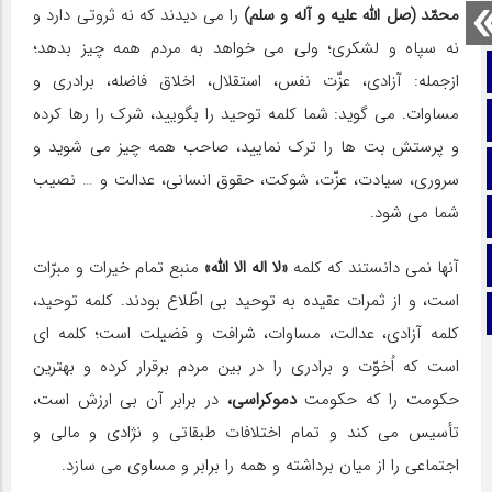
محمّد (صل الله علیه و آله و سلم)
را می دیدند كه نه ثروتی دارد و
نه سپاه و لشکری؛ ولی می خواهد به مردم همه چیز بدهد؛
صفحه نخست
ازجمله: آزادی، عزّت نفس، استقلال، اخلاق فاضله، برادری و
مساوات. می گوید: شما كلمه توحید را بگویید، شرك را رها كرده
تماس با ما
و پرستش بت ها را ترك نمایید، صاحب همه چیز می شوید و
ایتا
سروری، سیادت، عزّت، شوكت، حقوق انسانی، عدالت و … نصیب
شما می شود.
آپارات
اینستاگرام
آنها نمی دانستند كه كلمه
«لا اله الا الله»
منبع تمام خیرات و مبرّات
است، و از ثمرات عقیده به توحید بی اطّلاع بودند. كلمه توحید،
تلگرام
كلمه آزادی، عدالت، مساوات، شرافت و فضیلت است؛ كلمه ای
است كه اُخوّت و برادری را در بین مردم برقرار كرده و بهترین
حكومت را كه حكومت
دموكراسی،
در برابر آن بی ارزش است،
تأسیس می كند و تمام اختلافات طبقاتی و نژادی و مالی و
اجتماعی را از میان برداشته و همه را برابر و مساوی می سازد.