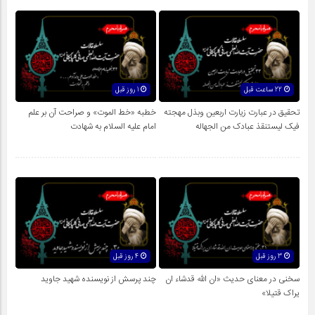
22 ساعت قبل
1 روز قبل
تحقیق در عبارت زیارت اربعین وبذل مهجته
خطبه «خط الموت» و صراحت آن بر علم
فیک لیستنقذ عبادک من الجهاله
امام علیه السلام به شهادت
3 روز قبل
4 روز قبل
سخنی در معنای حدیث «ان الله قدشاء ان
چند پرسش از نویسنده شهید جاوید
یراک قتیلا»