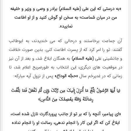
«به درستی كه این علی (علیه السلام) برادر و وصی و وزیر و خلیفه
من در میان شماست؛ به سخن او گوش کنید و از او اطاعت
نمایید».
آن جماعت برخاستند و درحالی كه می خندیدند، به ابوطالب
گفتند: تو را امر كرد كه از پسرت اطاعت كنی. بدین صورت خلافت
و جانشینی علی
(علیه السلام)
به همگان ابلاغ شد، و بعد از آن نیز
در موقعیت های دیگری، این انتخاب به طورصریح اعلام شد، تا
زمانی كه در غدیرخم سال
«حجّه الوداع»
پس از نزول آیه مباركه:
﴿یا أَیهَا الرَّسُولُ بَلِّغْ مَا أُنزِلَ إِلَیكَ مِن رَّبِّكَ وَإِن لَّمْ تَفْعَلْ فَمَا بَلَّغْتَ
رِسَالَتَهُ وَاللّهُ یعْصِمُكَ مِنَ النَّاسِ﴾؛
«ای پیامبر، آنچه را که بر تو از جانب پروردگارت نازل شده است،
ابلاغ کن که اگر این کار را انجام ندهی، رسالت او را انجام نداده