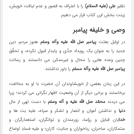
نظیر
علی (علیه السلام)
را با اعتراف به قصور و عدم لیاقت خویش،
زینت بخش این كتاب قرار می دهیم.
وصی و خلیفه پیامبر
در اوایل بعثت
پیامبر صل الله علیه وآله وسلم
هنوز مردم، دین
جدید را به عنوان یك رویداد جدّی و پایدار قبول نكرده، و تحقّق
چنین وعده هایی را محال و غیرممكن می دانستند و رسالت
پیامبر
صل الله علیه وآله مسلم
را باور نداشتند.
در این زمان بعضی از خویشاوندان آن حضرت با او به مخالفت
برخاستند و برخی دیگر از آن وضعیت اظهار نگرانی می كردند؛ زیرا
می دیدند
محمّد
صل الله علیه و آله وسلم
با دست تهی از مال
دنیا
و نداشتن اَعوان و انصار و لشكر و سپاه، علیه بت ها و
خدا
یان قبایل و رؤسا، زورمندان و توانگران، استعمارگران و
ستمكاران، ساحران، رباخواران و جنایت كاران؛ و علیه فسادِ اوضاع