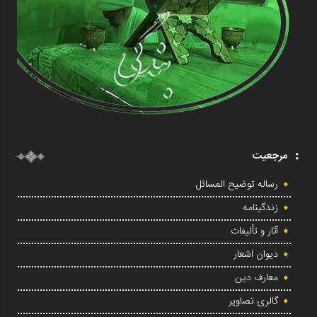
مرجعیت
رساله توضیح المسائل
زندگینامه
آثار و تألیفات
دیوان اشعار
معارف دین
گالری تصاویر