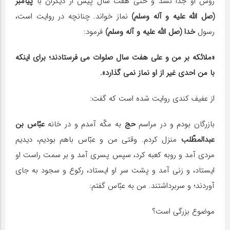
روش او جدا نشد و حتّی هفت سال پیش از دیگران با
پیامبر
(صل الله علیه و آله وسلم)
نماز خواند. چنانچه در روایت است،
رسول
خدا
(صل الله علیه و آله وسلم)
فرمود:
«ملائكه بر من و علی هفت سال صلوات می فرستادند؛ برای اینكه
با من احدی غیر از او نماز نمی گذارد».
از عفیف كندی روایت شده است كه گفت:
بازرگان بودم و در مراسم
حج
به مكّه آمدم و در خانه
عبّاس بن
عبدالمطّلب
منزل كردم. وقتی من و عبّاس باهم بودیم، دیدیم
مردی آمد و روبه كعبه كرد، سپس پسری آمد و بر سمت راست او
ایستاد، و زنی آمد و پشت سر او ایستاد، ركوع و سجود به جای
آوردند؛ و سربرداشتند. من به عبّاس گفتم:
موضوع بزرگی است؟