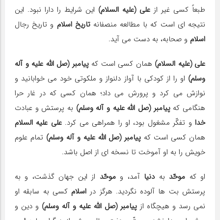
طبعاً كسی غیر از
علی (علیه السلام)
این شرایط را دارا نبود. این
نتیجه ای است كه با مطالعه منصفانه
تاریخ اسلام
و تاریخ رجال
اسلام
و صحابه، به دست می آید.
علی (علیه السلام)
همان كسی است كه
پیامبر (صل الله علیه و آله
وسلم)
او را از كودكی با آواز دلنواز و ملكوتی خود می خوابانید و
نوازش می كرد و پرورش می داد؛ همان كسی كه در غار حرا
هنگامی كه
پیامبر (صل الله علیه و آله وسلم)
به پرستش و عبادت
خدا
و تفكّر مشغول بود، او را همراهی می كرد.
علی علیه السلام
همان كسی است كه
پیامبر (صل الله علیه و آله وسلم)
تمام علوم
خویش را به او آموخت تا نسخه ای از اصل باشد.
او كه
موحّد
به
دنیا
آمد، و
موحّد
از این جهان گذشت، و به
پرستش بت ها آلوده نگردید. هرگز در
اسلام
كسی به سابقه او
نمی رسد و هیچگاه از
پیامبر (صل الله علیه و آله وسلم)
و دین و