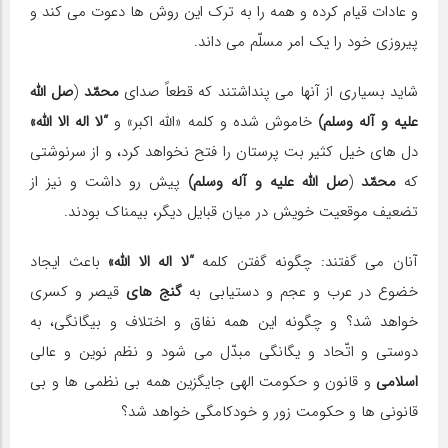
و عادات قیام كرده و همه را به ترك این روش ها دعوت می كند و
پیروزی خود را یك امر مسلّم می داند.
شاید بسیاری از آنها می پنداشتند كه قطعاً صدای
محمّد
(
صل الله
علیه و آله وسلم)
خاموش شده و كلمه «الله اكبر» و
“لا اله الا الله»
دل های خیل كثیر بت پرستان را فتح نخواهد كرد، و از سرنوشتی
كه
محمّد
(
صل الله علیه و آله وسلم)
پیش رو داشت و نیز از
تضعیف موقعیت خویش در میان قبایل دیگر، بیمناك بودند.
آنان می گفتند: چگونه گفتن كلمه
“لا اله الا الله»
باعث ایجاد
خضوع در عرب و عجم و دستیابی به
گنج های
قیصر و كسری
خواهد شد؟ و چگونه این همه نفاق و اختلاف و بیگانگی، به
دوستی و اتّحاد و یگانگی مبدّل می شود و نظم نوین و عالی
اسلامی
و قانون و حكومت الهی جایگزین همه بی نظمی ها و بی
قانونی ها و حكومت زور و خودكامگی خواهد شد؟