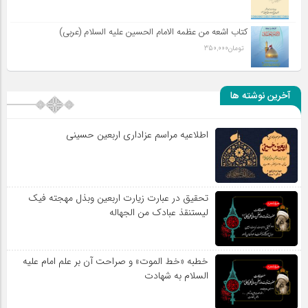
کتاب اشعه من عظمه الامام الحسین علیه السلام (عربی)
تومان
350,000
آخرین نوشته ها
اطلاعیه مراسم عزاداری اربعین حسینی
تحقیق در عبارت زیارت اربعین وبذل مهجته فیک
لیستنقذ عبادک من الجهاله
خطبه «خط الموت» و صراحت آن بر علم امام علیه
السلام به شهادت