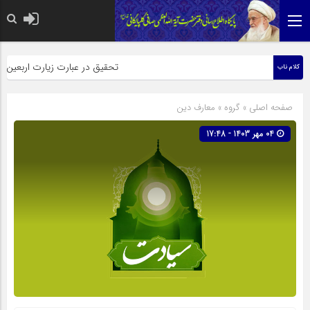
حضرت رسول اکرم صلی الله عل
تحقیق در عبارت زیارت اربعین وبذل
کلام ناب
صفحه اصلی
» گروه »
معارف دین
04 مهر 1403 - 17:48