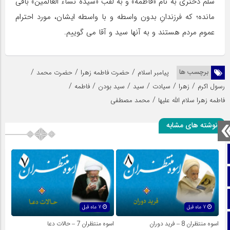
سلم دخترى به نام «فاطمه» و به لقب «سیدة نساء العالمین» باقى
مانده؛ که فرزندانِ بدون واسطه و با واسطه ایشان، مورد احترام
عموم مردم هستند و به آنها سید و آقا مى گوییم.
/
/
/
برچسب ها
پیامبر اسلام
حضرت فاطمه زهرا
حضرت محمد
/
/
/
/
/
/
رسول اکرم
زهرا
سیادت
سید
سید بودن
فاطمه
/
فاطمه زهرا سلام الله علیها
محمد مصطفی
نوشته های مشابه
صفحه نخست
تماس با ما
ایتا
7 ماه قبل
7 ماه قبل
آپارات
اسوه منتظران 8 – فرید دوران
اسوه منتظران 7 – حالات دعا