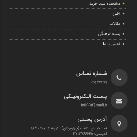
مشاهده سبد خرید
اخبار
مقالات
بسته فرهنگی
تماس با ما
شـماره تمـاس
02537479
پسـت الـکترونیـکی
info`{`at`}`saafi.ir
آدرس پسـتی
قم - خیابان انقلاب (چهارمردان)‌ - کوچه 6 - پلاک 183
کدپستی: 3713766645