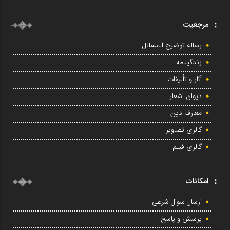
مرجعیت
رساله توضیح المسائل
زندگینامه
آثار و تألیفات
دیوان اشعار
معارف دین
گالری تصاویر
گالری فیلم
امکانات
ارسال سوال شرعی
پرسش و پاسخ