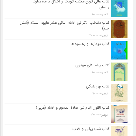
کتاب عالی ترین مکتب تربیت و اخلاق یا ماه مبارک
رمضان
تومان
100,000
کتاب منتخب الاثر فی الامام الثانی عشر علیهم السلام (شش
جلد)
تومان
3,000,000
کتاب دیدارها و رهنمودها
کتاب پیام های مهدوی
تومان
100,000
کتاب بهار بندگی
تومان
70,000
کتاب القول التام فی صلاة المأموم و الامام (عربی)
تومان
300,000
کتاب شب پرگان و آفتاب