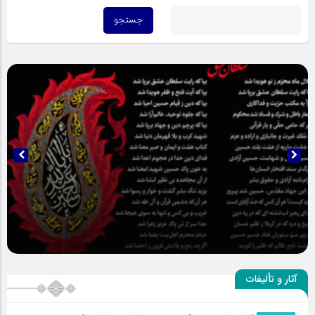
سلطان عشق
آثار و تألیفات