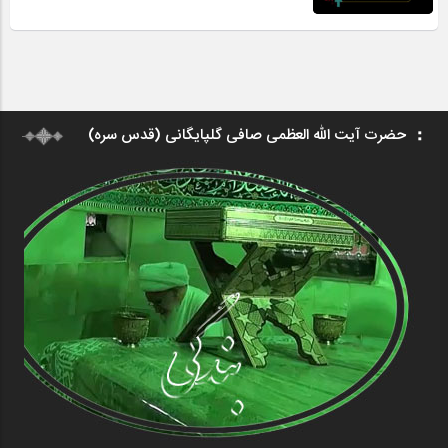
حضرت آیت الله العظمی صافی گلپایگانی (قدس سره)