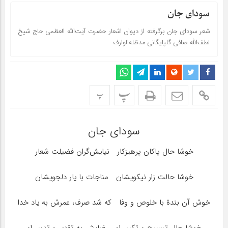
سودای جان
شعر سودای جان برگرفته از دیوان اشعار حضرت آیت‌اللّه العظمی حاج شیخ
لطف‌اللّه صافی گلپایگانی مدظله‌الوارف
پ
پ
سودای جان
خوشا حال پاکان پرهیزکار نیایش‌گران فضیلت‌ شعار
خوشا حالت زار نیکویشان مناجات با یار دلجویشان
خوش آن بندة با خلوص و وفا که شد صرف، عمرش به یاد خدا
خوشا حال تسبیح و تکبیر او رضایش به تقدیر و تدبیر او