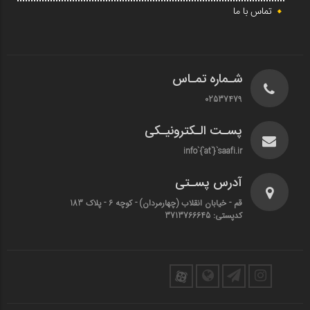
تماس با ما
شـماره تمـاس
02537479
پسـت الـکترونیـکی
info`{`at`}`saafi.ir
آدرس پسـتی
قم - خیابان انقلاب (چهارمردان)‌ - کوچه 6 - پلاک 183
کدپستی: 3713766645