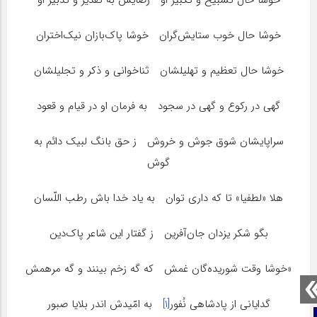
خوشا حال خوب ستایش‌گران خوشا پاک‌بازان نیک‌اختران
خوشا حال تعظیم و تهلیلشان ثناخوانی و ذکر و تجلیلشان
گهی در رکوع و گهی در سجود به فرمان او در قیام و قعود
سراپایشان شوق جوش و خروش ز حق بانگ لبیک دائم به
گوش
هلا «لطفیا» تا که داری توان به یاد خدا باش رطب اللّسان
بگو شکر یزدان جان‌آفرین ز گفتار این شاعر پاک‌دین
«خوشا وقت شوریده‌گان غمش که گه زخم بینند و گه مرهمش
گدایانی از پادشاهی نُفور
[1]
به امّیدش اندر بلایا صبور