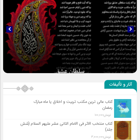
سلطان عشق
آثار و تألیفات
کتاب عالی ترین مکتب تربیت و اخلاق یا ماه مبارک
رمضان
تومان
100,000
کتاب منتخب الاثر فی الامام الثانی عشر علیهم السلام (شش
جلد)
تومان
3,000,000