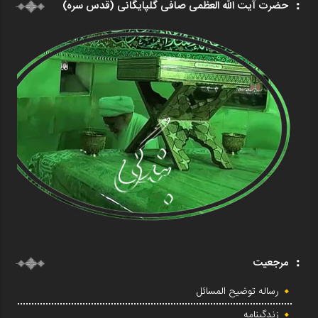
حضرت آیت الله العظمی صافی گلپایگانی (قدس سره)
مرجعیت
رساله توضیح المسائل
زندگینامه