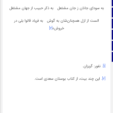
صفحه نخست
به سودای جانان ز جان مشتعل به ذکر حبیب از جهان مشتغل
تماس با ما
الست از ازل همچنان‌شان به گوش به فریاد قالوا بلی در
ایتا
خروش»
[2]
آپارات
اینستاگرام
تلگرام
[1]
. نفور: گریزان.
[2]
. این چند بیت، از کتاب بوستان سعدی است.