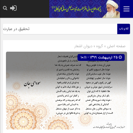
حضرت رسول اکرم صلی الله علیه و
تحقیق در عبارت زیارت 
کلام ناب
صفحه اصلی
» گروه »
دیوان اشعار
25 اردیبهشت 1399 - 10:11