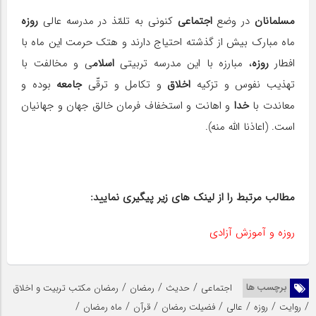
مسلمانان
در وضع
اجتماعی
كنونی به تلمّذ در مدرسه عالی
روزه
ماه مبارك بیش از گذشته احتیاج دارند و هتك حرمت این ماه با
افطار
روزه
، مبارزه با این مدرسه تربیتی
اسلام
ی و مخالفت با
تهذیب نفوس و تزكیه
اخلاق
و تكامل و ترقّی
جامعه
بوده و
معاندت با
خدا
و اهانت و استخفاف فرمان خالق جهان و جهانیان
است. (اعاذنا الله منه).
مطالب مرتبط را از لینک های زیر پیگیری نمایید:
روزه و آموزش آزادی
/
/
/
برچسب ها
اجتماعی
حدیث
رمضان
رمضان مکتب تربیت و اخلاق
/
/
/
/
/
/
/
روایت
روزه
عالی
فضیلت رمضان
قرآن
ماه رمضان