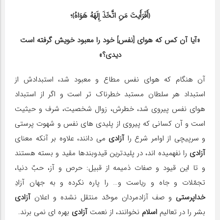
﴿أَفَرَأَیتَ مَنِ اتَّخَذَ إِلَهَهُ هَوَاهُ﴾؛
«آیا آن كس كه هوای [نفس] خود را معبود خویش گرفته است
دیدی؟»
آن هنگام كه هوای نفس مطاع و معبود شد، استبدادش از
استبداد هر سلطان مستبد خطرناك تر است و اگر از استبداد
هوای نفس پیروی شد، خطرش، زوال شخصیت، شرف و حیثیت
است و آن كسانی كه پیروی از پلیدی های نفس و شهوت پرستی
و سرپیچی از اوامر شرع را
آزادی
می دانند، علاوه بر آنكه معنای
آزادی
را نفهمیده اند، در پلیدترین قیدوبندها مقید و بسته هستند
و تا این قیود و صفات ذمیمه از قبیل: حرص و آز، حبّ دنیا،
تجمّلات و جاه و ریاست و… را پاره نكرده و به جهان آزادِ
خداپرستی
و صف آزادمردان موحّد منتقل نشده و اعلان
آزادی
بشر را در تعالیم
اسلام
نخوانند، از نعمت
آزادی
بهره ای نمی برند.