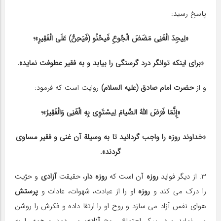
پاسخ رسید:
«لِیجِدَ الْغَنِی مَضَضَ الْجُوعِ فَیحْنُو (فَیَحِنُّ) عَلَى الْفَقِیرِ»؛
«برای اینكه توانگر درد گرسنگی را بیابد و به فقیر عطوفت نماید».
و از
حضرت امام صادق (علیه السلام)
روایت است كه فرمود:
«إِنَّمَا فَرَضَ اللهُ الصِّیامَ لِیسْتَوِی بِهِ الْغَنِی وَالْفَقِیرُ»؛
«خداوند روزه را واجب گردانید تا به وسیلة آن غنی و فقیر مساوی
گردند».
3. از دیگر فواید
روزه
آن است كه
روزه دار
، حقیقت
آزادی
و حرّیت
را درك می كند و
روزه
او را از عبادت، شهوات، عادات و
پرستش
هوای نفس آزاد می سازد و روح او را ارتقا داده و فكرش را روشن