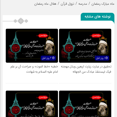
/
/
/
ماه مبارک رمضان
مدرسه
نزول قرآن
هلال ماه رمضان
نوشته های مشابه
1 روز قبل
2 روز قبل
تحقیق در عبارت زیارت اربعین وبذل مهجته
خطبه «خط الموت» و صراحت آن بر علم
فیک لیستنقذ عبادک من الجهاله
امام علیه السلام به شهادت