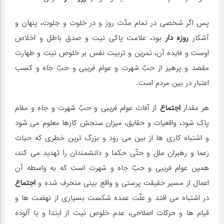
پس اگر شخصی در تمام مدّت روز و در خلوت و جلوت، پنهان و
آشكار
روزه دار
بود، علامت پاكی نیت و صدق باطل و اخلاص
اوست و فایده آن، تمرین و تربیت نفس بر خلوص نیت و طهارت
مقصد و پرهیز از حبّ شهرت و عوام فریبی و حبّ جاه و كسب
اعتبار در بین مردم است.
هر مقدار
اجتماع
از آفات عوام فریبی و حبّ شهرت و جاه و مقام
پاك شود، واقعیات و حقایق، میزان سنجش كارها معلوم می شود
و اشتباه كاری ها از بین می رود و بزرگ ترین خطری كه حیات
زعما و رهبران ملل و حتّی حكما و دانشمندان را تهدید می كند،
همین عوام فریبی و حبّ جاه و شهرت است كه به واسطه آن
اعمال از مسیر حقیقت پرستی و واقع بینی منحرف شده و
اجتماع
در اشتباه می افتد و علّت عمده شكست بسیاری از نهضت ها و
قیام ها و حركات اصلاحی، عدم خلوص نیت از ابتدا و یا آلوده