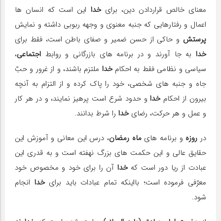
معنای خالص قراردادن دین، برای
خدا
این است كه انسان ها
اعمال و رفتارهایی كه جنبه معنوی و وجهه ربوبی داشته و نمایش
پرستش
و حاكی از حسن ضمیر و صفای باطن است، فقط برای
خدا
به جا آورند و در برنامه های بازرگانی و روابط
اجتماعی
،
سیاسی و نظامی فقط به احكام
خدا
ملتزم باشند، و از غرور و حبّ
جاه و جنبه های شخصی، خود را پاك كرده و از التزام به آنچه
بیرون از احكام
خدا
و حدود شرع است پرهیز نمایند، و در هر كار
و عمل و هر حركت، رضای
خدا
را شرط بدانند.
در
روزه
و برنامه های
ماه رمضان
، درس این معانی و آموزش این
حقایق عالی و این حكمت های بزرگ نهفته است و به قدری این
عبادت از ریا دور است كه
خدا
آن را برای خود و مخصوص خود
معرّفی فرموده است؛ بااینكه تمام عبادات باید برای
خدا
انجام
شود.