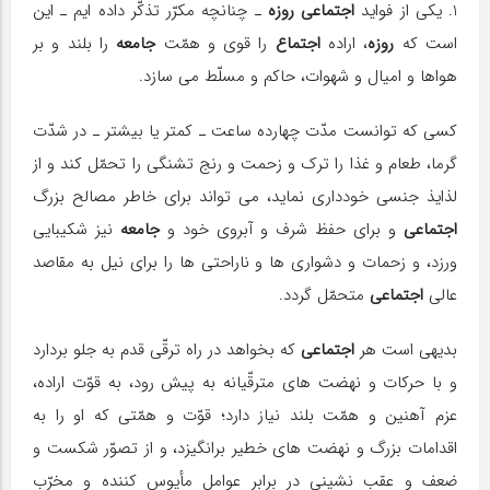
1. یكی از فواید
اجتماعی
روزه
ـ چنانچه مكرّر تذكّر داده ایم ـ این
است كه
روزه
، اراده
اجتماع
را قوی و همّت
جامعه
را بلند و بر
هواها و امیال و شهوات، حاكم و مسلّط می سازد.
كسی كه توانست مدّت چهارده ساعت ـ كمتر یا بیشتر ـ در شدّت
گرما، طعام و غذا را ترك و زحمت و رنج تشنگی را تحمّل كند و از
لذایذ جنسی خودداری نماید، می تواند برای خاطر مصالح بزرگ
اجتماعی
و برای حفظ شرف و آبروی خود و
جامعه
نیز شكیبایی
ورزد، و زحمات و دشواری ها و ناراحتی ها را برای نیل به مقاصد
عالی
اجتماعی
متحمّل گردد.
بدیهی است هر
اجتماعی
كه بخواهد در راه ترقّی قدم به جلو بردارد
و با حركات و نهضت های مترقّیانه به پیش رود، به قوّت اراده،
عزم آهنین و همّت بلند نیاز دارد؛ قوّت و همّتی كه او را به
اقدامات بزرگ و نهضت های خطیر برانگیزد، و از تصوّر شكست و
ضعف و عقب نشینی در برابر عوامل مأیوس كننده و مخرّب