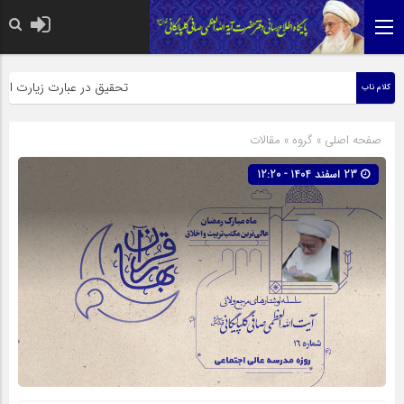
حضرت رسول اکرم صلی الله علیه وآله: کسی‌که قائم از فر
تحقیق در عبارت زیارت اربعین وبذ
کلام ناب
صفحه اصلی
» گروه »
مقالات
23 اسفند 1404 - 12:20