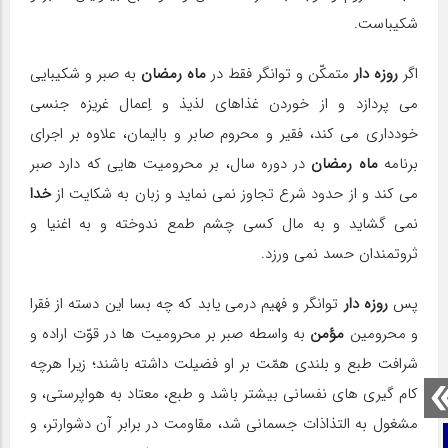
شكیباست.
اگر
روزه دار
متمكّن و توانگر فقط در
ماه رمضان
به صبر و شكیبایی
می پردازد و از خوردن غذاهای لذیذ و اِعمال غریزه جنسی
خودداری می كند، فقیر و محروم صابر و باایمان، علاوه بر اجرای
برنامه
ماه رمضان
در دوره سال، بر محرومیت هایی كه دارد صبر
می كند و از حدود شرع تجاوز نمی نماید و زبان به شكایت از
خدا
نمی گشاید و به مال كسی چشم طمع ندوخته و به اغنیا و
ثروتمندان حسد نمی ورزد.
پس
روزه دار
توانگر و فهیم درمی یابد كه چه بسا این دسته از فقرا
و محرومین
مؤمن
به واسطه صبر بر محرومیت ها در قوّت اراده و
شرافت طبع و بلندی همّت بر او فضیلت داشته باشند؛ زیرا هرچه
كام گیری های نفسانی بیشتر باشد و طبع، معتاد به هواپرستی، و
مشغول به التذاذات جسمانی شد، مقاومت در برابر آن دشوارتر، و
صفحه نخست