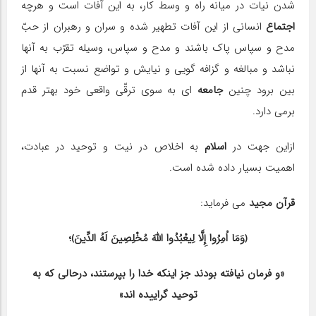
شدن نیات در میانه راه و وسط كار، به این آفات است و هرچه
اجتماع
انسانی از این آفات تطهیر شده و سران و رهبران از حبّ
مدح و سپاس پاك باشند و مدح و سپاس، وسیله تقرّب به آنها
نباشد و مبالغه و گزافه گویی و نیایش و تواضع نسبت به آنها از
بین برود چنین
جامعه
ای به سوی ترقّی واقعی خود بهتر قدم
برمی دارد.
ازاین جهت در
اسلام
به اخلاص در نیت و توحید در عبادت،
اهمیت بسیار داده شده است.
قرآن مجید
می فرماید:
﴿وَمَا اُمِرُوا إِلَّا لِیعْبُدُوا اللّٰهَ مُخْلِصِینَ لَهُ الدِّینَ﴾؛
«و فرمان نیافته بودند جز اینكه خدا را بپرستند، درحالی كه به
توحید گراییده اند»