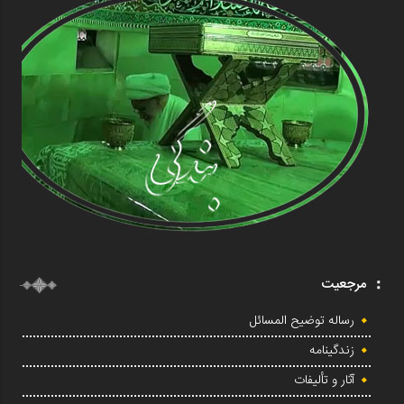
مرجعیت
رساله توضیح المسائل
زندگینامه
آثار و تألیفات