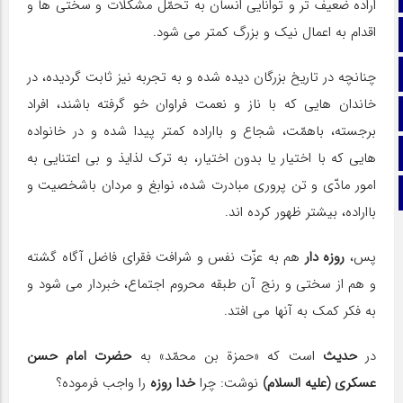
اراده ضعیف تر و توانایی انسان به تحمّل مشكلات و سختی ها و
اقدام به اعمال نیك و بزرگ كمتر می شود.
تماس با ما
ایتا
چنانچه در تاریخ بزرگان دیده شده و به تجربه نیز ثابت گردیده، در
خاندان هایی كه با ناز و نعمت فراوان خو گرفته باشند، افراد
آپارات
برجسته، باهمّت، شجاع و بااراده كمتر پیدا شده و در خانواده
اینستاگرام
هایی كه با اختیار یا بدون اختیار، به ترك لذایذ و بی اعتنایی به
امور مادّی و تن پروری مبادرت شده، نوابغ و مردان باشخصیت و
تلگرام
بااراده، بیشتر ظهور كرده اند.
پس،
روزه دار
هم به عزّت نفس و شرافت فقرای فاضل آگاه گشته
و هم از سختی و رنج آن طبقه محروم اجتماع، خبردار می شود و
به فكر كمك به آنها می افتد.
در
حدیث
است كه «حمزة بن محمّد» به
حضرت امام حسن
عسكری (علیه السلام)
نوشت: چرا
خدا
روزه
را واجب فرموده؟