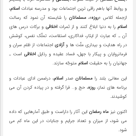
و روابط آنها باهم راقی ترینِ اجتماعات بود و مدرسه عبادات
اسلام
،
ازجمله كلاس «
روزه
»،
مسلمانان
را شایسته آن نمود كه رسالت
اسلام
را به دنیا ابلاغ كنند و از ثمرات
اخلاقی
و بركات درس های
آن ـ كه عبارت از ایثار، فداكاری، استقامت، تملّك نفس، كوشش
در راه هدایت و بیداری ملّت ها و
آزادی
اجتماعات از ظلم سران و
فرمانروایان و پیكار با جهل، فساد عقیده و رذایل
اخلاقی
است ـ
جهانیان را به حقیقت
اسلام
متوجّه سازند.
این معانی بلند را
مسلمانان
صدر
اسلام
، درضمن ادای عبادات و
برنامه های نماز،
روزه
، حج و… فرا گرفته و در پیاده كردن آن می
كوشیدند.
اكنون نیز
ماه رمضان
این آثار را داراست و طبق آمارهایی كه داده
می شود، از میزان و تعداد جرایم و جنایات در این ماه كم می
شود.