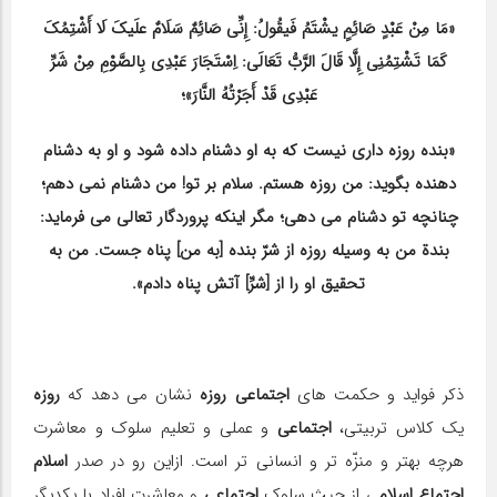
«مَا مِنْ عَبْدٍ صَائِمٍ یشْتَمُ فَیقُولُ: إِنِّی صَائِمٌ سَلَامٌ علَیكَ لَا أَشْتِمُكَ
كَمَا تَشْتِمُنِی إِلَّا قَالَ الرَّبُّ تَعَالَی: اِسْتَجَارَ عَبْدِی بِالصَّوْمِ مِنْ شَرِّ
عَبْدِی قَدْ أَجَرْتُهُ النَّارَ»؛
«بنده روزه داری نیست كه به او دشنام داده شود و او به دشنام
دهنده بگوید: من روزه هستم. سلام بر تو! من دشنام نمی دهم؛
چنانچه تو دشنام می دهی؛ مگر اینكه پروردگار تعالی می فرماید:
بندة من به وسیله روزه از شرّ بنده [به من] پناه جست. من به
تحقیق او را از [شرِّ] آتش پناه دادم».
ذكر فواید و حكمت های
اجتماعی
روزه
نشان می دهد كه
روزه
یك كلاس تربیتی،
اجتماعی
و عملی و تعلیم سلوك و معاشرت
هرچه بهتر و منزّه تر و انسانی تر است. ازاین رو در صدر
اسلام
اجتماع اسلام
ی از حیث سلوك
اجتماعی
و معاشرت افراد با یكدیگر