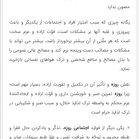
مصون بدارد.
یگانه چیزی كه سبب امتیاز افراد و اجتماعات از یكدیگر و باعث
پیروزی و غلبه آنها بر مشكلات است، قوّت اراده و عزم سخت
است كه هر ملّتی از آن بیشتر برخوردار باشد، بیشتر می تواند با
مشكلات و مصائب دست وپنجه نرم كند و مصالح عالی عمومی را
با بذل مصالح و منافع شخصی و ترك هواهای نفسانی بازخرید
نماید.
نقش
روزه
و تأثیر آن در تكمیل و تقویت اراده، بسیار مهم است؛
زیرا
روزه
تمرین صبر و خویشتن داری و قوّت اراده و ایجادكنندة
عزم محكم به واسطه ترك لذایذ حلال، و سبب صبر و شكیبایی در
ترك لذایذ حرام است.
2. یكی دیگر از فواید
اجتماعی
روزه
، تذكّر و یادكردن حال فقرا و
طبقه محروم و توجّه به شرافت نفس و علوّ طبع بینوایان صابر و