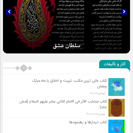
سلطان عشق
آثار و تألیفات
کتاب عالی ترین مکتب تربیت و اخلاق یا ماه مبارک
رمضان
تومان
100,000
کتاب منتخب الاثر فی الامام الثانی عشر علیهم السلام (شش
جلد)
تومان
3,000,000
کتاب دیدارها و رهنمودها