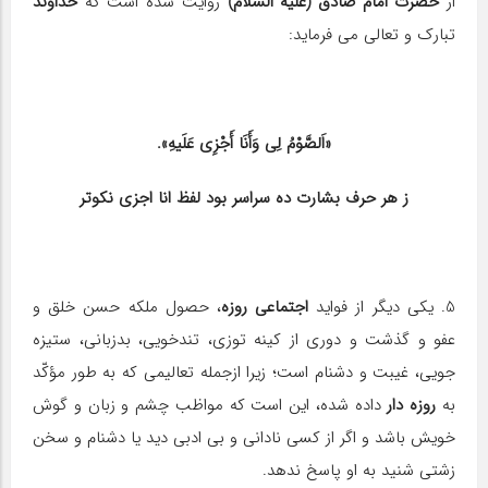
از
حضرت امام صادق (علیه السلام)
روایت شده است كه
خداوند
تبارك و تعالی می فرماید:
«اَلصَّوْمُ لِی وَأَنَا أَجْزِی عَلَیهِ».
ز هر حرف بشارت ده سراسر بود لفظ انا اجزی نكوتر
5. یكی دیگر از فواید
اجتماعی
روزه
، حصول ملكه حسن خلق و
عفو و گذشت و دوری از كینه توزی، تندخویی، بدزبانی، ستیزه
جویی، غیبت و دشنام است؛ زیرا ازجمله تعالیمی كه به طور مؤكّد
به
روزه دار
داده شده، این است كه مواظب چشم و زبان و گوش
خویش باشد و اگر از كسی نادانی و بی ادبی دید یا دشنام و سخن
زشتی شنید به او پاسخ ندهد.