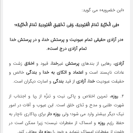
«ابن خضرویه» می گوید:
«فِی الْحُرِّیةِ تَمَامُ الْعُبُودِیةِ، وَفِی تَحْقِیقِ الْعُبُودِیةِ تَمَامُ الْحُرِّیةِ»؛
«در آزادی حقیقی تمام عبودیت و پرستش خدا، و در پرستش خدا
تمام آزادی درج است».
آزادی
، رهایی از بندهای
پرستش
غیر
خدا
، قیود و
اخلاق
زشت و
عادات ناپسند است و
اعتماد و اتكای به خدا
و
بندگی
خالص و
حقیقت عبودیت
خدا
،
آزادی
از قید
بندگی
و اسارت دیگران است.
4.
روزه
، تمرین اخلاص و پاكی نیت و تنزّه از ریا و اجتناب از
شهرت طلبی و مدح و ثنای خلق است. این عیوب و آفات در امور
نیك دیگر بیشتر وارد می شود؛ ولی
روزه دار
برای ریاكاری ناچار به
حفظ رژیم
روزه
و امساك از مفطرات نیست؛ زیرا ممكن است در
خلوت از مفطرات امساك ننماید و خود را
روزه دار
معرّفی كند.