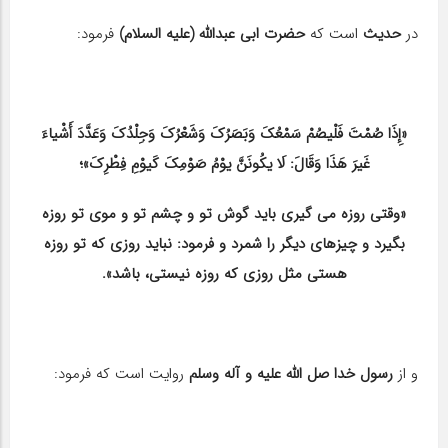
در
حدیث
است كه
حضرت ابی عبدالله (علیه السلام)
فرمود:
«إِذَا صُمْتَ فَلْیصُمْ سَمْعُكَ وَبَصَرُكَ وَشَعْرُكَ وَجِلْدُكَ وَعَدَّدَ أَشْیاءَ
غَیرَ هَذَا وَقَالَ: لَا یكُونَنَّ یوْمُ صَوْمِكَ كَیوْمِ فِطْرِكَ»؛
«وقتی روزه می گیری باید گوش تو و چشم تو و موی تو روزه
بگیرد و چیزهای دیگر را شمرد و فرمود: نباید روزی که تو روزه
هستی مثل روزی كه روزه نیستی، باشد».
و از
رسول خدا صل الله علیه و آله وسلم
روایت است كه فرمود: