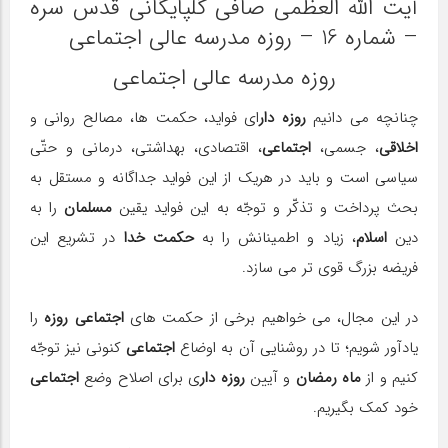
آیت الله العظمی صافی گلپایگانی قدس سره
– شماره 16 – روزه مدرسه عالی اجتماعی
روزه مدرسه عالی اجتماعی
چنانچه می دانیم
روزه دار
ای فواید، حكمت ها، مصالح روانی و
اخلاقی
، جسمی،
اجتماعی
، اقتصادی، بهداشتی، درمانی و حتّی
سیاسی است و باید در هریك از این فواید جداگانه و مستقل به
بحث پرداخت و تذكّر و توجّه به این فواید یقین
مسلمان
را به
دین
اسلام
، زیاد و اطمینانش را به
حكمت خدا
در تشریع این
فریضه بزرگ قوی تر می سازد.
در این مجال، می خواهیم برخی از حكمت های
اجتماعی
روزه
را
یادآور شویم؛ تا در روشنایی آن به اوضاع
اجتماعی
كنونی نیز توجّه
كنیم و از
ماه رمضان
و آیین
روزه دار
ی برای اصلاح وضع
اجتماعی
خود كمك بگیریم.