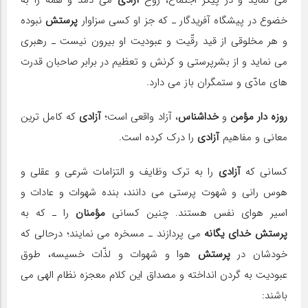
می نماید و در پیكر اجتماع، روح
آزادی
می دمد و همه را به
خضوع در پیشگاه آفریدگار ـ كه جز او كسی سزاوار
پرستش
نبوده
و هر مخلوقی از قید رقّیت و عبودیت او بیرون نیست ـ رهبری
می نماید و از بشرپرستی و كرنش و تعظیم در برابر صاحبان قدرت
های مادّی و ستمگران باز می دارد.
روزه دار
مؤمن
و
خداشناس
، آزاد واقعی است؛
آزادی
كه كامل ترین
معانی و مفاهیم
آزادی
را درك كرده است.
كسانی كه
آزادی
را به ترك وظایف و التزامات شرعی و عقلی و
هوس رانی و شهوت پرستی می دانند، بنده شهوات و عادات و
اسیر هوای نفس هستند. چنین كسانی
مؤمنان
را ـ كه به
پرستش خدای یگانه
می پردازند ـ مسخره می نمایند؛ درحالی كه
خودشان در
پرستش
هوا و شهوات و لذّات خسیسه، طوق
عبودیت به گردن انداخته و مصداق این كلام معجزه نظام الهی می
باشند: