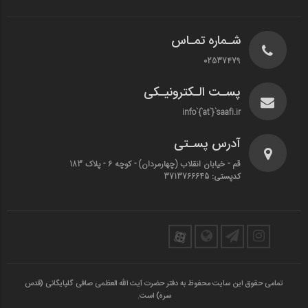
شـماره تمـاس
02537479
پسـت الـکترونیـکی
info`{`at`}`saafi.ir
آدرس پسـتی
قم - خیابان انقلاب (چهارمردان)‌ - کوچه 6 - پلاک 183
کدپستی: 3713766645
تمامی حقوق این سایت محفوظ به دفتر حضرت آیت الله العظمی صافی گلپایگانی (قدس
سره) است.