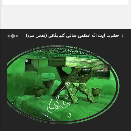
حضرت آیت الله العظمی صافی گلپایگانی (قدس سره)