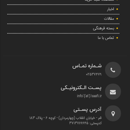
اخبار
مقالات
بسته فرهنگی
تماس با ما
شـماره تمـاس
02537479
پسـت الـکترونیـکی
info`{`at`}`saafi.ir
آدرس پسـتی
قم - خیابان انقلاب (چهارمردان)‌ - کوچه 6 - پلاک 183
کدپستی: 3713766645