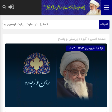
حضرت رسول اکرم صلی الله علیه وآله: کسی‌که قائم از فرزندان مرا انکار کند، 
تحقیق در عبارت زیارت اربعین وبذل مهج
کلام ناب
صفحه اصلی
» گروه »
پرسش و پاسخ
28 فروردین 1403 - 12:03