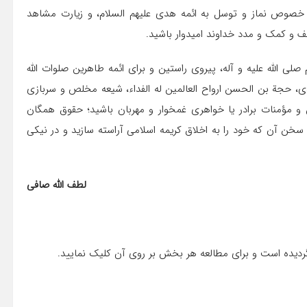
به خصوص نماز و توسل به ائمه هدى عليهم السلام، و زيارت مشاهد
ف و كمك و مدد خداوند اميدوار باشيد.
صلى الله عليه و آله، پيروى راستين و براى ائمه طاهرين صلوات الله
حجة بن الحسن ارواح العالمين له الفداء، شيعه مخلص و سربازى
 و مؤمنات برادر يا خواهرى غمخوار و مهربان باشيد؛ حقوق همگان
 سخن آن كه خود را به اخلاق كريمه اسلامى آراسته سازيد و در نيكى
لطف الله صافى‏
گردیده است و برای مطالعه هر بخش بر روی آن کلیک نمایید.