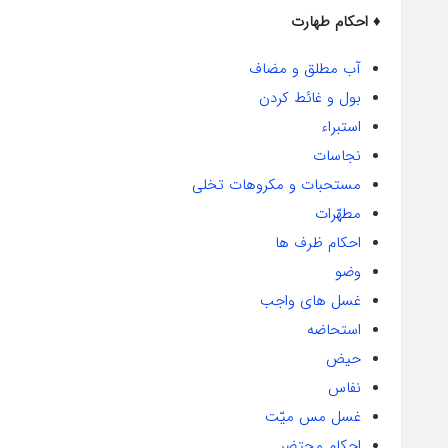
♦ احکام طهارت
آب مطلق و مضاف
بول و غائط کردن
استبراء
نجاسات
مستحبات و مکروهات تخلی
مطهّرات
احکام ظرف ها
وضو
غسل های واجب
استحاضه
حیض
نفاس
غسل مس میّت
احکام محتضر