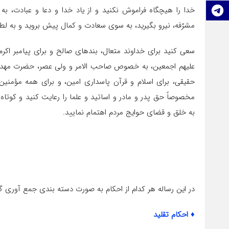
خدا را هيچ‏گاه فراموش نكنيد و از ياد خدا و دعا و عبادت، 
تلگرام
مشرّفه، نيرو بگيريد، به سوى سعادت و كمال پيش برويد و به لط
سعى كنيد براى خداوند متعال، بنده‏اى صالح و براى پيامبر اكرم 
عليهم اجمعين، به خصوص صاحب الامر و ولى عصر، حضرت مهدى، 
حقيقى، براى اسلام و قرآن پاسدارى امين، و براى همه مؤمنين
مخصوصاً حق پدر و مادر و اساتيد و علما را رعايت كنيد و كوتاه
به خلق و قضاى حوايج مردم اهتمام نماييد.
در این رساله هر کدام از احکام به صورت دسته بندی جمع آوری 
♦ احکام تقلید