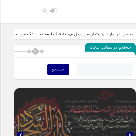
حضرت رسول اکرم صلی الله علیه و
رت اربعین وبذل مهجته فیک لیستنقذ عبادک من الجهاله
خطبه «خط الموت» 
جستجو در مطالب سایت