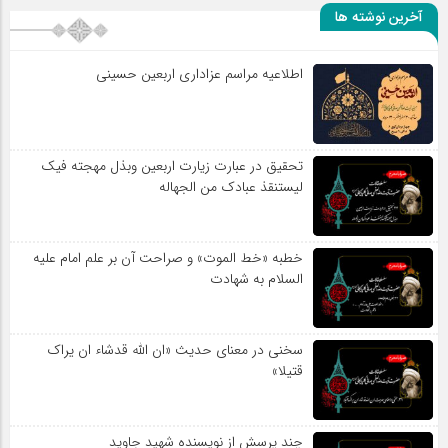
آخرین نوشته ها
اطلاعیه مراسم عزاداری اربعین حسینی
تحقیق در عبارت زیارت اربعین وبذل مهجته فیک
لیستنقذ عبادک من الجهاله
خطبه «خط الموت» و صراحت آن بر علم امام علیه
السلام به شهادت
سخنی در معنای حدیث «ان الله قدشاء ان یراک
قتیلا»
چند پرسش از نویسنده شهید جاوید