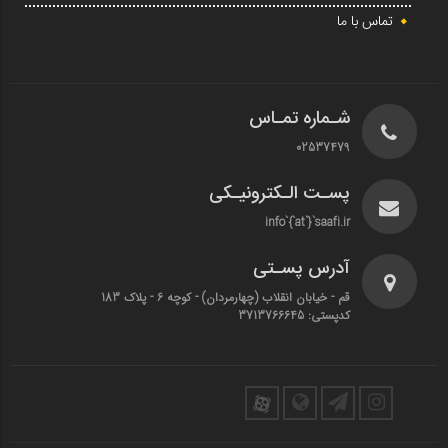
تماس با ما
شـماره تمـاس
02537479
پسـت الـکترونیـکی
info`{`at`}`saafi.ir
آدرس پسـتی
قم - خیابان انقلاب (چهارمردان)‌ - کوچه 6 - پلاک 183
کدپستی: 3713766645