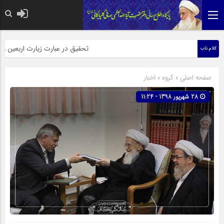
حضرت رسول اکرم صلی الله علیه و
تحقیق در عبارت زیارت اربعین وبذل م
کلام ناب
صفحه اصلی
» گروه »
اخبار
28 شهریور 1398 - 11:24