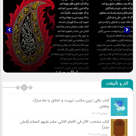
سلطان عشق
آثار و تألیفات
کتاب عالی ترین مکتب تربیت و اخلاق یا ماه مبارک
رمضان
تومان
100,000
کتاب منتخب الاثر فی الامام الثانی عشر علیهم السلام (شش
جلد)
تومان
3,000,000