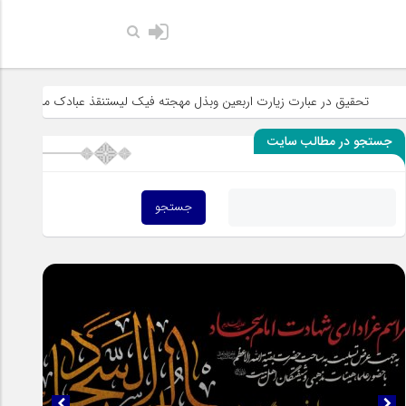
حضرت رسول اکرم صلی الله 
عبارت زیارت اربعین وبذل مهجته فیک لیستنقذ عبادک من الجهاله
خطبه «خ
جستجو در مطالب سایت