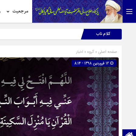
مرجعیت
ر
کلام ناب
صفحه اصلی
» گروه »
اخبار
12 فروردین 1398 - 8:14
صفحه نخست