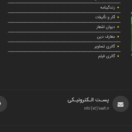
زندگینامه
آثار و تألیفات
دیوان اشعار
معارف دین
گالری تصاویر
گالری فیلم
پسـت الـکترونیـکی
info`{`at`}`saafi.ir