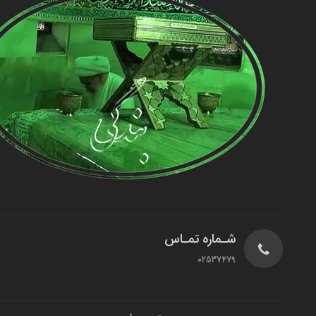
شـماره تمـاس
02537479