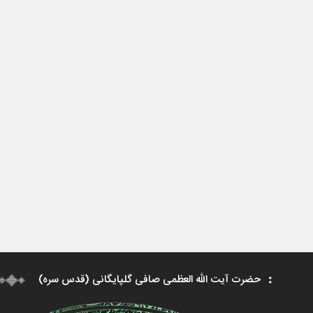
حضرت آیت الله العظمی صافی گلپایگانی (قدس سره)