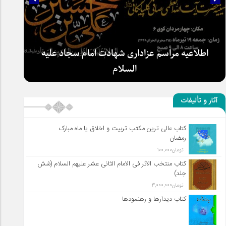
سلطان عشق
آثار و تألیفات
کتاب عالی ترین مکتب تربیت و اخلاق یا ماه مبارک
اطلاعیه مراسم عزاداری شهادت امام سجاد علیه
رمضان
السلام
تومان
100,000
کتاب منتخب الاثر فی الامام الثانی عشر علیهم السلام (شش
جلد)
تومان
3,000,000
کتاب دیدارها و رهنمودها