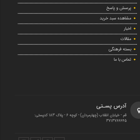
پرسش و پاسخ
مشاهده سبد خرید
اخبار
مقالات
بسته فرهنگی
تماس با ما
آدرس پسـتی
قم - خیابان انقلاب (چهارمردان)‌ - کوچه 6 - پلاک 183 کدپستی:
3713766645