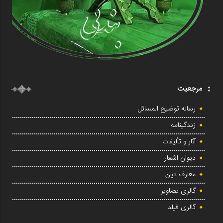
مرجعیت
رساله توضیح المسائل
زندگینامه
آثار و تألیفات
دیوان اشعار
معارف دین
گالری تصاویر
گالری فیلم