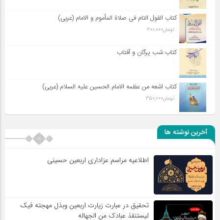
کتاب القول التام فی صلاة المأموم و الامام (عربی)
تومان
300,000
کتاب شب پرگان و آفتاب
کتاب اشعه من عظمه الامام الحسین علیه السلام (عربی)
تومان
350,000
آخرین نوشته ها
اطلاعیه مراسم عزاداری اربعین حسینی
تحقیق در عبارت زیارت اربعین وبذل مهجته فیک
لیستنقذ عبادک من الجهاله