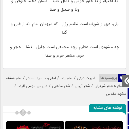
به احترام و به خُلق خوش و کمال ادب‏ نشان دهند خلوص و
وفا و صدق و صفا
بلى، عزیز و شریف است مَقدم زوّار که میهمان امام ‏اند از غنى و
گدا
چه مشهدى است عظیم وچه مجمعى است جلیل‏ نشان حجر و
حرم، مشعر حرام و صفا
/
/
/
برچسب ها
ادبیات دینی
امام رضا
امام رضا علیه السلام
امام هشتم
/
/
/
/
/
امام هشتم شیعیان
شعر آیینی
شعر مذهبی
علی بن موسی الرضا
صفحه نخست
مشهد مقدس
تماس با ما
نوشته های مشابه
ایتا