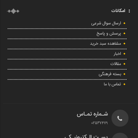
امکانات
ارسال سوال شرعی
پرسش و پاسخ
مشاهده سبد خرید
اخبار
مقالات
بسته فرهنگی
تماس با ما
شـماره تمـاس
02537479
پسـت الـکترونیـکی