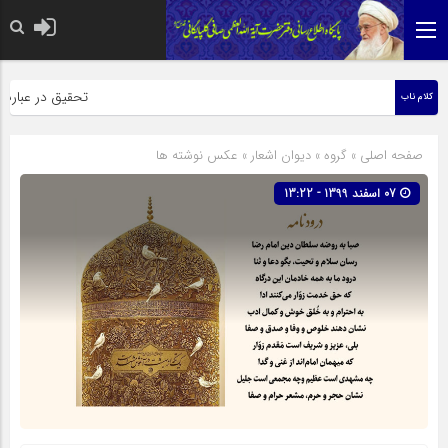
حضرت رسول اکرم صلی الله عل
تحقیق در عبارت زیا
کلام ناب
صفحه اصلی
» گروه »
دیوان اشعار
»
عکس نوشته ها
07 اسفند 1399 - 13:22