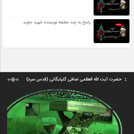
پاسخ به چند مغلطه نویسنده شهید جاوید
حضرت آیت الله العظمی صافی گلپایگانی (قدس سره)