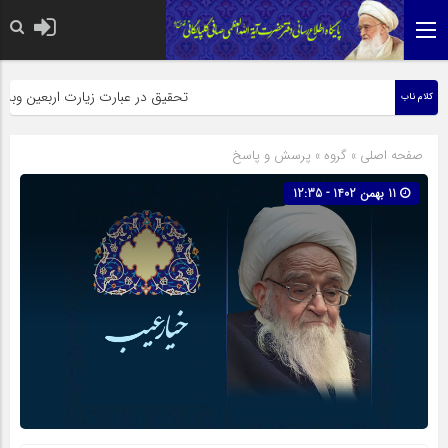
حضرت رسول اکرم صلی الله علیه وآله:
تحقیق در عبارت زیارت اربعین وبذل مه
کلام ناب
صفحه اصلی
» گروه »
پرسش و پاسخ
11 بهمن 1402 - 12:35