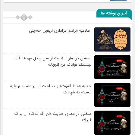
آخرین نوشته ها
اطلاعیه مراسم عزاداری اربعین حسینی
تحقیق در عبارت زیارت اربعین وبذل مهجته فیک
لیستنقذ عبادک من الجهاله
خطبه «خط الموت» و صراحت آن بر علم امام علیه
السلام به شهادت
سخنی در معنای حدیث «ان الله قدشاء ان یراک
قتیلا»