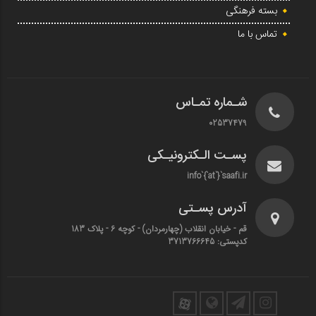
بسته فرهنگی
تماس با ما
شـماره تمـاس
02537479
پسـت الـکترونیـکی
info`{`at`}`saafi.ir
آدرس پسـتی
قم - خیابان انقلاب (چهارمردان)‌ - کوچه 6 - پلاک 183
کدپستی: 3713766645