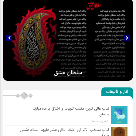
سلطان عشق
آثار و تألیفات
کتاب عالی ترین مکتب تربیت و اخلاق یا ماه مبارک
رمضان
تومان
100,000
کتاب منتخب الاثر فی الامام الثانی عشر علیهم السلام (شش
جلد)