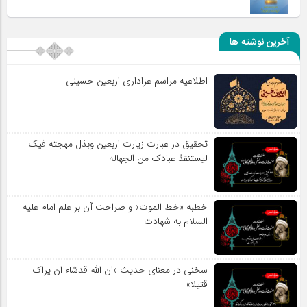
آخرین نوشته ها
اطلاعیه مراسم عزاداری اربعین حسینی
تحقیق در عبارت زیارت اربعین وبذل مهجته فیک
لیستنقذ عبادک من الجهاله
خطبه «خط الموت» و صراحت آن بر علم امام علیه
السلام به شهادت
سخنی در معنای حدیث «ان الله قدشاء ان یراک
قتیلا»