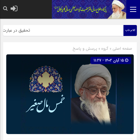
حضرت رسول اکرم صلی الله ع
تحقیق در عبارت زیارت
کلام ناب
صفحه اصلی
» گروه »
پرسش و پاسخ
15 آبان 1402 - 11:27