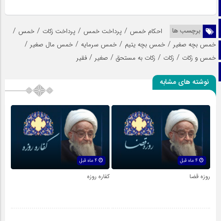
ایتا
آپارات
/
/
/
/
برچسب ها
احکام خمس
پرداخت خمس
پرداخت زکات
خمس
/
/
/
/
خمس بچه صغیر
خمس بچه یتیم
خمس سرمایه
خمس مال صغیر
اینستاگرام
/
/
/
/
خمس و زکات
زکات
زکات به مستحق
صغیر
فقیر
تلگرام
نوشته های مشابه
4 ماه قبل
4 ماه قبل
روزه قضا
کفاره روزه