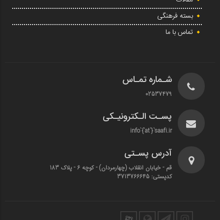
بسته فرهنگی
تماس با ما
شـماره تمـاس
02537479
پسـت الـکترونیـکی
info`{`at`}`saafi.ir
آدرس پسـتی
قم - خیابان انقلاب (چهارمردان)‌ - کوچه 6 - پلاک 183
کدپستی: 3713766645