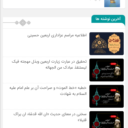
آخرین نوشته ها
اطلاعیه مراسم عزاداری اربعین حسینی
تحقیق در عبارت زیارت اربعین وبذل مهجته فیک
لیستنقذ عبادک من الجهاله
خطبه «خط الموت» و صراحت آن بر علم امام علیه
السلام به شهادت
سخنی در معنای حدیث «ان الله قدشاء ان یراک
قتیلا»