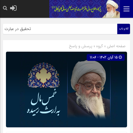
حضرت رسول اکرم صلی الله علیه 
تحقیق در عبارت زیارت ا
کلام ناب
صفحه اصلی
» گروه »
پرسش و پاسخ
15 آبان 1402 - 11:06