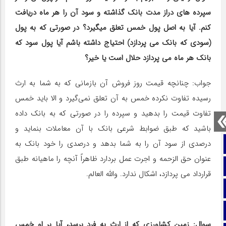
سپرده‎ های دراز مدت بانک گذاشته و سود آن را هر ماه دریافت
کنم. آیا به اصل پول خمس تعلق می‎گیرد؟ در صورتی که به پول
(سودی که بانک می ‎پردازد) احتیاج داشته باشم آیا پول سود که
بانک هر ماه می ‎پردازد حلال است یا خیر؟
جواب: چنانچه قیمت روز فروش آن بازمانی که به شما به ارث
رسیده تفاوت نکرده خمس به آن تعلق نمی‌گیرد و الا باید خمس
تفاوت قیمت را بدهید و سپرده را در صورتی که به بانک داده
باشید که طبق ضوابط شرعی بانک با آن معاملات بنماید و
درصدی از سود آن را به شما بدهد و درصدی را خود بانک به
صفحه نخست
عنوان حق الزحمه و اجرت عمل بردارد ظاهراً آنچه را ماهیانه طبق
تماس با ما
قرارداد می ‎پردازد، اشکال ندارد. والله العالم.
ایتا
آپارات
سوال: زمین کشاورزی که از ارث به فرد برسد، آیا بر او خمس