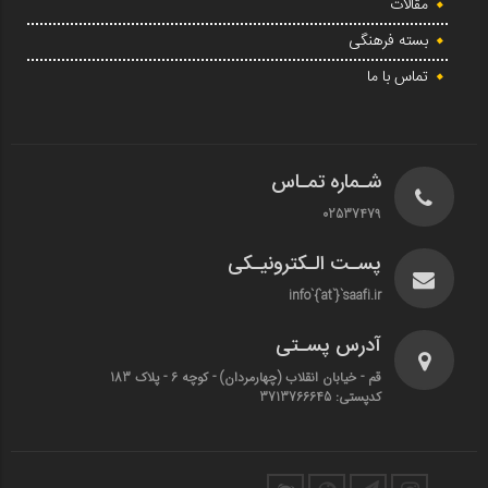
مقالات
بسته فرهنگی
تماس با ما
شـماره تمـاس
02537479
پسـت الـکترونیـکی
info`{`at`}`saafi.ir
آدرس پسـتی
قم - خیابان انقلاب (چهارمردان)‌ - کوچه 6 - پلاک 183
کدپستی: 3713766645