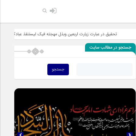
حضرت رسول اکرم صلی الله
ر عبارت زیارت اربعین وبذل مهجته فیک لیستنقذ عبادک من الجهاله
خطبه 
جستجو در مطالب سایت