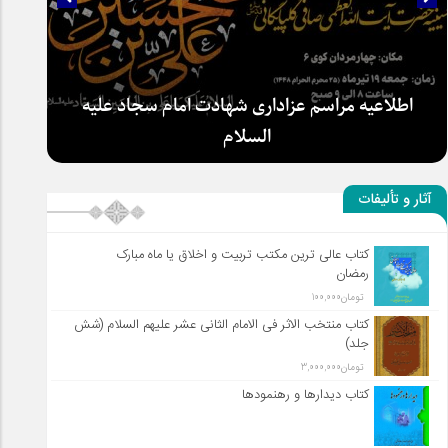
سلطان عشق
آثار و تألیفات
کتاب عالی ترین مکتب تربیت و اخلاق یا ماه مبارک
اطلاعیه مراسم عزاداری شهادت امام سجاد علیه
رمضان
السلام
تومان
100,000
کتاب منتخب الاثر فی الامام الثانی عشر علیهم السلام (شش
جلد)
تومان
3,000,000
کتاب دیدارها و رهنمودها