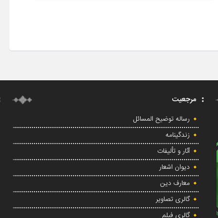
مرجعیت
رساله توضیح المسائل
زندگینامه
آثار و تألیفات
دیوان اشعار
معارف دین
گالری تصاویر
گالری فیلم