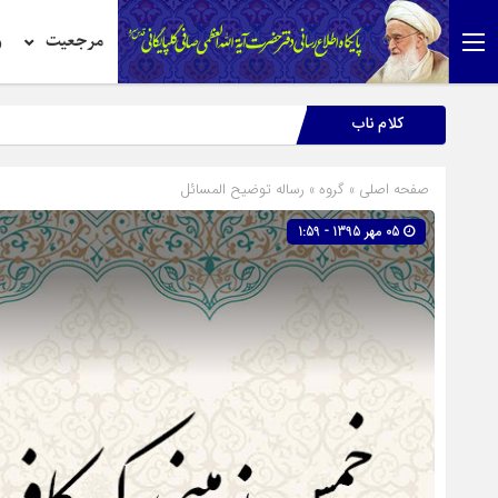
مرجعیت
ر
کلام ناب
صفحه اصلی
» گروه »
رساله توضیح المسائل
05 مهر 1395 - 1:59