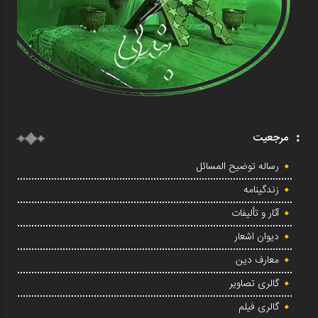
مرجعیت
رساله توضیح المسائل
زندگینامه
آثار و تألیفات
دیوان اشعار
معارف دین
گالری تصاویر
گالری فیلم