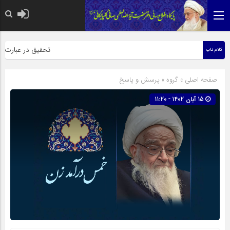
حضرت رسول اکرم صلی الله عل
تحقیق در عبارت زیارت
کلام ناب
صفحه اصلی
» گروه »
پرسش و پاسخ
15 آبان 1402 - 11:20