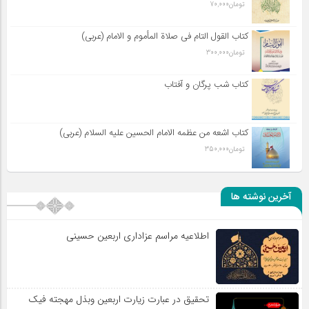
تومان
70,000
کتاب القول التام فی صلاة المأموم و الامام (عربی)
تومان
300,000
کتاب شب پرگان و آفتاب
کتاب اشعه من عظمه الامام الحسین علیه السلام (عربی)
تومان
350,000
آخرین نوشته ها
اطلاعیه مراسم عزاداری اربعین حسینی
تحقیق در عبارت زیارت اربعین وبذل مهجته فیک