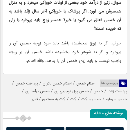
سوال: زنی از درآمد خود بعضی از اوقات خوراکی می‎خرد و به منزل
همسرش می ‎آورد. اگر پوشاک یا خوراکی آخر سال زائد باشد به
آن خمس تعلق می‎ گیرد یا خیر؟ همسر زوج باید بپردازد یا زنی
که خریده است؟
جواب: اگر به زوج نبخشیده ‌باشد باید خود زوجه خمس آن را
بپردازد و اگر به شوهر خود بخشیده‌ باشد خمس آن بر زوجه
واجب نیست و باید زوج خمس آن را بدهد. والله العالم.
/
/
/
برچسب ها
احکام خمس
احکام خمس بانوان
پرداخت خمس
/
/
/
/
پرداخت زکات
خمس
خمس پول توجیبی زن
خمس درآمد زن
/
/
/
/
خمس سرمایه
خمس و زکات
زکات
زکات به مستحق
فقیر
نوشته های مشابه